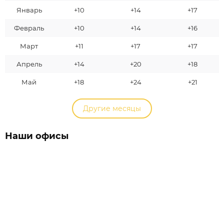
Январь
+10
+14
+17
Февраль
+10
+14
+16
Март
+11
+17
+17
Апрель
+14
+20
+18
Май
+18
+24
+21
Другие месяцы
Наши офисы