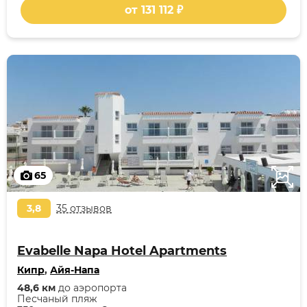
от 131 112 ₽
65
3,8
35 отзывов
Evabelle Napa Hotel Apartments
Кипр
,
Айя-Напа
48,6 км
до аэропорта
Песчаный пляж