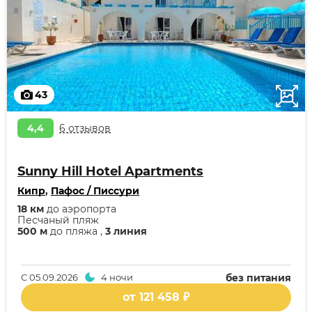
43
4,4
6 отзывов
Sunny Hill Hotel Apartments
Кипр
,
Пафос / Писсури
18 км
до аэропорта
Песчаный пляж
500 м
до пляжа ,
3 линия
С
05.09.2026
4 ночи
без питания
от 121 458 ₽