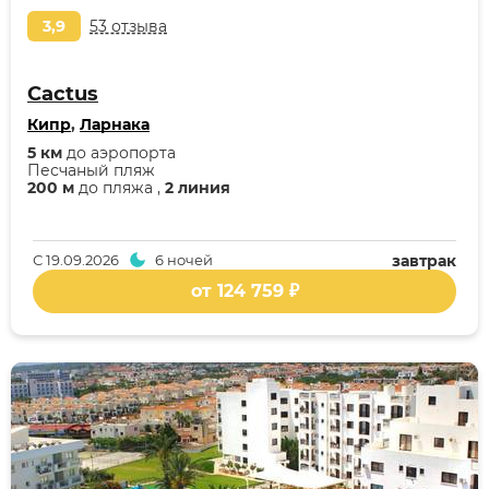
3,9
53 отзыва
Cactus
Кипр
,
Ларнака
5 км
до аэропорта
Песчаный пляж
200 м
до пляжа ,
2 линия
С
19.09.2026
6 ночей
завтрак
от 124 759 ₽