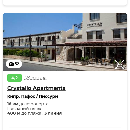
52
4,2
124 отзыва
Crystallo Apartments
Кипр
,
Пафос / Писсури
16 км
до аэропорта
Песчаный пляж
400 м
до пляжа ,
3 линия