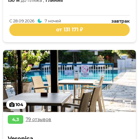
150 м
до пляжа ,
1 линия
С
28.09.2026
7 ночей
завтрак
от 131 171 ₽
104
4,3
79 отзывов
Veronica