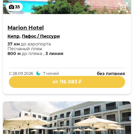
35
Marion Hotel
Кипр
,
Пафос / Писсури
37 км
до аэропорта
Песчаный пляж
800 м
до пляжа ,
3 линия
С
28.09.2026
7 ночей
без питания
от 116 083 ₽