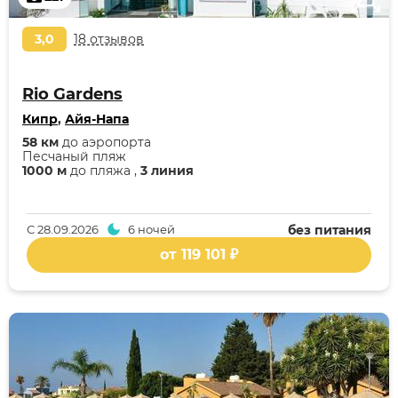
3,0
18 отзывов
Rio Gardens
Кипр
,
Айя-Напа
58 км
до аэропорта
Песчаный пляж
1000 м
до пляжа ,
3 линия
С
28.09.2026
6 ночей
без питания
от 119 101 ₽