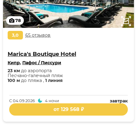
78
3,0
65 отзывов
Marica's Boutique Hotel
Кипр
,
Пафос / Писсури
23 км
до аэропорта
Песчано-галечный пляж
100 м
до пляжа ,
1 линия
С
04.09.2026
4 ночи
завтрак
от 129 568 ₽