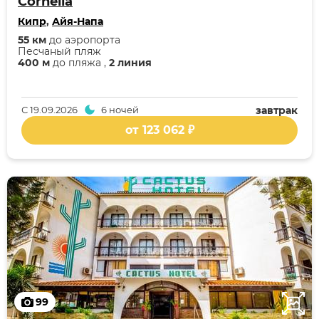
Cornelia
Кипр
,
Айя-Напа
55 км
до аэропорта
Песчаный пляж
400 м
до пляжа ,
2 линия
С
19.09.2026
6 ночей
завтрак
от 123 062 ₽
99