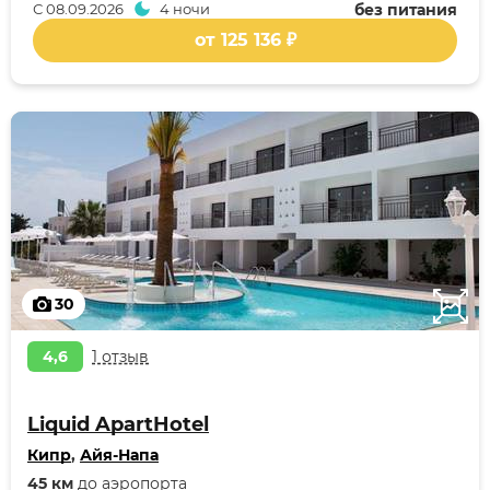
С
08.09.2026
4 ночи
без питания
от 125 136 ₽
30
4,6
1 отзыв
Liquid ApartHotel
Кипр
,
Айя-Напа
45 км
до аэропорта