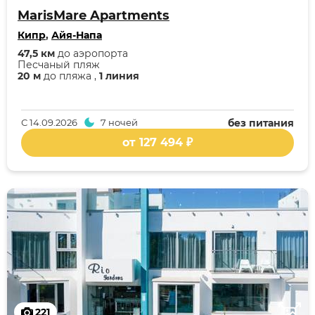
MarisMare Apartments
Кипр
,
Айя-Напа
47,5 км
до аэропорта
Песчаный пляж
20 м
до пляжа ,
1 линия
С
14.09.2026
7 ночей
без питания
от 127 494 ₽
221