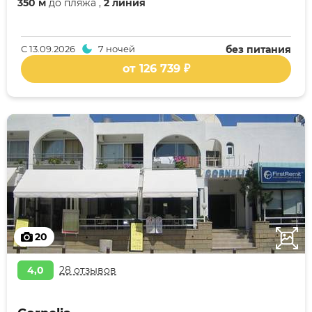
350 м
до пляжа ,
2 линия
С
13.09.2026
7 ночей
без питания
от 126 739 ₽
20
4,0
28 отзывов