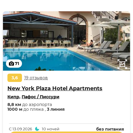
71
3,6
19 отзывов
New York Plaza Hotel Apartments
Кипр
,
Пафос / Писсури
8,8 км
до аэропорта
1000 м
до пляжа ,
3 линия
С
13.09.2026
10 ночей
без питания