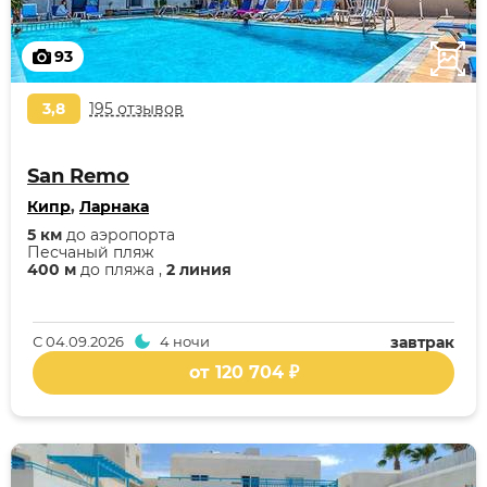
93
3,8
195 отзывов
San Remo
Кипр
,
Ларнака
5 км
до аэропорта
Песчаный пляж
400 м
до пляжа ,
2 линия
С
04.09.2026
4 ночи
завтрак
от 120 704 ₽