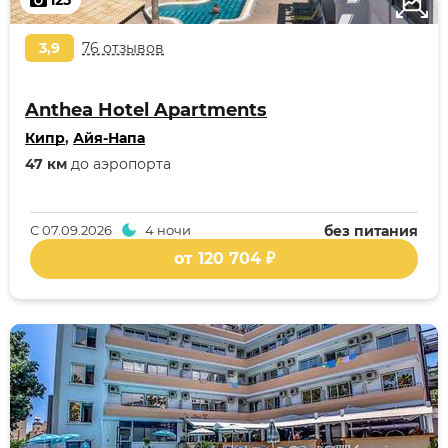
125
3,9
76 отзывов
Anthea Hotel Apartments
Кипр
,
Айя-Напа
47 км
до аэропорта
С
07.09.2026
4 ночи
без питания
от 120 704 ₽