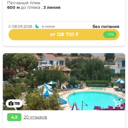
Песчаный пляж
600 м
до пляжа ,
3 линия
С
08.09.2026
4 ночи
без питания
от 128 720 ₽
- 31%
118
4,5
20 отзывов