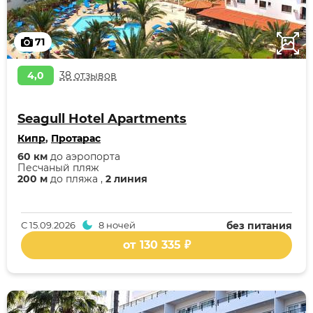
71
4,0
38 отзывов
Seagull Hotel Apartments
Кипр
,
Протарас
60 км
до аэропорта
Песчаный пляж
200 м
до пляжа ,
2 линия
С
15.09.2026
8 ночей
без питания
от 130 335 ₽