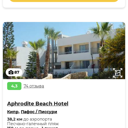
87
4,3
74 отзыва
Aphrodite Beach Hotel
Кипр
,
Пафос / Писсури
38,2 км
до аэропорта
Песчано-галечный пляж