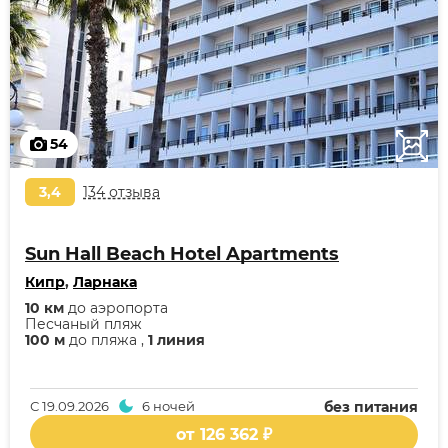
54
3,4
134 отзыва
Sun Hall Beach Hotel Apartments
Кипр
,
Ларнака
10 км
до аэропорта
Песчаный пляж
100 м
до пляжа ,
1 линия
С
19.09.2026
6 ночей
без питания
от 126 362 ₽