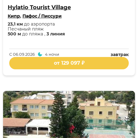
Hylatio Tourist Village
Кипр
,
Пафос / Писсури
23,1 км
до аэропорта
Песчаный пляж
500 м
до пляжа ,
3 линия
С
06.09.2026
4 ночи
завтрак
от 129 097 ₽