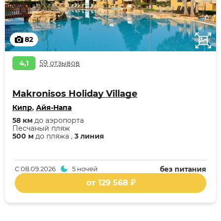
82
4,1
59 отзывов
Makronisos Holiday Village
Кипр
,
Айя-Напа
58 км
до аэропорта
Песчаный пляж
500 м
до пляжа ,
3 линия
С
08.09.2026
5 ночей
без питания
от 129 568 ₽