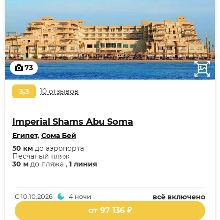
73
3,3
10 отзывов
Imperial Shams Abu Soma
Египет
,
Сома Бей
50 км
до аэропорта
Песчаный пляж
30 м
до пляжа ,
1 линия
С
10.10.2026
4 ночи
всё включено
от 97 136 ₽