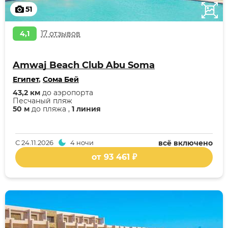
51
4,1
17 отзывов
Amwaj Beach Club Abu Soma
Египет
,
Сома Бей
43,2 км
до аэропорта
Песчаный пляж
50 м
до пляжа ,
1 линия
С
24.11.2026
4 ночи
всё включено
от 93 461 ₽