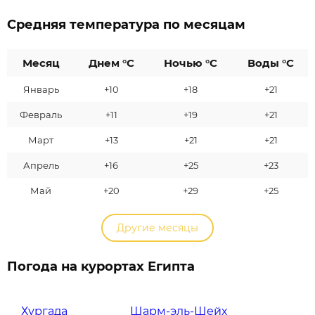
Средняя температура по месяцам
Месяц
Днем °C
Ночью °C
Воды °C
Январь
+10
+18
+21
Февраль
+11
+19
+21
Март
+13
+21
+21
Апрель
+16
+25
+23
Май
+20
+29
+25
Другие месяцы
Погода на курортах Египта
Хургада
Шарм-эль-Шейх