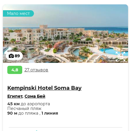
Мало мест
89
4,8
27 отзывов
Kempinski Hotel Soma Bay
Египет
,
Сома Бей
45 км
до аэропорта
Песчаный пляж
90 м
до пляжа ,
1 линия