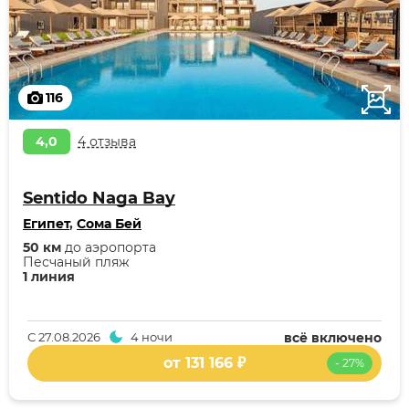
116
4,0
4 отзыва
Sentido Naga Bay
Египет
,
Сома Бей
50 км
до аэропорта
Песчаный пляж
1 линия
С
27.08.2026
4 ночи
всё включено
от 131 166 ₽
- 27%