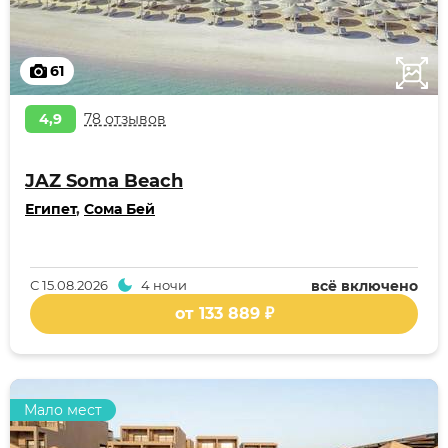
61
4,9
78 отзывов
JAZ Soma Beach
Египет
,
Сома Бей
С
15.08.2026
4 ночи
всё включено
от 133 889 ₽
Мало мест