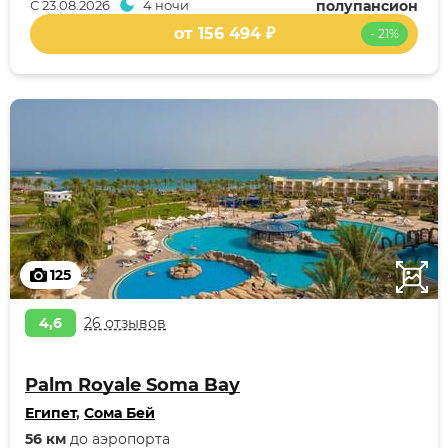
С
23.08.2026
4 ночи
полупансион
от 156 494 ₽
- 21%
125
4,6
26 отзывов
Palm Royale Soma Bay
Египет
,
Сома Бей
56 км
до аэропорта