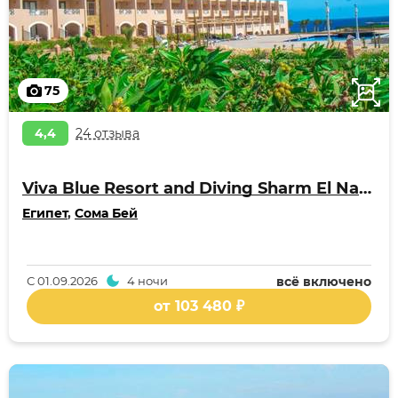
75
4,4
24 отзыва
Viva Blue Resort and Diving Sharm El Naga Adults Only
Египет
,
Сома Бей
С
01.09.2026
4 ночи
всё включено
от 103 480 ₽