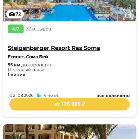
72
4,7
37 отзывов
Steigenberger Resort Ras Soma
Египет
,
Сома Бей
55 км
до аэропорта
Песчаный пляж
1 линия
С
21.08.2026
4 ночи
всё включено
от 176 695 ₽