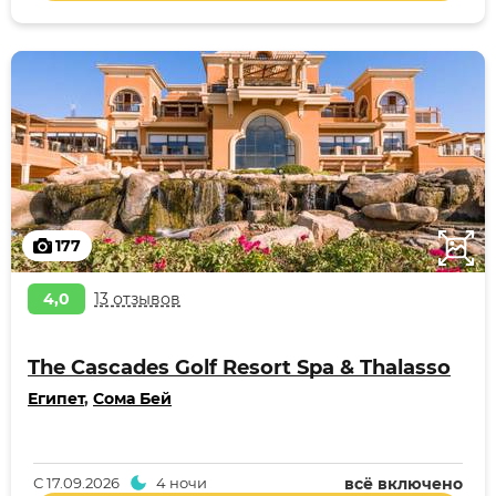
177
4,0
13 отзывов
The Cascades Golf Resort Spa & Thalasso
Египет
,
Сома Бей
С
17.09.2026
4 ночи
всё включено