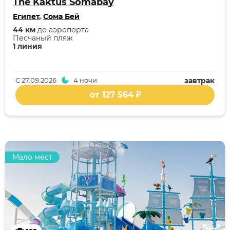
The Kaktus Somabay
Египет
,
Сома Бей
44 км
до аэропорта
Песчаный пляж
1 линия
С
27.09.2026
4 ночи
завтрак
от 127 564 ₽
Мало мест