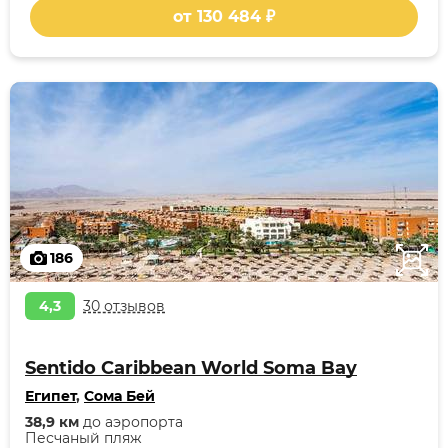
от 130 484 ₽
186
4,3
30 отзывов
Sentido Caribbean World Soma Bay
Египет
,
Сома Бей
38,9 км
до аэропорта
Песчаный пляж