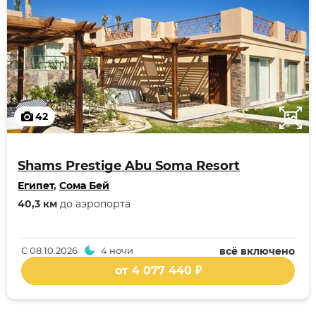
42
Shams Prestige Abu Soma Resort
Египет
,
Сома Бей
40,3 км
до аэропорта
С
08.10.2026
4 ночи
всё включено
от 4 077 440 ₽