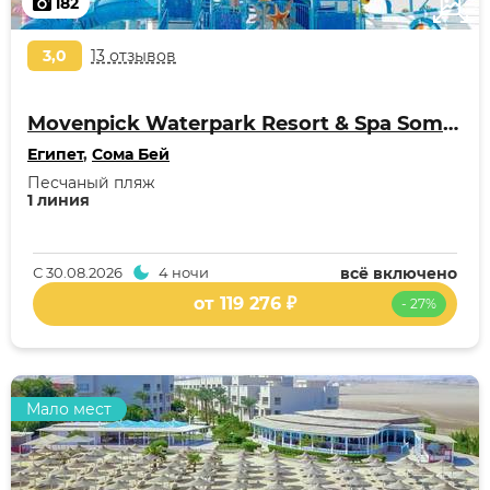
182
3,0
13 отзывов
Movenpick Waterpark Resort & Spa Soma Bay
Египет
,
Сома Бей
Песчаный пляж
1 линия
С
30.08.2026
4 ночи
всё включено
от 119 276 ₽
- 27%
Мало мест