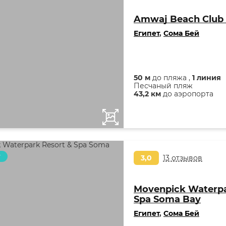
Amwaj Beach Club
Египет
,
Сома Бей
50 м
до пляжа ,
1 линия
Песчаный пляж
43,2 км
до аэропорта
т
3,0
13 отзывов
Movenpick Waterpa
Spa Soma Bay
Египет
,
Сома Бей