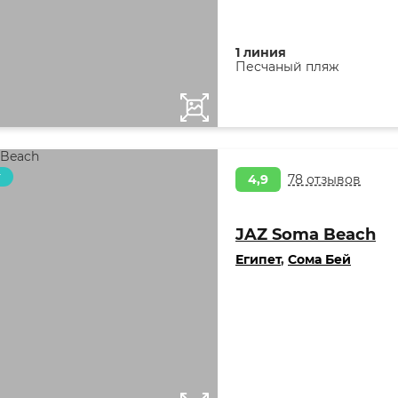
1 линия
Песчаный пляж
т
4,9
78 отзывов
JAZ Soma Beach
Египет
,
Сома Бей