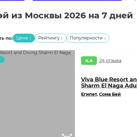
й из Москвы 2026 на 7 дней
ь по:
Цене
Рейтингу
Популярности
↑
↓
↓
т
4,4
24 отзыва
Viva Blue Resort an
Sharm El Naga Adul
Египет
,
Сома Бей