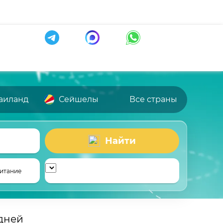
аиланд
Сейшелы
Все страны
Найти
итание
 дней