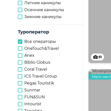
Летние каникулы
Осенние каникулы
Зимние каникулы
Туроператор
Все операторы
OneTouch&Travel
Anex
51
Biblio Globus
Coral Travel
ICS Travel Group
Мало мес
Pegas Touristik
Sunmar
FUN&SUN
Intourist
Travelata