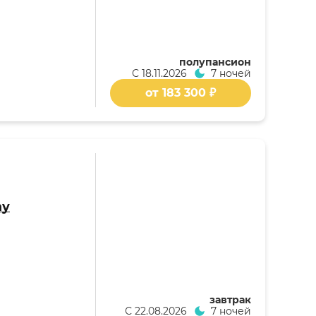
полупансион
С
18.11.2026
7 ночей
от 183 300 ₽
ay
завтрак
С
22.08.2026
7 ночей