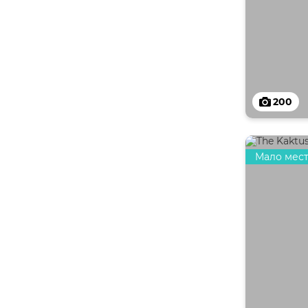
200
Мало мес