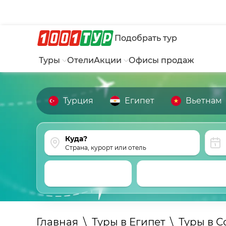
Подобрать тур
Туры
Отели
Акции
Офисы продаж
Турция
Египет
Вьетнам
Страна, курорт или отель
Главная
\
Туры в Египет
\
Туры в С