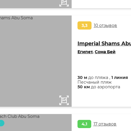
3,3
10 отзывов
Imperial Shams Ab
Египет
,
Сома Бей
30 м
до пляжа ,
1 линия
Песчаный пляж
50 км
до аэропорта
т
4,1
17 отзывов