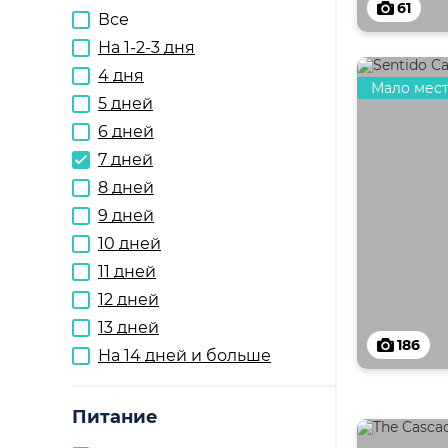
61
Все
На 1-2-3 дня
4 дня
Мало мес
5 дней
6 дней
7 дней
8 дней
9 дней
10 дней
11 дней
12 дней
13 дней
186
На 14 дней и больше
Питание