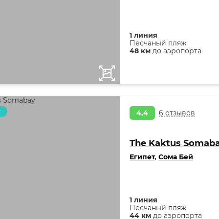
1 линия
Песчаный пляж
48 км
до аэропорта
т
4,4
6 отзывов
The Kaktus Somab
Египет
,
Сома Бей
1 линия
Песчаный пляж
44 км
до аэропорта