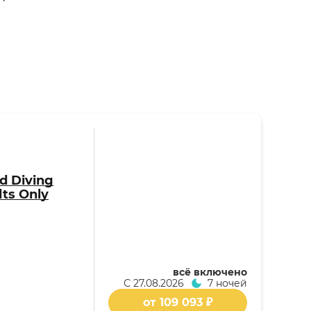
d Diving
ts Only
всё включено
С
27.08.2026
7 ночей
от 109 093 ₽