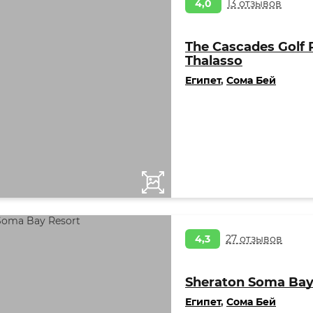
4,0
13 отзывов
The Cascades Golf 
Thalasso
Египет
,
Сома Бей
4,3
27 отзывов
Sheraton Soma Bay
Египет
,
Сома Бей