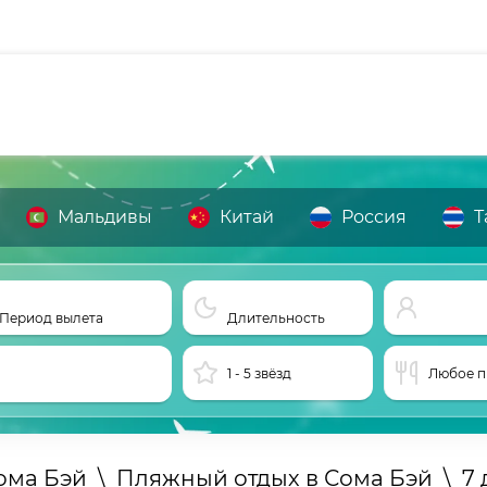
Мальдивы
Китай
Россия
Т
Период вылета
Длительность
1 - 5 звёзд
Любое п
ома Бэй
\
Пляжный отдых в Сома Бэй
\
7