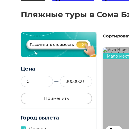
Пляжные туры в Сома Бэ
Сортироват
Мало мес
Цена
—
Применить
Город вылета
Москва