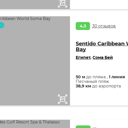
т
4,3
30 отзывов
Sentido Caribbean
Bay
Египет
,
Сома Бей
50 м
до пляжа ,
1 линия
Песчаный пляж
38,9 км
до аэропорта