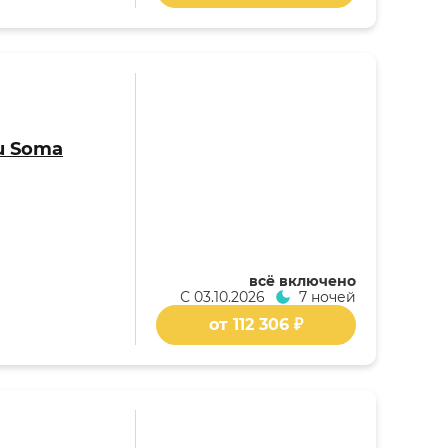
u Soma
всё включено
С
03.10.2026
7 ночей
от 112 306 ₽