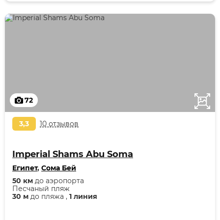
72
3,3
10 отзывов
Imperial Shams Abu Soma
Египет
,
Сома Бей
50 км
до аэропорта
Песчаный пляж
30 м
до пляжа ,
1 линия