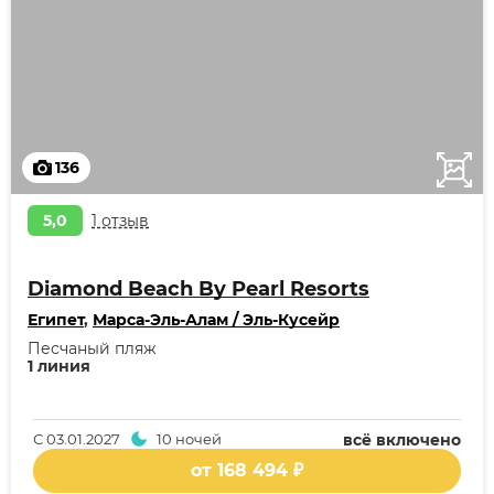
136
5,0
1 отзыв
Diamond Beach By Pearl Resorts
Египет
,
Марса-Эль-Алам / Эль-Кусейр
Песчаный пляж
1 линия
С
03.01.2027
10 ночей
всё включено
от 168 494 ₽