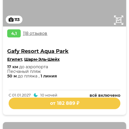
113
4,1
118 отзывов
Gafy Resort Aqua Park
Египет
,
Шарм-Эль-Шейх
17 км
до аэропорта
Песчаный пляж
50 м
до пляжа ,
1 линия
С
01.01.2027
10 ночей
всё включено
от 182 889 ₽