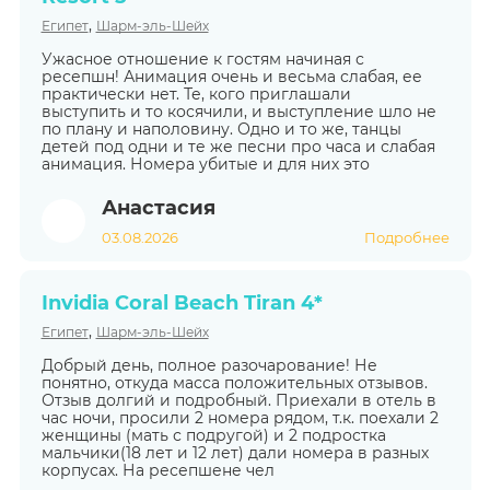
,
Египет
Шарм-эль-Шейх
Ужасное отношение к гостям начиная с
ресепшн! Анимация очень и весьма слабая, ее
практически нет. Те, кого приглашали
выступить и то косячили, и выступление шло не
по плану и наполовину. Одно и то же, танцы
детей под одни и те же песни про часа и слабая
анимация. Номера убитые и для них это
Анастасия
03.08.2026
Подробнее
Invidia Coral Beach Tiran 4*
,
Египет
Шарм-эль-Шейх
Добрый день, полное разочарование! Не
понятно, откуда масса положительных отзывов.
Отзыв долгий и подробный. Приехали в отель в
час ночи, просили 2 номера рядом, т.к. поехали 2
женщины (мать с подругой) и 2 подростка
мальчики(18 лет и 12 лет) дали номера в разных
корпусах. На ресепшене чел