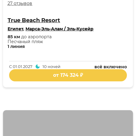
27 отзывов
True Beach Resort
Египет
,
Марса-Эль-Алам / Эль-Кусейр
85 км
до аэропорта
Песчаный пляж
1 линия
С
01.01.2027
10 ночей
всё включено
от 174 324 ₽