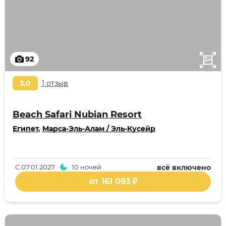
92
3,0
1 отзыв
Beach Safari Nubian Resort
Египет
,
Марса-Эль-Алам / Эль-Кусейр
С
07.01.2027
10 ночей
всё включено
от 161 093 ₽