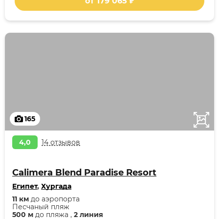
от 179 065 ₽
165
4,0
14 отзывов
Calimera Blend Paradise Resort
Египет
,
Хургада
11 км
до аэропорта
Песчаный пляж
500 м
до пляжа ,
2 линия