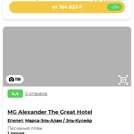
от 164 853 ₽
- 29%
118
4,4
5 отзывов
MG Alexander The Great Hotel
Египет
,
Марса-Эль-Алам / Эль-Кусейр
Песчаный пляж
1 линия