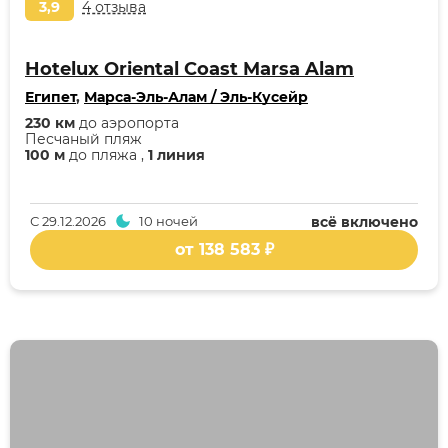
3,9
4 отзыва
Hotelux Oriental Coast Marsa Alam
Египет
,
Марса-Эль-Алам / Эль-Кусейр
230 км
до аэропорта
Песчаный пляж
100 м
до пляжа ,
1 линия
С
29.12.2026
10 ночей
всё включено
от 138 583 ₽