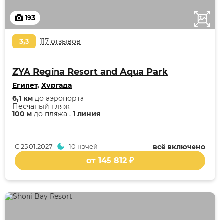
193
3,3
117 отзывов
ZYA Regina Resort and Aqua Park
Египет
,
Хургада
6,1 км
до аэропорта
Песчаный пляж
100 м
до пляжа ,
1 линия
С
25.01.2027
10 ночей
всё включено
от 145 812 ₽