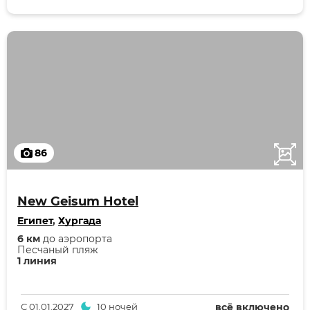
86
New Geisum Hotel
Египет
,
Хургада
6 км
до аэропорта
Песчаный пляж
1 линия
С
01.01.2027
10 ночей
всё включено