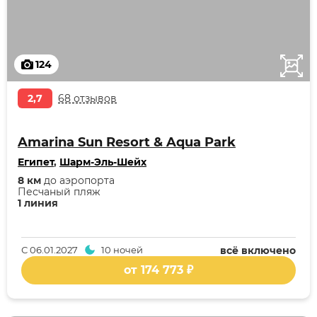
124
2,7
68 отзывов
Amarina Sun Resort & Aqua Park
Египет
,
Шарм-Эль-Шейх
8 км
до аэропорта
Песчаный пляж
1 линия
С
06.01.2027
10 ночей
всё включено
от 174 773 ₽