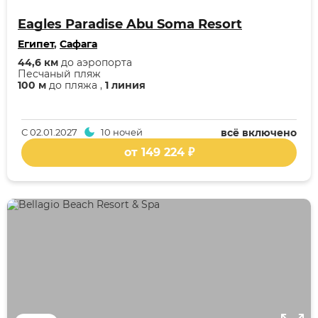
Eagles Paradise Abu Soma Resort
Египет
,
Сафага
44,6 км
до аэропорта
Песчаный пляж
100 м
до пляжа ,
1 линия
С
02.01.2027
10 ночей
всё включено
от 149 224 ₽