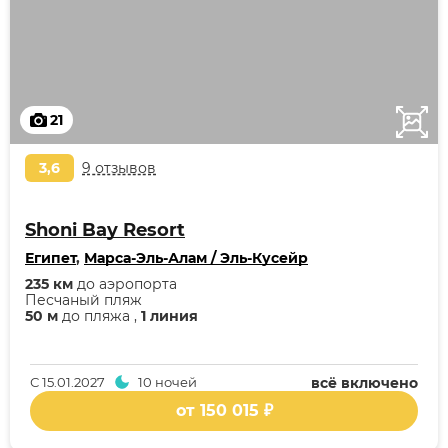
21
3,6
9 отзывов
Shoni Bay Resort
Египет
,
Марса-Эль-Алам / Эль-Кусейр
235 км
до аэропорта
Песчаный пляж
50 м
до пляжа ,
1 линия
С
15.01.2027
10 ночей
всё включено
от 150 015 ₽