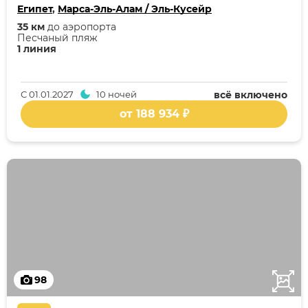
Египет
,
Марса-Эль-Алам / Эль-Кусейр
35 км
до аэропорта
Песчаный пляж
1 линия
С
01.01.2027
10 ночей
всё включено
от 188 934 ₽
98