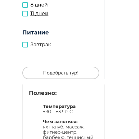
8 дней
11 дней
Питание
Завтрак
Подобрать тур!
Полезно:
Температура
+30 - +33 t° C
Чем заняться:
яхт-клуб, массаж,
фитнес-центр,
барбекю, теннисный