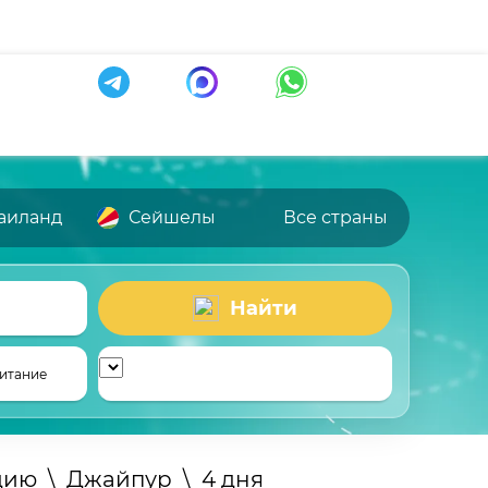
аиланд
Сейшелы
Все страны
Найти
итание
дию
\
Джайпур
\
4 дня