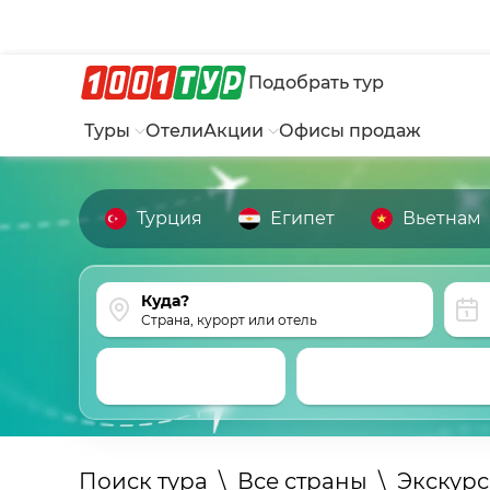
Подобрать тур
Туры
Отели
Акции
Офисы продаж
Турция
Египет
Вьетнам
Страна, курорт или отель
Поиск тура
\
Все страны
\
Экскур