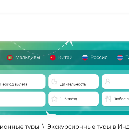
Мальдивы
Китай
Россия
Т
Период вылета
Длительность
1 - 5 звёзд
Любое п
сионные туры
\
Экскурсионные туры в Ин