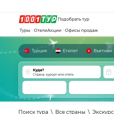
Подобрать тур
Туры
Отели
Акции
Офисы продаж
Турция
Египет
Вьетнам
Страна, курорт или отель
Поиск тура
\
Все страны
\
Экскур