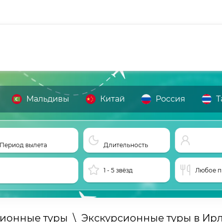
Мальдивы
Китай
Россия
Т
Период вылета
Длительность
1 - 5 звёзд
Любое п
сионные туры
\
Экскурсионные туры в Ир