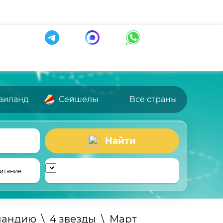
аиланд
Сейшелы
Все страны
Найти
итание
ландию
\
4 звезды
\
Март