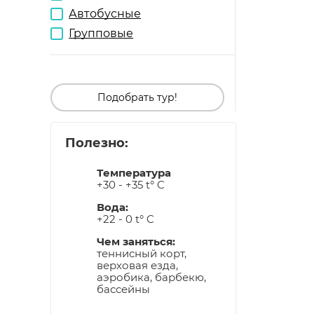
Автобусные
Групповые
Подобрать тур!
Полезно:
Температура
+30 - +35 t° C
Вода:
+22 - 0 t° C
Чем заняться:
теннисный корт,
верховая езда,
аэробика, барбекю,
бассейны