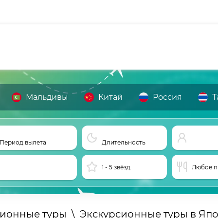
Мальдивы
Китай
Россия
Т
Период вылета
Длительность
1 - 5 звёзд
Любое п
сионные туры
\
Экскурсионные туры в Яп