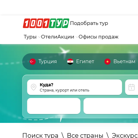
Подобрать тур
Туры
Отели
Акции
Офисы продаж
Турция
Египет
Вьетнам
Страна, курорт или отель
Поиск тура
\
Все страны
\
Экскур