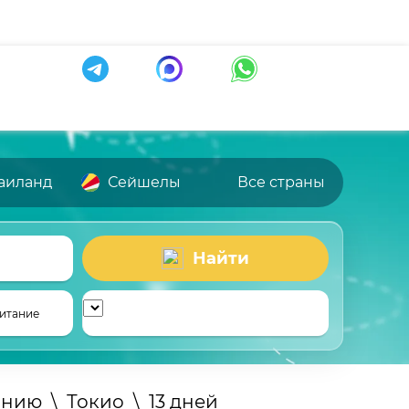
аиланд
Сейшелы
Все страны
Найти
итание
онию
\
Токио
\
13 дней