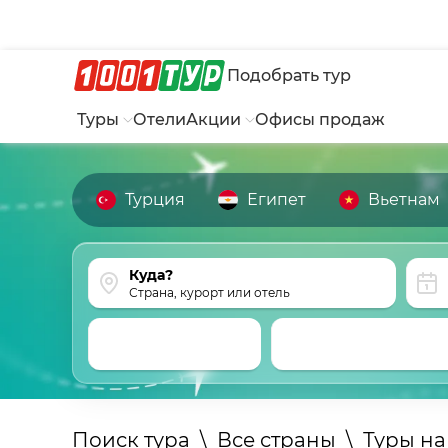
Подобрать тур
Туры
Отели
Акции
Офисы продаж
Турция
Египет
Вьетнам
Страна, курорт или отель
Поиск тура
\
Все страны
\
Туры н