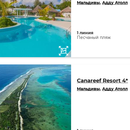
Мальдивы
,
Адду Атолл
1 линия
Песчаный пляж
Canareef Resort 4*
Мальдивы
,
Адду Атолл