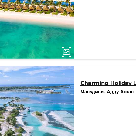
Charming Holiday 
Мальдивы
,
Адду Атолл