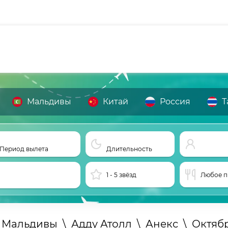
Мальдивы
Китай
Россия
Т
Период вылета
Длительность
1 - 5 звёзд
Любое п
а Мальдивы
\
Адду Атолл
\
Анекс
\
Октяб