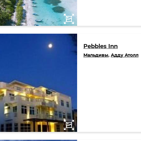
Pebbles Inn
Мальдивы
,
Адду Атолл