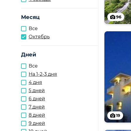
Месяц
96
Все
Октябрь
Дней
Все
На 1-2-3 дня
4 дня
5 дней
6 дней
7 дней
8 дней
19
9 дней