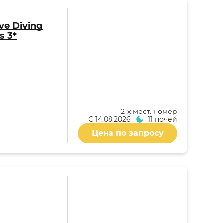
ive Diving
s 3*
2-x мест. номер
С
14.08.2026
11 ночей
Цена по запросу