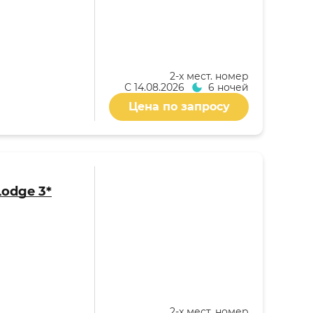
2-x мест. номер
С
14.08.2026
6 ночей
Цена по запросу
Lodge 3*
2-x мест. номер