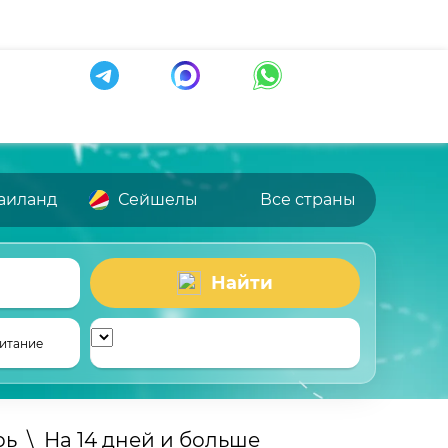
аиланд
Сейшелы
Все страны
Найти
итание
рь
\
На 14 дней и больше