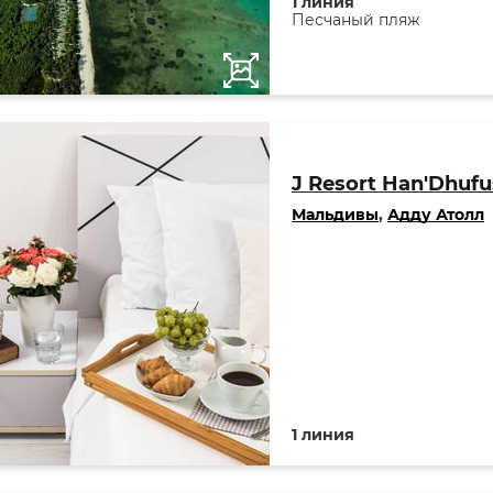
1 линия
Песчаный пляж
J Resort Han'Dhufu
Мальдивы
,
Адду Атолл
1 линия