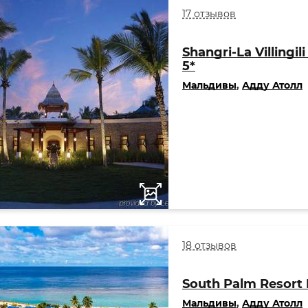
17 отзывов
Shangri-La Villingil
5*
Мальдивы
,
Адду Атолл
18 отзывов
South Palm Resort 
Мальдивы
,
Адду Атолл