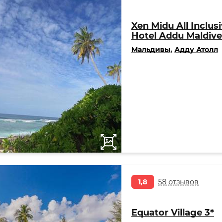
Xen Midu All Inclus
Hotel Addu Maldive
Мальдивы
,
Адду Атолл
1,8
58 отзывов
Equator Village 3*