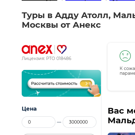
Туры в Адду Атолл, Маль
Москвы от Анекс
Лицензия: РТО 018486
К сожа
парам
Цена
Вас м
Мальд
—