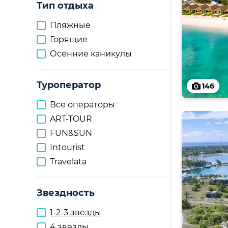
Тип отдыха
Пляжные
Горящие
Осенние каникулы
Туроператор
146
Все операторы
ART-TOUR
FUN&SUN
Intourist
Travelata
Звездность
1-2-3 звезды
4 звезды