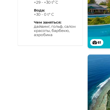
+29 - +30 t° C
Вода:
+30 - 0 t° C
Чем заняться:
дайвинг, гольф, салон
красоты, барбекю,
аэробика
61