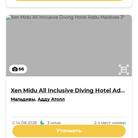
66
Xen Midu All Inclusive Diving Hotel Addu Maldives 3*
Мальдивы
,
Адду Атолл
С
14.08.2026
3 ночи
2-x мест. номер
Уточнить