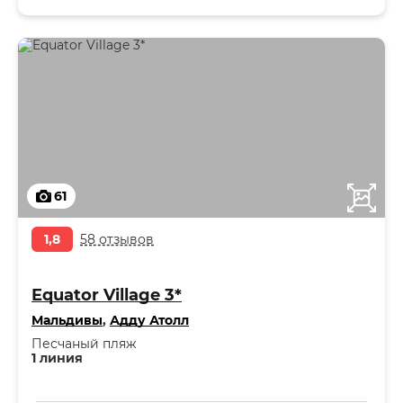
61
1,8
58 отзывов
Equator Village 3*
Мальдивы
,
Адду Атолл
Песчаный пляж
1 линия