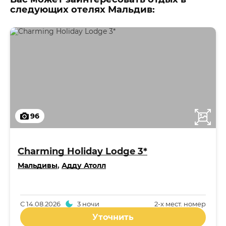
следующих отелях Мальдив:
96
Charming Holiday Lodge 3*
Мальдивы
,
Адду Атолл
С
14.08.2026
3 ночи
2-x мест. номер
Уточнить