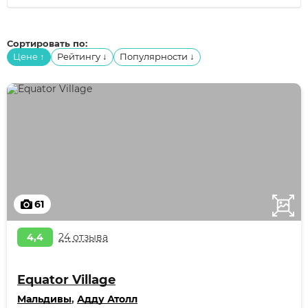
Сортировать по:
Цене
Рейтингу
Популярности
↑
↓
↓
61
4,4
24 отзыва
Equator Village
Мальдивы
,
Адду Атолл