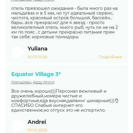
отель превзошел ожидания - была много раз на
мальдивах и в 5 ках, но тут идеальный сервис,
чистота, красивый остров большой, бассейн ,
бары...все прекрасно! для 4 звезд - просто
великолепный отель. много рыб, чуть ли не на 2
км по пояс , с детьми прекрасно питание прям
так себе: кормовые помидоры
Yuliana
16.03.2026
Подробнее
Equator Village 3*
,
Мальдивы
Адду Атолл
Все очень хорошо)))Персонал вежливый и
дружелюбный,номера чистые и
комфортные,еда вкусная,дайвинг шикарный)))👌
СПАСИБО Слабый интернет-это
единственное,но отпуск это не испортило.
Andrei
07.10.2025