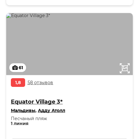
61
1,8
58 отзывов
Equator Village 3*
Мальдивы
,
Адду Атолл
Песчаный пляж
1 линия