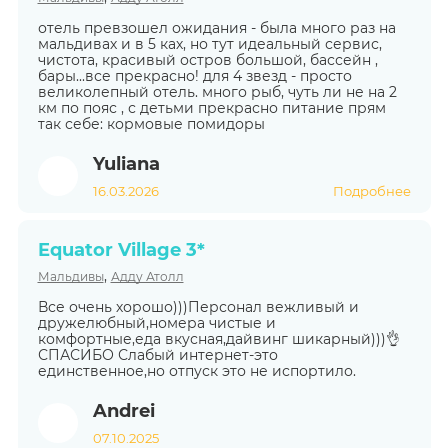
отель превзошел ожидания - была много раз на
мальдивах и в 5 ках, но тут идеальный сервис,
чистота, красивый остров большой, бассейн ,
бары...все прекрасно! для 4 звезд - просто
великолепный отель. много рыб, чуть ли не на 2
км по пояс , с детьми прекрасно питание прям
так себе: кормовые помидоры
Yuliana
16.03.2026
Подробнее
Equator Village 3*
,
Мальдивы
Адду Атолл
Все очень хорошо)))Персонал вежливый и
дружелюбный,номера чистые и
комфортные,еда вкусная,дайвинг шикарный)))👌
СПАСИБО Слабый интернет-это
единственное,но отпуск это не испортило.
Andrei
07.10.2025