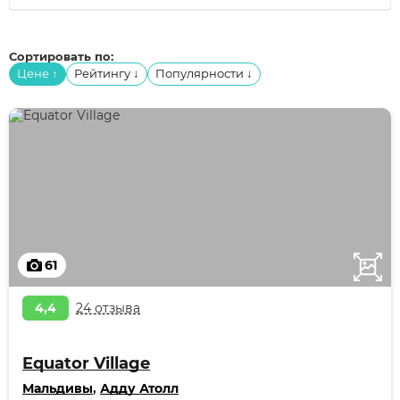
Сортировать по:
Цене
Рейтингу
Популярности
↑
↓
↓
61
4,4
24 отзыва
Equator Village
Мальдивы
,
Адду Атолл