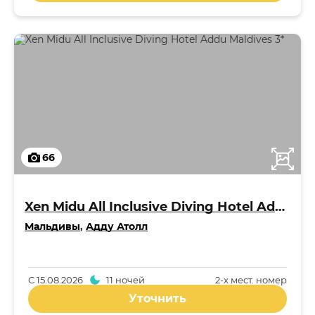
66
Xen Midu All Inclusive Diving Hotel Addu Maldives 3*
Мальдивы
,
Адду Атолл
С
15.08.2026
11 ночей
2-x мест. номер
Уточнить