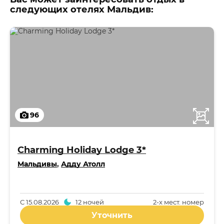
следующих отелях Мальдив:
96
Charming Holiday Lodge 3*
Мальдивы
,
Адду Атолл
С
15.08.2026
12 ночей
2-x мест. номер
Уточнить