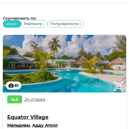
Сортировать по:
Цене
Рейтингу
Популярности
↑
↓
↓
61
4,4
24 отзыва
Equator Village
Мальдивы
,
Адду Атолл