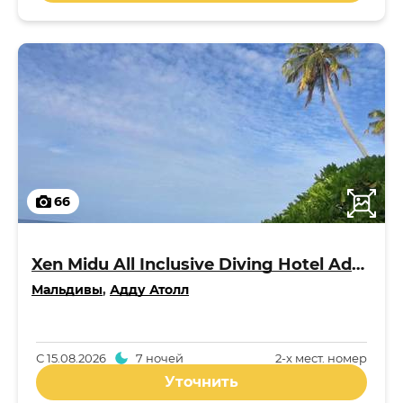
66
Xen Midu All Inclusive Diving Hotel Addu Maldives 3*
Мальдивы
,
Адду Атолл
С
15.08.2026
7 ночей
2-x мест. номер
Уточнить