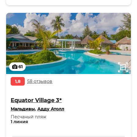
61
1,8
58 отзывов
Equator Village 3*
Мальдивы
,
Адду Атолл
Песчаный пляж
1 линия