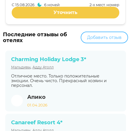
С
15.08.2026
6 ночей
2-x мест. номер
Уточнить
Последние отзывы об
Добавить отзыв
отелях
Charming Holiday Lodge 3*
,
Мальдивы
Адду Атолл
Отличное место. Только положительные
эмоции. Очень чисто. Прекрасный хозяин и
персонал.
Апико
01.04.2026
Canareef Resort 4*
,
Мальдивы
Адду Атолл