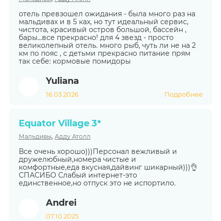
отель превзошел ожидания - была много раз на
мальдивах и в 5 ках, но тут идеальный сервис,
чистота, красивый остров большой, бассейн ,
бары...все прекрасно! для 4 звезд - просто
великолепный отель. много рыб, чуть ли не на 2
км по пояс , с детьми прекрасно питание прям
так себе: кормовые помидоры
Yuliana
16.03.2026
Подробнее
Equator Village 3*
,
Мальдивы
Адду Атолл
Все очень хорошо)))Персонал вежливый и
дружелюбный,номера чистые и
комфортные,еда вкусная,дайвинг шикарный)))👌
СПАСИБО Слабый интернет-это
единственное,но отпуск это не испортило.
Andrei
07.10.2025