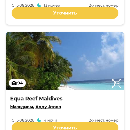
С
15.08.2026
13 ночей
2-x мест. номер
Уточнить
94
Equa Reef Maldives
Мальдивы
,
Адду Атолл
С
15.08.2026
4 ночи
2-x мест. номер
Уточнить