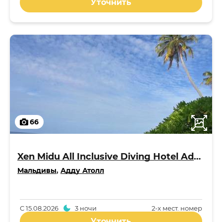
Уточнить
66
Xen Midu All Inclusive Diving Hotel Addu Maldives 3*
Мальдивы
,
Адду Атолл
С
15.08.2026
3 ночи
2-x мест. номер
Уточнить