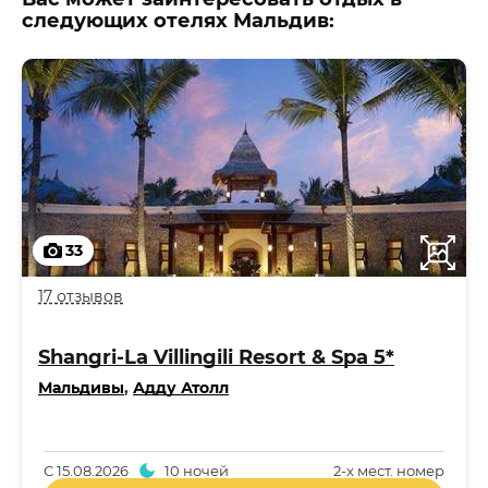
следующих отелях Мальдив:
33
17 отзывов
Shangri-La Villingili Resort & Spa 5*
Мальдивы
,
Адду Атолл
С
15.08.2026
10 ночей
2-x мест. номер