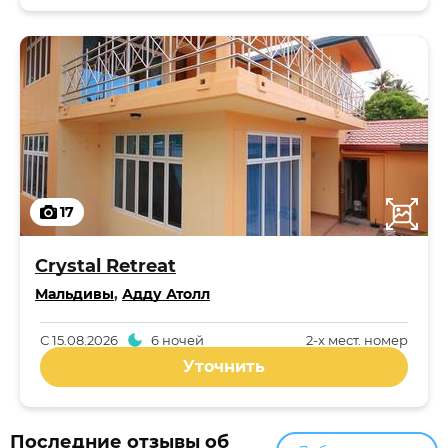
17
Crystal Retreat
Мальдивы
,
Адду Атолл
С
15.08.2026
6 ночей
2-x мест. номер
Уточнить
Последние отзывы об