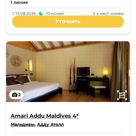
1 линия
С
15.08.2026
10 ночей
2-x мест. номер
Уточнить
2
Amari Addu Maldives 4*
Мальдивы
,
Адду Атолл