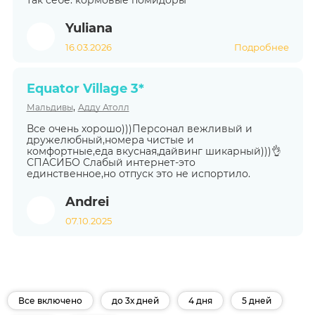
Yuliana
16.03.2026
Подробнее
Equator Village 3*
,
Мальдивы
Адду Атолл
Все очень хорошо)))Персонал вежливый и
дружелюбный,номера чистые и
комфортные,еда вкусная,дайвинг шикарный)))👌
СПАСИБО Слабый интернет-это
единственное,но отпуск это не испортило.
Andrei
07.10.2025
Все включено
до 3х дней
4 дня
5 дней