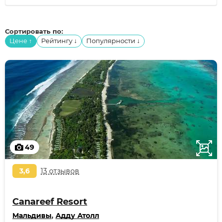
Сортировать по:
Цене
Рейтингу
Популярности
↑
↓
↓
49
3,6
13 отзывов
Canareef Resort
Мальдивы
,
Адду Атолл