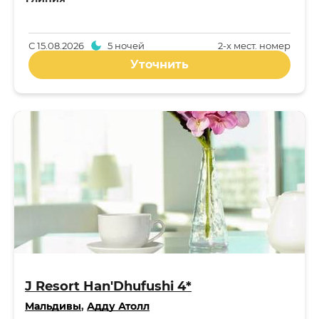
С
15.08.2026
5 ночей
2-x мест. номер
Уточнить
J Resort Han'Dhufushi 4*
Мальдивы
,
Адду Атолл