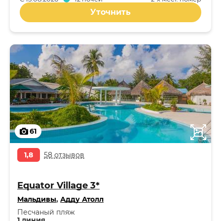
Уточнить
61
1,8
58 отзывов
Equator Village 3*
Мальдивы
,
Адду Атолл
Песчаный пляж
1 линия