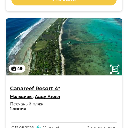
49
Canareef Resort 4*
Мальдивы
,
Адду Атолл
Песчаный пляж
1 линия
С
15.08.2026
12 ночей
2-x мест. номер