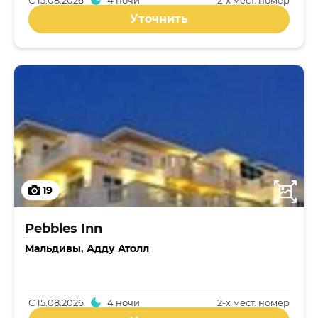
С
15.08.2026
4 ночи
2-x мест. номер
Уточнить
19
Pebbles Inn
Мальдивы
,
Адду Атолл
С
15.08.2026
4 ночи
2-x мест. номер