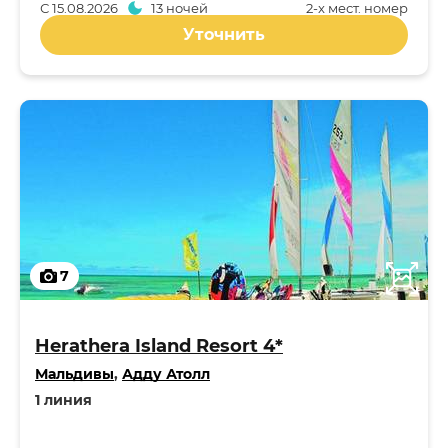
С
15.08.2026
13 ночей
2-x мест. номер
Уточнить
7
Herathera Island Resort 4*
Мальдивы
,
Адду Атолл
1 линия