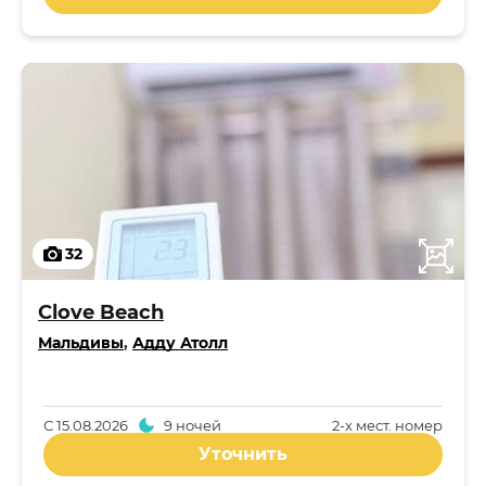
32
Clove Beach
Мальдивы
,
Адду Атолл
С
15.08.2026
9 ночей
2-x мест. номер
Уточнить