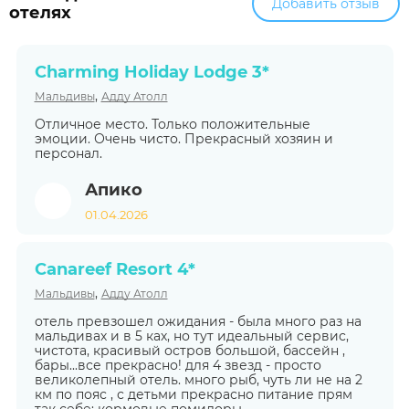
Добавить отзыв
отелях
Charming Holiday Lodge 3*
,
Мальдивы
Адду Атолл
Отличное место. Только положительные
эмоции. Очень чисто. Прекрасный хозяин и
персонал.
Апико
01.04.2026
Canareef Resort 4*
,
Мальдивы
Адду Атолл
отель превзошел ожидания - была много раз на
мальдивах и в 5 ках, но тут идеальный сервис,
чистота, красивый остров большой, бассейн ,
бары...все прекрасно! для 4 звезд - просто
великолепный отель. много рыб, чуть ли не на 2
км по пояс , с детьми прекрасно питание прям
так себе: кормовые помидоры