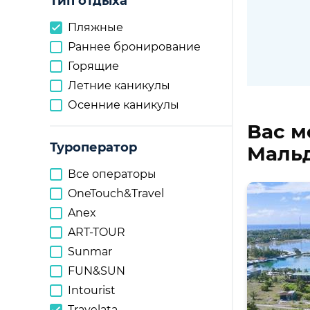
Тип отдыха
Пляжные
Раннее бронирование
Горящие
Летние каникулы
Осенние каникулы
Вас м
Туроператор
Мальд
Все операторы
OneTouch&Travel
Anex
ART-TOUR
Sunmar
FUN&SUN
Intourist
Travelata