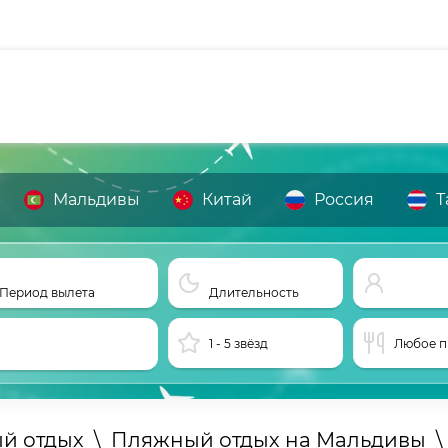
Мальдивы
Китай
Россия
Т
Период вылета
Длительность
1 - 5 звёзд
Любое п
й отдых
\
Пляжный отдых на Мальдивы
\