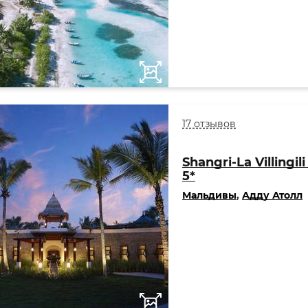
17 отзывов
Shangri-La Villingil
5*
Мальдивы
,
Адду Атолл