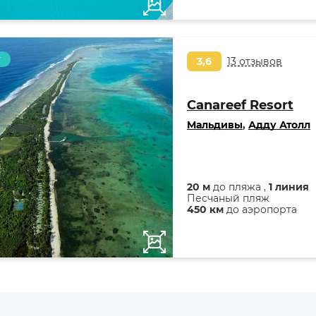
т
3,6
13 отзывов
Canareef Resort
Мальдивы
,
Адду Атолл
20 м
до пляжа ,
1 линия
Песчаный пляж
450 км
до аэропорта