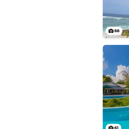
66
61