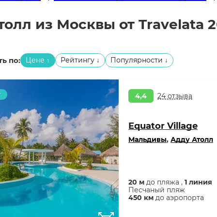
олл из Москвы от Travelata 
ь по:
Цене
Рейтингу
Популярности
↑
↓
↓
т
4,4
24 отзыва
Equator Village
Мальдивы
,
Адду Атолл
20 м
до пляжа ,
1 линия
Песчаный пляж
450 км
до аэропорта