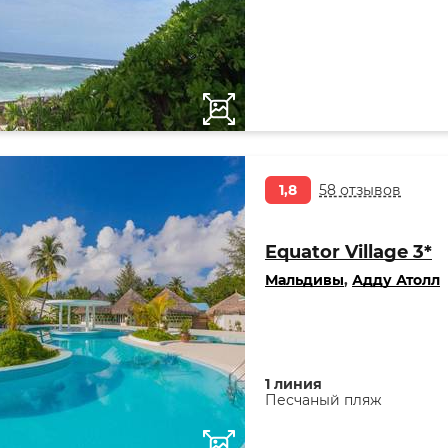
1,8
58 отзывов
Equator Village 3*
Мальдивы
,
Адду Атолл
1 линия
Песчаный пляж