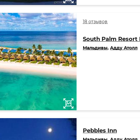
18 отзывов
South Palm Resort 
Мальдивы
,
Адду Атолл
Pebbles Inn
Мальдивы
,
Адду Атолл