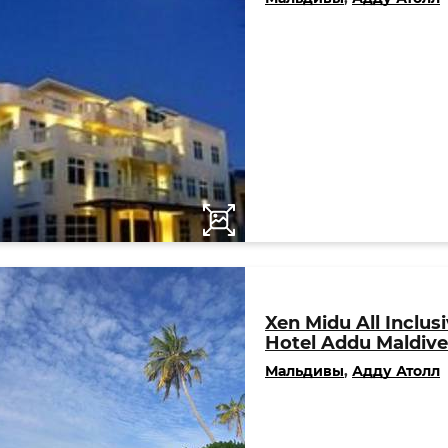
Xen Midu All Inclus
Hotel Addu Maldive
Мальдивы
,
Адду Атолл