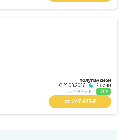
полупансион
С
21.08.2026
2 ночи
от 438 764 ₽
- 26%
от 247 673 ₽