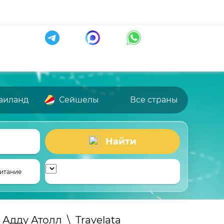
аиланд
Сейшелы
Все страны
Найти
итание
Адду Атолл
\
Travelata