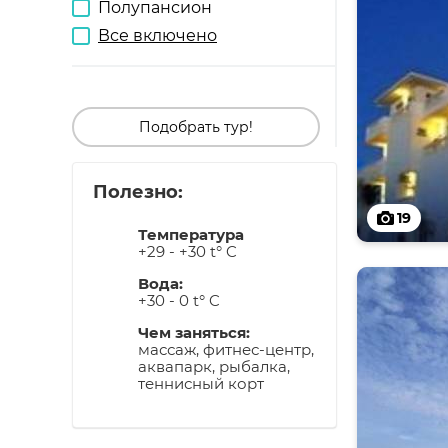
Полупансион
Все включено
Подобрать тур!
Полезно:
19
Температура
+29 - +30 t° C
Вода:
+30 - 0 t° C
Чем заняться:
массаж, фитнес-центр,
аквапарк, рыбалка,
теннисный корт