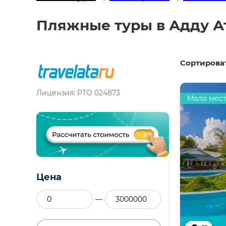
Пляжные туры в Адду Ат
Сортироват
Лицензия: РТО 024873
Мало мес
Цена
—