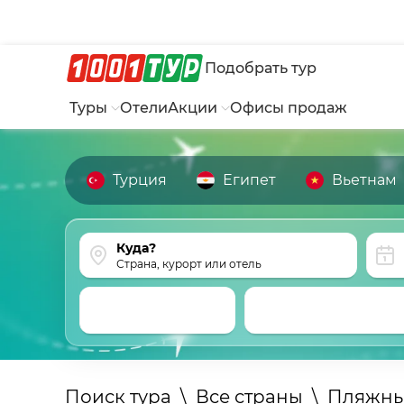
Подобрать тур
Туры
Отели
Акции
Офисы продаж
Турция
Египет
Вьетнам
Страна, курорт или отель
Поиск тура
\
Все страны
\
Пляжны