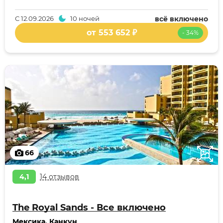
С
12.09.2026
10 ночей
всё включено
от 553 652 ₽
- 34%
66
4,1
14 отзывов
The Royal Sands - Все включено
Мексика
,
Канкун