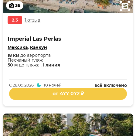
36
2,3
1 отзыв
Imperial Las Perlas
Мексика
,
Канкун
18 км
до аэропорта
Песчаный пляж
50 м
до пляжа ,
1 линия
С
28.09.2026
10 ночей
всё включено
от 477 072 ₽