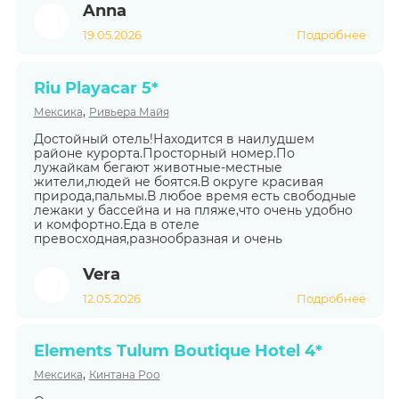
Anna
19.05.2026
Подробнее
Riu Playacar 5*
,
Мексика
Ривьера Майя
Достойный отель!Находится в наилудшем
районе курорта.Просторный номер.По
лужайкам бегают животные-местные
жители,людей не боятся.В округе красивая
природа,пальмы.В любое время есть свободные
лежаки у бассейна и на пляже,что очень удобно
и комфортно.Еда в отеле
превосходная,разнообразная и очень
Vera
12.05.2026
Подробнее
Elements Tulum Boutique Hotel 4*
,
Мексика
Кинтана Роо