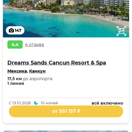
147
4,4
4 отзыва
Dreams Sands Cancun Resort & Spa
Мексика
,
Канкун
17,5 км
до аэропорта
1 линия
С
13.10.2026
10 ночей
всё включено
от 551 157 ₽