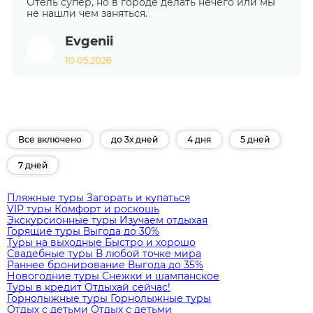
Отель супер, но в городе делать нечего или мы
не нашли чем заняться.
Evgenii
10.05.2026
Все включено
до 3х дней
4 дня
5 дней
7 дней
Пляжные туры
Загорать и купаться
VIP туры
Комфорт и роскошь
Экскурсионные туры
Изучаем отдыхая
Горящие туры
Выгода до 30%
Туры на выходные
Быстро и хорошо
Свадебные туры
В любой точке мира
Раннее бронирование
Выгода до 35%
Новогодние туры
Снежки и шампанское
Туры в кредит
Отдыхай сейчас!
Горнолыжные туры
Горнолыжные туры
Отдых с детьми
Отдых с детьми