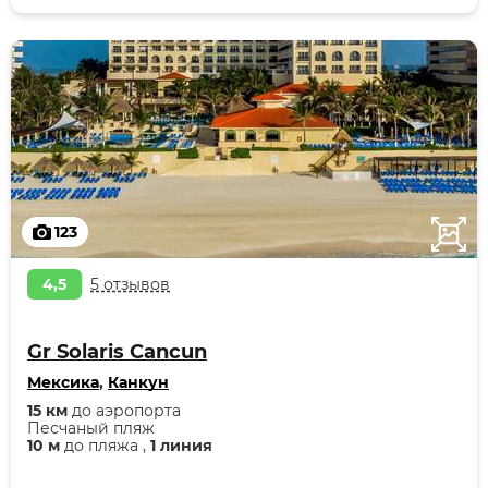
123
4,5
5 отзывов
Gr Solaris Cancun
Мексика
,
Канкун
15 км
до аэропорта
Песчаный пляж
10 м
до пляжа ,
1 линия