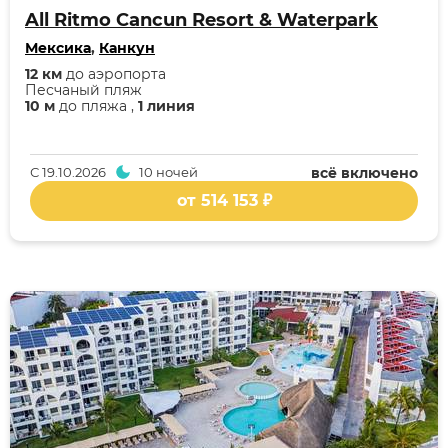
All Ritmo Cancun Resort & Waterpark
Мексика
,
Канкун
12 км
до аэропорта
Песчаный пляж
10 м
до пляжа ,
1 линия
С
19.10.2026
10 ночей
всё включено
от 514 153 ₽