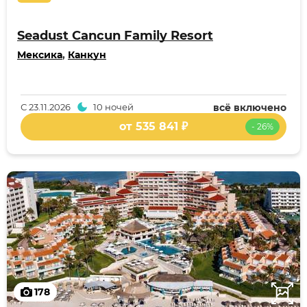
Seadust Cancun Family Resort
Мексика
,
Канкун
С
23.11.2026
10 ночей
всё включено
от 535 841 ₽
- 26%
178