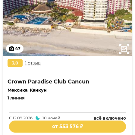
47
3,0
1 отзыв
Crown Paradise Club Cancun
Мексика
,
Канкун
1 линия
С
12.09.2026
10 ночей
всё включено
от 553 576 ₽