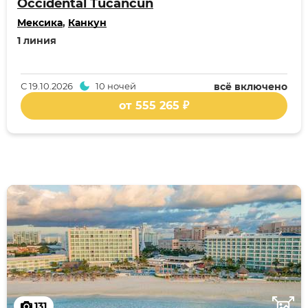
Occidental Tucancun
Мексика
,
Канкун
1 линия
С
19.10.2026
10 ночей
всё включено
от 555 265 ₽
131