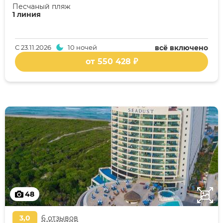
Песчаный пляж
1 линия
С
23.11.2026
10 ночей
всё включено
от 550 428 ₽
48
3,0
6 отзывов