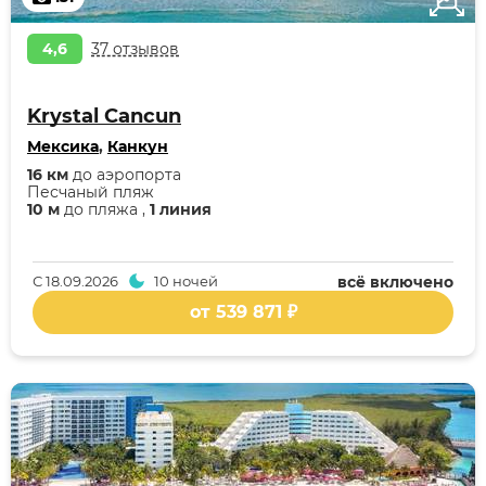
4,6
37 отзывов
Krystal Cancun
Мексика
,
Канкун
16 км
до аэропорта
Песчаный пляж
10 м
до пляжа ,
1 линия
С
18.09.2026
10 ночей
всё включено
от 539 871 ₽