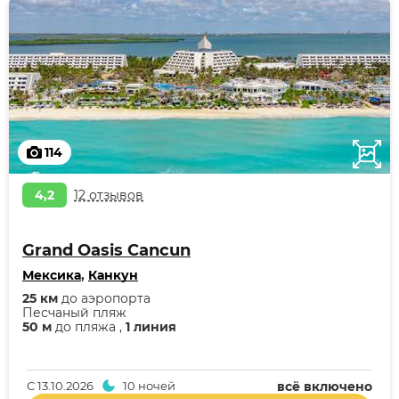
114
4,2
12 отзывов
Grand Oasis Cancun
Мексика
,
Канкун
25 км
до аэропорта
Песчаный пляж
50 м
до пляжа ,
1 линия
С
13.10.2026
10 ночей
всё включено