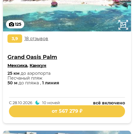
125
3,9
18 отзывов
Grand Oasis Palm
Мексика
,
Канкун
25 км
до аэропорта
Песчаный пляж
50 м
до пляжа ,
1 линия
С
28.10.2026
10 ночей
всё включено
от 567 279 ₽