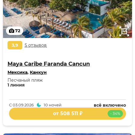
72
3,9
5 отзывов
Maya Caribe Faranda Cancun
Мексика
,
Канкун
Песчаный пляж
1 линия
С
03.09.2026
10 ночей
всё включено
от 508 511 ₽
- 34%