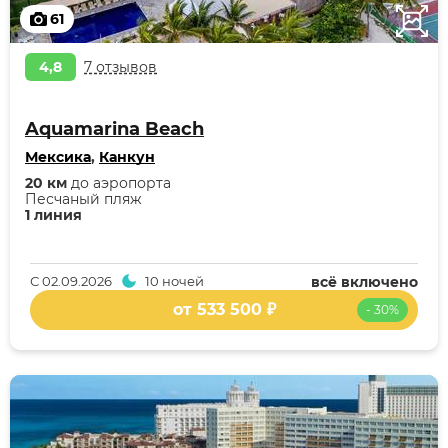
61
4,8
7 отзывов
Aquamarina Beach
Мексика
,
Канкун
20 км
до аэропорта
Песчаный пляж
1 линия
С
02.09.2026
10 ночей
всё включено
от 533 500 ₽
- 30%