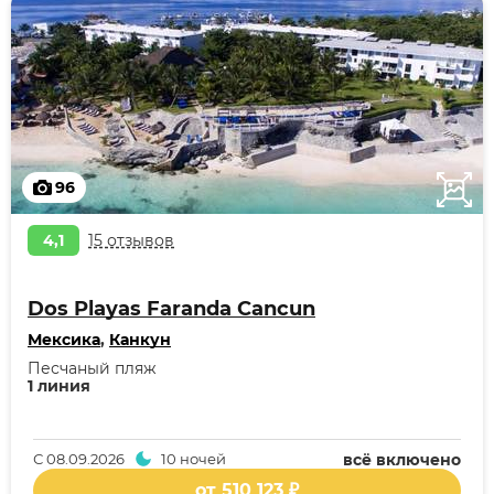
96
4,1
15 отзывов
Dos Playas Faranda Cancun
Мексика
,
Канкун
Песчаный пляж
1 линия
С
08.09.2026
10 ночей
всё включено
от 510 123 ₽