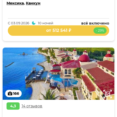
Мексика
,
Канкун
С
03.09.2026
10 ночей
всё включено
от 512 541 ₽
- 29%
166
4,3
14 отзывов