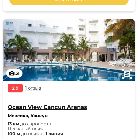
51
2,9
1 отзыв
Ocean View Cancun Arenas
Мексика
,
Канкун
13 км
до аэропорта
Песчаный пляж
100 м
до пляжа ,
1 линия