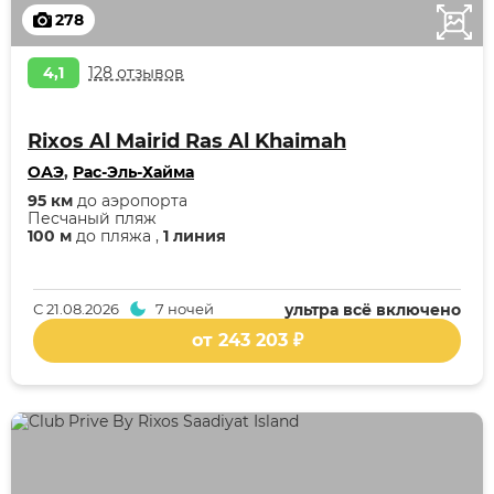
278
4,1
128 отзывов
Rixos Al Mairid Ras Al Khaimah
ОАЭ
,
Рас-Эль-Хайма
95 км
до аэропорта
Песчаный пляж
100 м
до пляжа ,
1 линия
С
21.08.2026
7 ночей
ультра всё включено
от 243 203 ₽