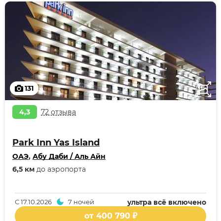
131
4,3
72 отзыва
Park Inn Yas Island
ОАЭ
,
Абу Даби / Аль Айн
6,5 км
до аэропорта
С
17.10.2026
7 ночей
ультра всё включено
от 400 790 ₽