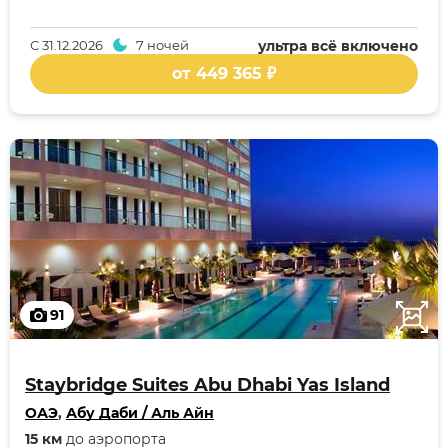
С
31.12.2026
7 ночей
ультра всё включено
от 449 365 ₽
91
Staybridge Suites Abu Dhabi Yas Island
ОАЭ
,
Абу Даби / Аль Айн
15 км
до аэропорта