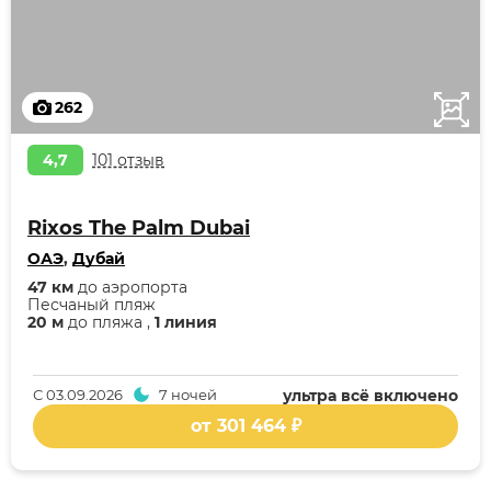
262
4,7
101 отзыв
Rixos The Palm Dubai
ОАЭ
,
Дубай
47 км
до аэропорта
Песчаный пляж
20 м
до пляжа ,
1 линия
С
03.09.2026
7 ночей
ультра всё включено
от 301 464 ₽