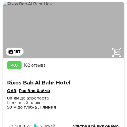
187
4,6
162 отзыва
Rixos Bab Al Bahr Hotel
ОАЭ
,
Рас-Эль-Хайма
80 км
до аэропорта
Песчаный пляж
50 м
до пляжа ,
1 линия
С
03.01.2027
7 ночей
ультра всё включено