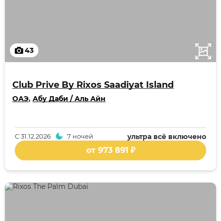
43
Club Prive By Rixos Saadiyat Island
ОАЭ
,
Абу Даби / Аль Айн
С
31.12.2026
7 ночей
ультра всё включено
от 973 891 ₽