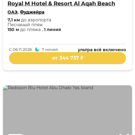
Royal M Hotel & Resort Al Aqah Beach
ОАЭ
,
Фуджейра
7,1 км
до аэропорта
Песчаный пляж
150 м
до пляжа ,
1 линия
С
06.11.2026
7 ночей
ультра всё включено
от 344 737 ₽