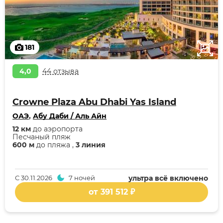
181
4,0
44 отзыва
Crowne Plaza Abu Dhabi Yas Island
ОАЭ
,
Абу Даби / Аль Айн
12 км
до аэропорта
Песчаный пляж
600 м
до пляжа ,
3 линия
С
30.11.2026
7 ночей
ультра всё включено
от 391 512 ₽