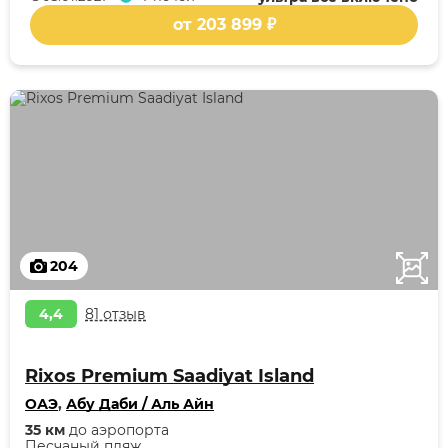
от 203 899 ₽
204
4,4
81 отзыв
Rixos Premium Saadiyat Island
ОАЭ
,
Абу Даби / Аль Айн
35 км
до аэропорта
Песчаный пляж