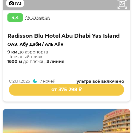
173
4,4
49 отзывов
Radisson Blu Hotel Abu Dhabi Yas Island
ОАЭ
,
Абу Даби / Аль Айн
9 км
до аэропорта
Песчаный пляж
1600 м
до пляжа ,
3 линия
С
21.11.2026
7 ночей
ультра всё включено
от 375 298 ₽