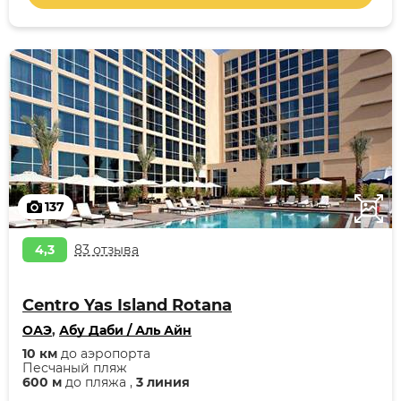
137
4,3
83 отзыва
Centro Yas Island Rotana
ОАЭ
,
Абу Даби / Аль Айн
10 км
до аэропорта
Песчаный пляж
600 м
до пляжа ,
3 линия