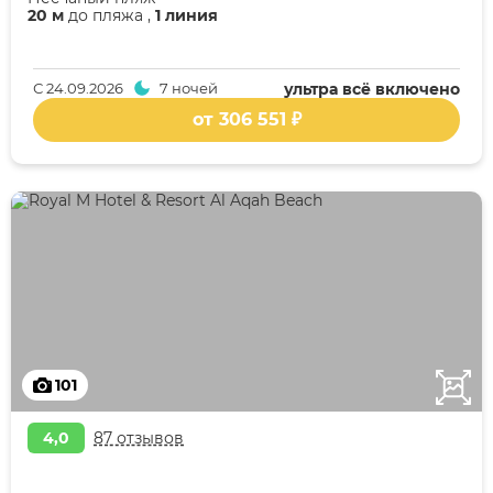
20 м
до пляжа ,
1 линия
С
24.09.2026
7 ночей
ультра всё включено
от 306 551 ₽
101
4,0
87 отзывов