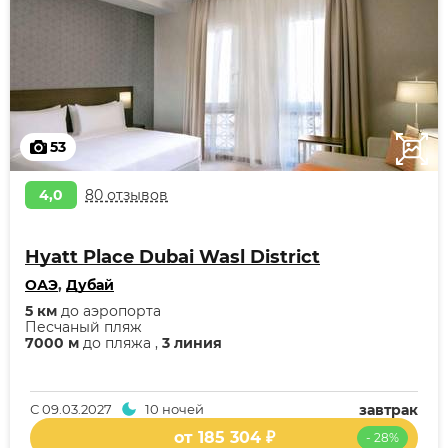
53
4,0
80 отзывов
Hyatt Place Dubai Wasl District
ОАЭ
,
Дубай
5 км
до аэропорта
Песчаный пляж
7000 м
до пляжа ,
3 линия
С
09.03.2027
10 ночей
завтрак
от 185 304 ₽
- 28%