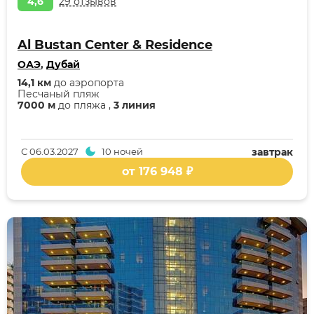
4,6
29 отзывов
Al Bustan Center & Residence
ОАЭ
,
Дубай
14,1 км
до аэропорта
Песчаный пляж
7000 м
до пляжа ,
3 линия
С
06.03.2027
10 ночей
завтрак
от 176 948 ₽