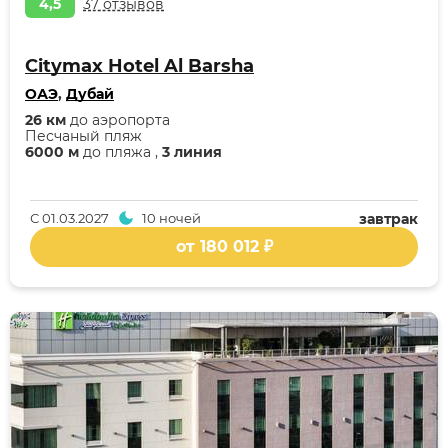
4,5
37 отзывов
Citymax Hotel Al Barsha
ОАЭ
,
Дубай
26 км
до аэропорта
Песчаный пляж
6000 м
до пляжа ,
3 линия
С
01.03.2027
10 ночей
завтрак
от 180 012 ₽