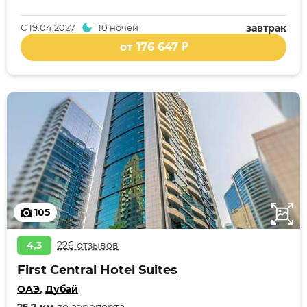
С
19.04.2027
10 ночей
завтрак
от 176 647 ₽
105
4,3
226 отзывов
First Central Hotel Suites
ОАЭ
,
Дубай