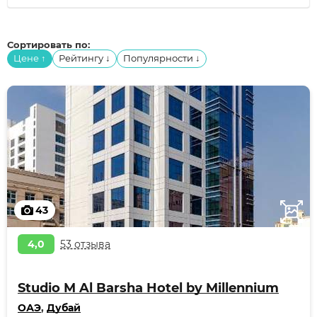
Сортировать по:
Цене
Рейтингу
Популярности
↑
↓
↓
43
4,0
53 отзыва
Studio M Al Barsha Hotel by Millennium
ОАЭ
,
Дубай