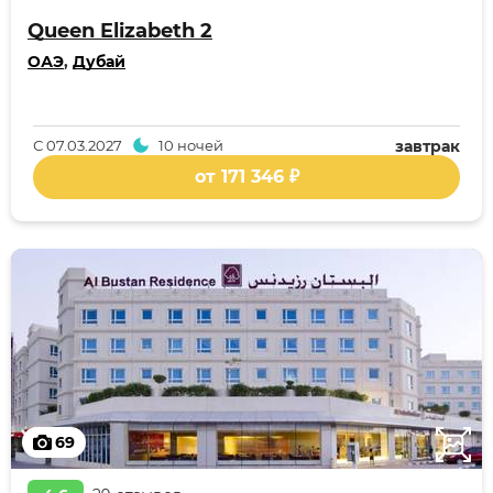
Queen Elizabeth 2
ОАЭ
,
Дубай
С
07.03.2027
10 ночей
завтрак
от 171 346 ₽
69