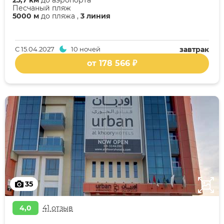
25,7 км
до аэропорта
Песчаный пляж
5000 м
до пляжа ,
3 линия
С
15.04.2027
10 ночей
завтрак
от 178 566 ₽
35
4,0
41 отзыв