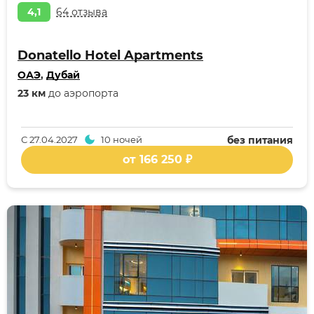
4,1
64 отзыва
Donatello Hotel Apartments
ОАЭ
,
Дубай
23 км
до аэропорта
С
27.04.2027
10 ночей
без питания
от 166 250 ₽