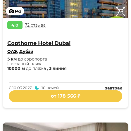
142
4,0
72 отзыва
Copthorne Hotel Dubai
ОАЭ
,
Дубай
5 км
до аэропорта
Песчаный пляж
10000 м
до пляжа ,
3 линия
С
10.03.2027
10 ночей
завтрак
от 178 566 ₽