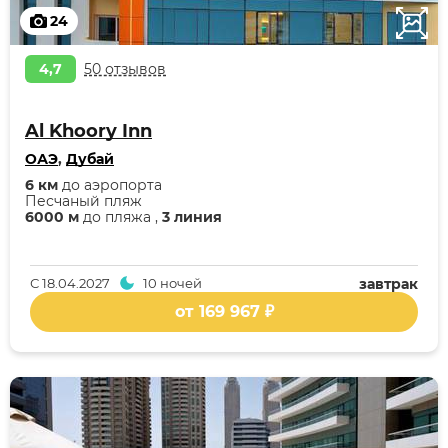
24
4,7
50 отзывов
Al Khoory Inn
ОАЭ
,
Дубай
6 км
до аэропорта
Песчаный пляж
6000 м
до пляжа ,
3 линия
С
18.04.2027
10 ночей
завтрак
от 169 967 ₽