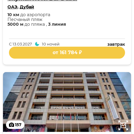
ОАЭ
,
Дубай
10 км
до аэропорта
Песчаный пляж
5000 м
до пляжа ,
3 линия
С
13.03.2027
10 ночей
завтрак
от 161 784 ₽
157