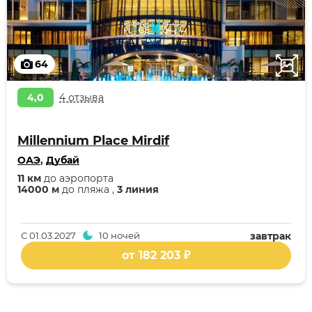
64
4,0
4 отзыва
Millennium Place Mirdif
ОАЭ
,
Дубай
11 км
до аэропорта
14000 м
до пляжа ,
3 линия
С
01.03.2027
10 ночей
завтрак
от 182 203 ₽