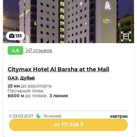
133
4,6
147 отзывов
Citymax Hotel Al Barsha at the Mall
ОАЭ
,
Дубай
25 км
до аэропорта
Песчаный пляж
6000 м
до пляжа ,
3 линия
С
23.03.2027
10 ночей
завтрак
от 171 528 ₽