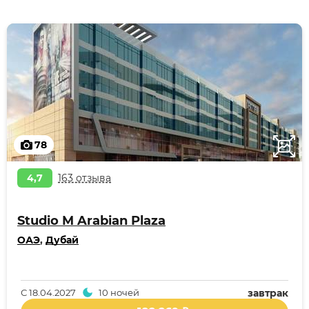
78
4,7
163 отзыва
Studio M Arabian Plaza
ОАЭ
,
Дубай
С
18.04.2027
10 ночей
завтрак