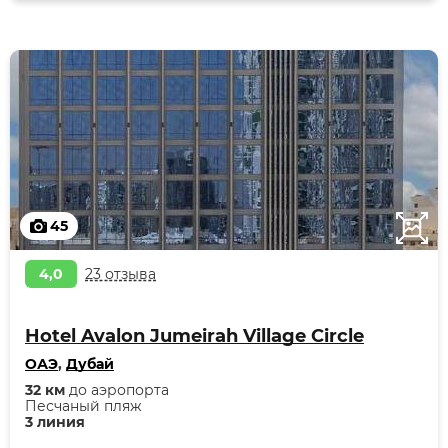
45
4,0
23 отзыва
Hotel Avalon Jumeirah Village Circle
ОАЭ
,
Дубай
32 км
до аэропорта
Песчаный пляж
3 линия