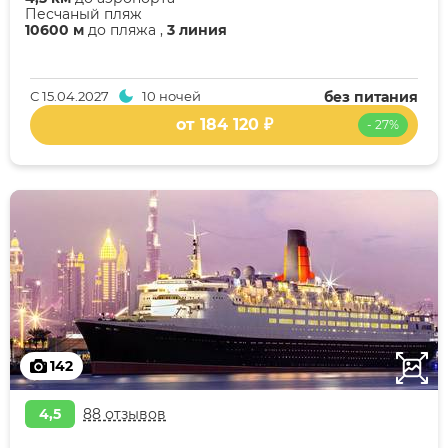
Песчаный пляж
10600 м
до пляжа ,
3 линия
С
15.04.2027
10 ночей
без питания
от 184 120 ₽
- 27%
142
4,5
88 отзывов