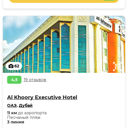
62
4,5
19 отзывов
Al Khoory Executive Hotel
ОАЭ
,
Дубай
11 км
до аэропорта
Песчаный пляж
3 линия