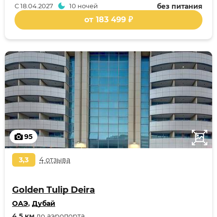
С
18.04.2027
10 ночей
без питания
от 183 499 ₽
95
3,3
4 отзыва
Golden Tulip Deira
ОАЭ
,
Дубай
4,5 км
до аэропорта