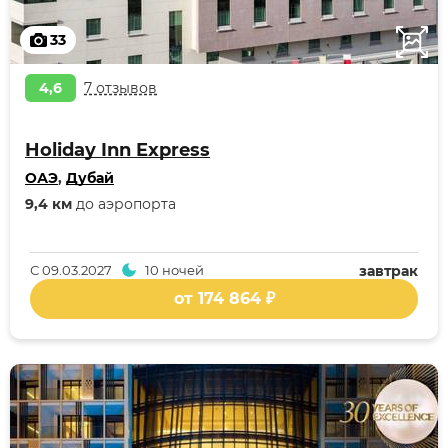
33
4,6
7 отзывов
Holiday Inn Express
ОАЭ
,
Дубай
9,4 км
до аэропорта
С
09.03.2027
10 ночей
завтрак
от 174 864 ₽