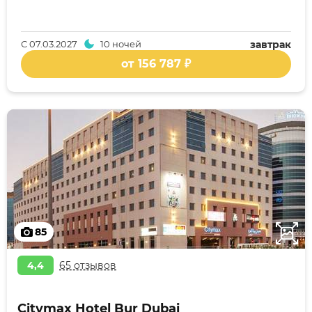
С
07.03.2027
10 ночей
завтрак
от 156 787 ₽
85
4,4
65 отзывов
Citymax Hotel Bur Dubai