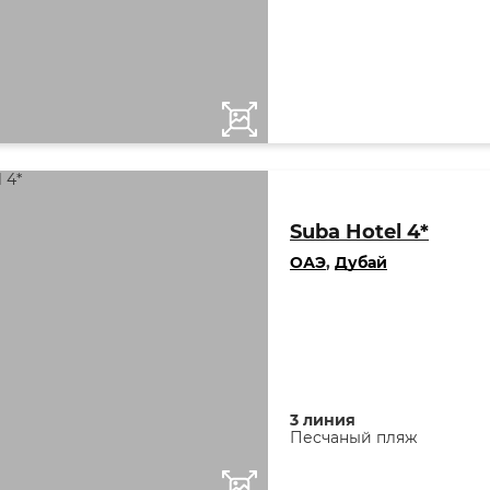
Suba Hotel 4*
ОАЭ
,
Дубай
3 линия
Песчаный пляж