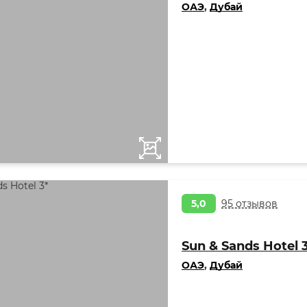
ОАЭ
,
Дубай
5,0
95 отзывов
Sun & Sands Hotel 
ОАЭ
,
Дубай