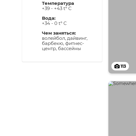
Температура
+39 - +43 t° C
Вода:
+34 - 0 t° C
Чем заняться:
волейбол, дайвинг,
барбекю, фитнес-
центр, бассейны
113