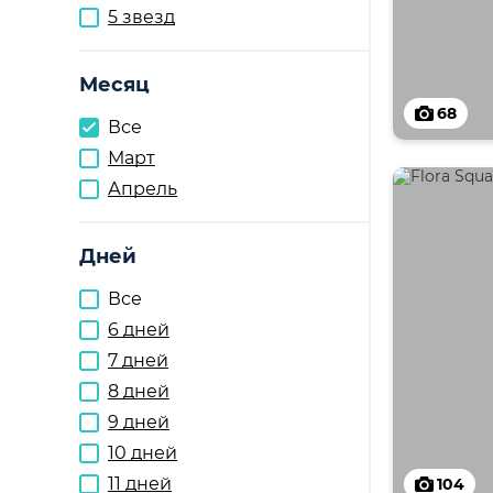
5 звезд
Месяц
68
Все
Март
Апрель
Дней
Все
6 дней
7 дней
8 дней
9 дней
10 дней
11 дней
104