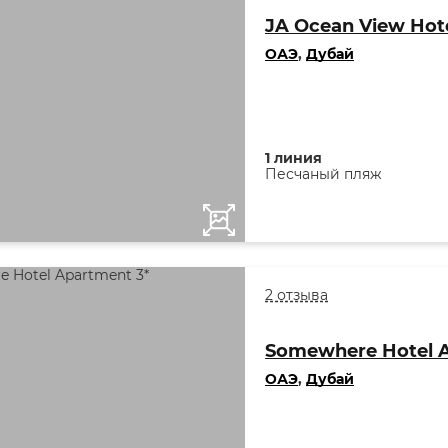
JA Ocean View Hote
ОАЭ
,
Дубай
1 линия
Песчаный пляж
2 отзыва
Somewhere Hotel A
ОАЭ
,
Дубай