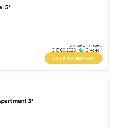
l 5*
2-x мест. номер
С
13.08.2026
8 ночей
Цена по запросу
partment 3*