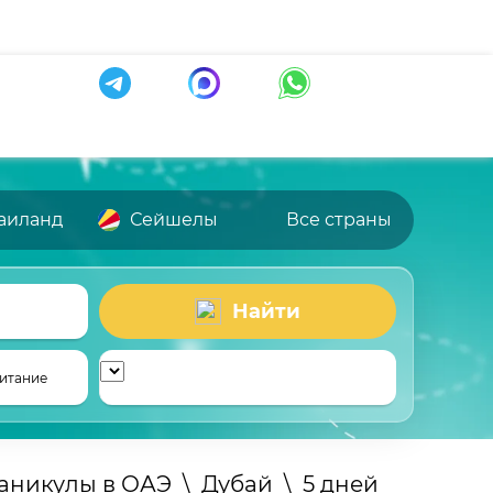
аиланд
Сейшелы
Все страны
Найти
итание
каникулы в ОАЭ
\
Дубай
\
5 дней