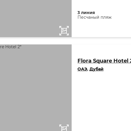
3 линия
Песчаный пляж
Flora Square Hotel 
ОАЭ
,
Дубай