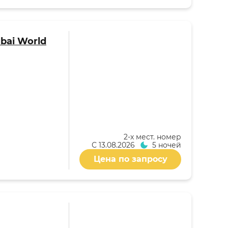
bai World
2-x мест. номер
С
13.08.2026
5 ночей
Цена по запросу