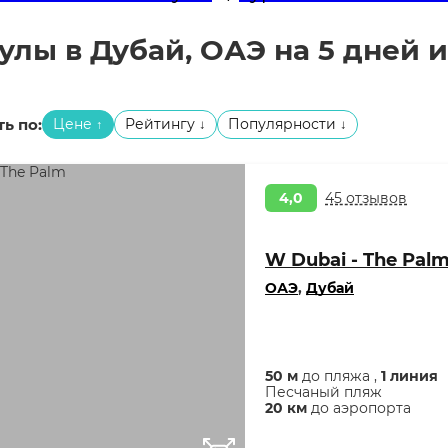
улы в Дубай, ОАЭ на 5 дней 
ь по:
Цене
Рейтингу
Популярности
↑
↓
↓
4,0
45 отзывов
W Dubai - The Pal
ОАЭ
,
Дубай
50 м
до пляжа ,
1 линия
Песчаный пляж
20 км
до аэропорта