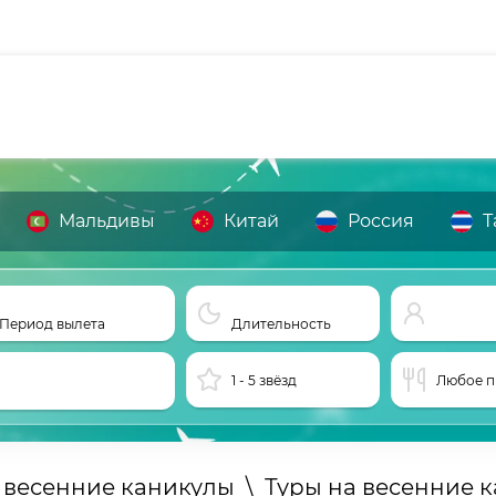
Мальдивы
Китай
Россия
Т
Период вылета
Длительность
1 - 5 звёзд
Любое п
 весенние каникулы
\
Туры на весенние 