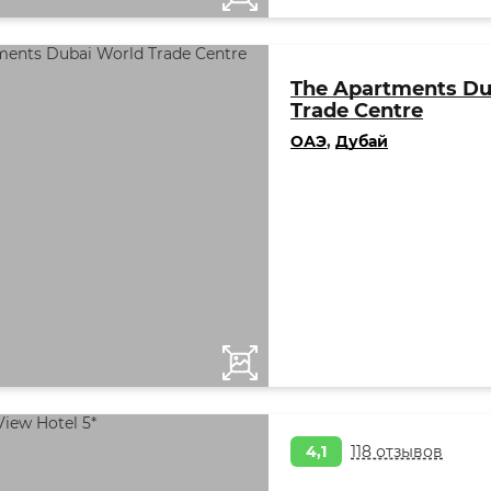
The Apartments Du
Trade Centre
ОАЭ
,
Дубай
4,1
118 отзывов