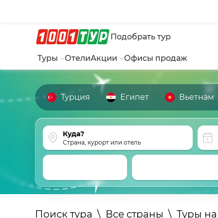
Подобрать тур
Туры
Отели
Акции
Офисы продаж
Турция
Египет
Вьетнам
Страна, курорт или отель
Поиск тура
\
Все страны
\
Туры на