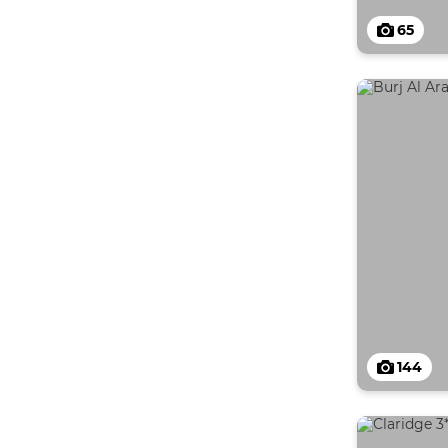
65
144