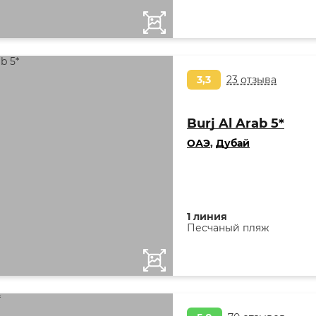
3,3
23 отзыва
Burj Al Arab 5*
ОАЭ
,
Дубай
1 линия
Песчаный пляж