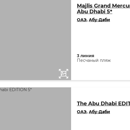
Majlis Grand Mercu
Abu Dhabi 5*
ОАЭ
,
Абу-Даби
3 линия
Песчаный пляж
The Abu Dhabi EDI
ОАЭ
,
Абу-Даби