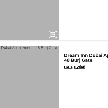
Dream Inn Dubai A
48 Burj Gate
ОАЭ
,
Дубай