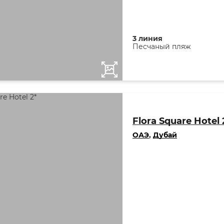
3 линия
Песчаный пляж
Flora Square Hotel 
ОАЭ
,
Дубай