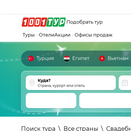
Подобрать тур
Туры
Отели
Акции
Офисы продаж
Турция
Египет
Вьетнам
Страна, курорт или отель
Поиск тура
\
Все страны
\
Свадеб