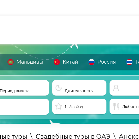
Мальдивы
Китай
Россия
Т
Период вылета
Длительность
1 - 5 звёзд
Любое п
ные туры
\
Свадебные туры в ОАЭ
\
Анекс