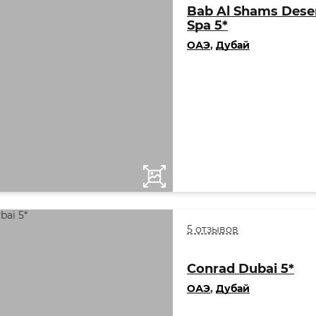
Bab Al Shams Deser
Spa 5*
ОАЭ
,
Дубай
5 отзывов
Conrad Dubai 5*
ОАЭ
,
Дубай