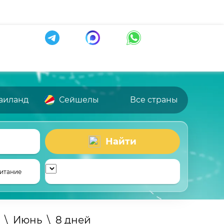
аиланд
Сейшелы
Все страны
Найти
итание
\
Июнь
\
8 дней