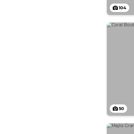
104
50