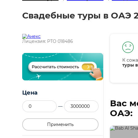
Свадебные туры в ОАЭ 2
Лицензия: РТО 018486
К сожа
туры в
Цена
Вас м
—
ОАЭ:
Применить