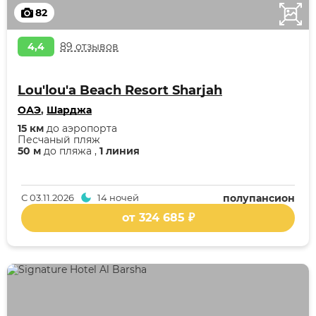
82
4,4
89 отзывов
Lou'lou'a Beach Resort Sharjah
ОАЭ
,
Шарджа
15 км
до аэропорта
Песчаный пляж
50 м
до пляжа ,
1 линия
С
03.11.2026
14 ночей
полупансион
от 324 685 ₽