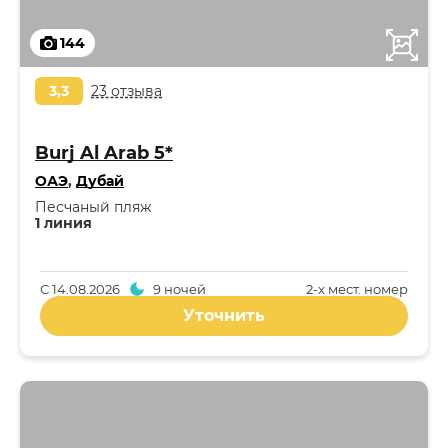
144
3,3
23 отзыва
Burj Al Arab 5*
ОАЭ
,
Дубай
Песчаный пляж
1 линия
С
14.08.2026
9 ночей
2-x мест. номер
Уточнить