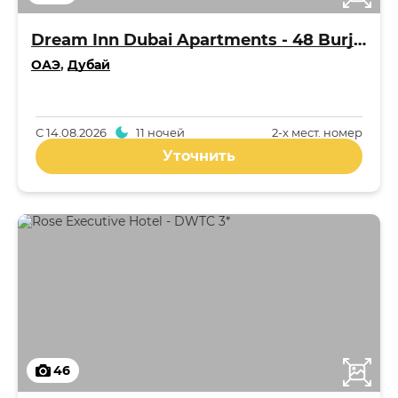
Dream Inn Dubai Apartments - 48 Burj Gate
ОАЭ
,
Дубай
С
14.08.2026
11 ночей
2-x мест. номер
Уточнить
46