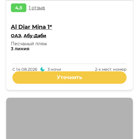
4,5
1 отзыв
Al Diar Mina 1*
ОАЭ
,
Абу-Даби
Песчаный пляж
3 линия
С
14.08.2026
3 ночи
2-x мест. номер
Уточнить