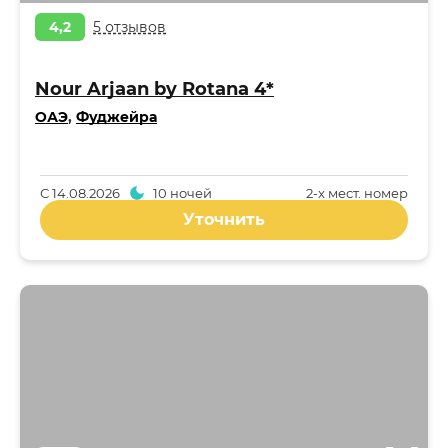
4,2
5 отзывов
Nour Arjaan by Rotana 4*
ОАЭ
,
Фуджейра
С
14.08.2026
10 ночей
2-x мест. номер
Уточнить