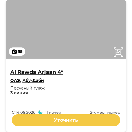
55
Al Rawda Arjaan 4*
ОАЭ
,
Абу-Даби
Песчаный пляж
3 линия
С
14.08.2026
11 ночей
2-x мест. номер
Уточнить