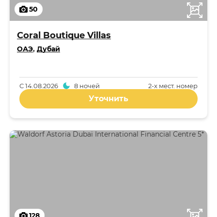
50
Coral Boutique Villas
ОАЭ
,
Дубай
С
14.08.2026
8 ночей
2-x мест. номер
Уточнить
128