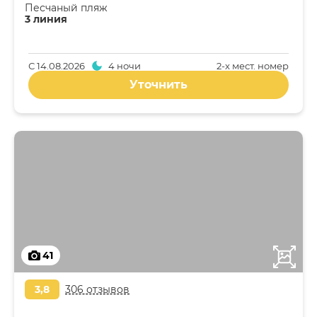
Песчаный пляж
3 линия
С
14.08.2026
4 ночи
2-x мест. номер
Уточнить
41
3,8
306 отзывов