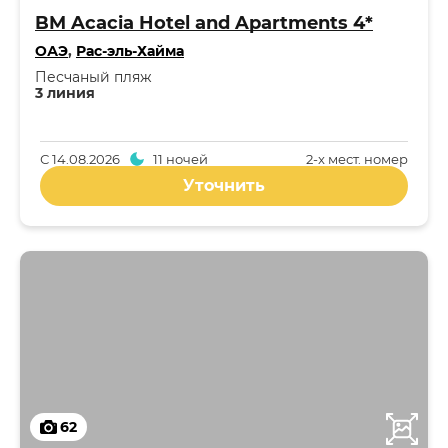
BM Acacia Hotel and Apartments 4*
ОАЭ
,
Рас-эль-Хайма
Песчаный пляж
3 линия
С
14.08.2026
11 ночей
2-x мест. номер
Уточнить
62