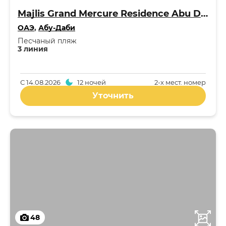
Majlis Grand Mercure Residence Abu Dhabi 5*
ОАЭ
,
Абу-Даби
Песчаный пляж
3 линия
С
14.08.2026
12 ночей
2-x мест. номер
Уточнить
48