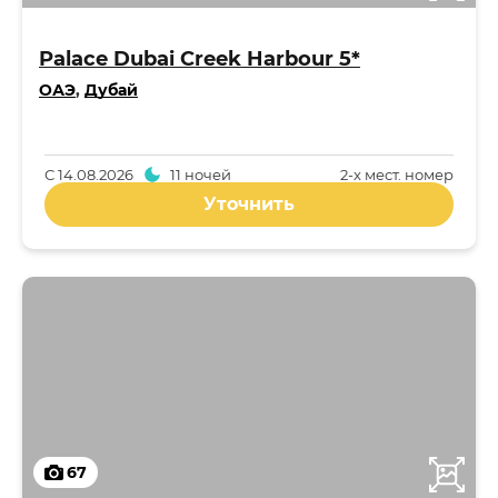
Palace Dubai Creek Harbour 5*
ОАЭ
,
Дубай
С
14.08.2026
11 ночей
2-x мест. номер
Уточнить
67