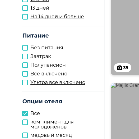
13 дней
На 14 дней и больше
Питание
Без питания
Завтрак
Полупансион
35
Все включено
Ультра все включено
Опции отеля
Все
комплимент для
молодоженов
медовый месяц