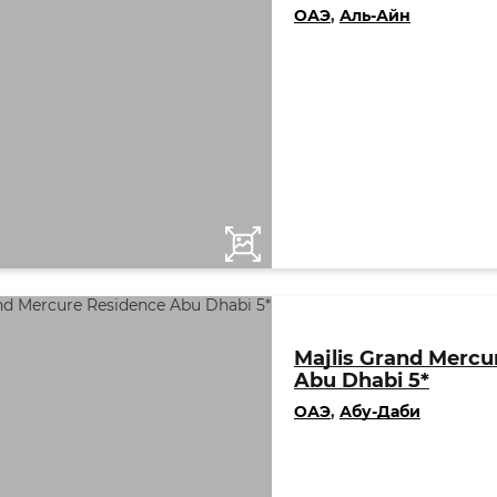
ОАЭ
,
Аль-Айн
Majlis Grand Mercu
Abu Dhabi 5*
ОАЭ
,
Абу-Даби