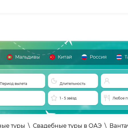
Мальдивы
Китай
Россия
Т
Период вылета
Длительность
1 - 5 звёзд
Любое п
ные туры
\
Свадебные туры в ОАЭ
\
Ванта