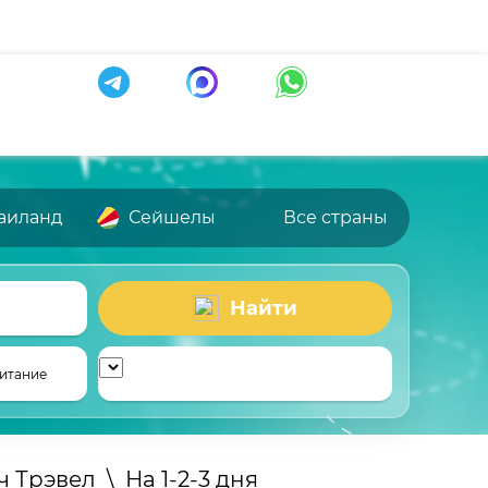
аиланд
Сейшелы
Все страны
Найти
итание
ч Трэвел
\
На 1-2-3 дня