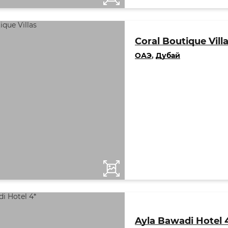
Coral Boutique Vill
ОАЭ
,
Дубай
Ayla Bawadi Hotel 