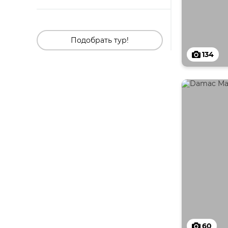
Подобрать тур!
134
60