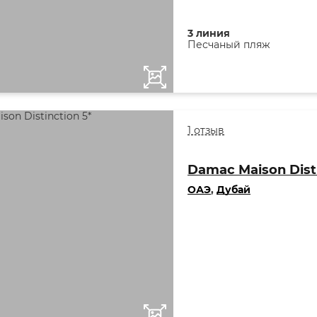
3 линия
Песчаный пляж
1 отзыв
Damac Maison Disti
ОАЭ
,
Дубай