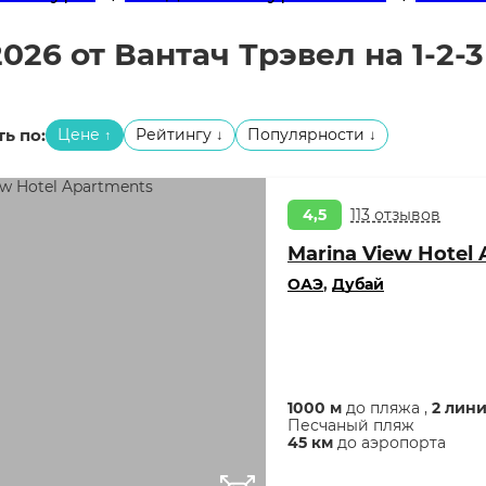
26 от Вантач Трэвел на 1-2-
ь по:
Цене
Рейтингу
Популярности
↑
↓
↓
4,5
113 отзывов
Marina View Hotel
ОАЭ
,
Дубай
1000 м
до пляжа ,
2 лин
Песчаный пляж
45 км
до аэропорта