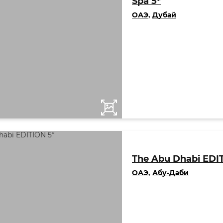
Spa 5*
ОАЭ
,
Дубай
The Abu Dhabi EDI
ОАЭ
,
Абу-Даби