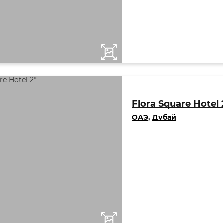
Flora Square Hotel 
ОАЭ
,
Дубай