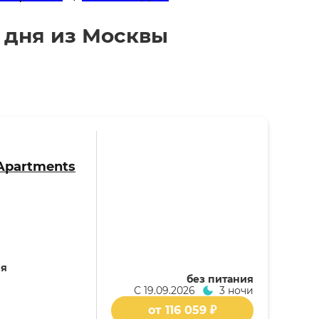
3 дня из Москвы
 Apartments
ия
без питания
С
19.09.2026
3 ночи
от 116 059 ₽