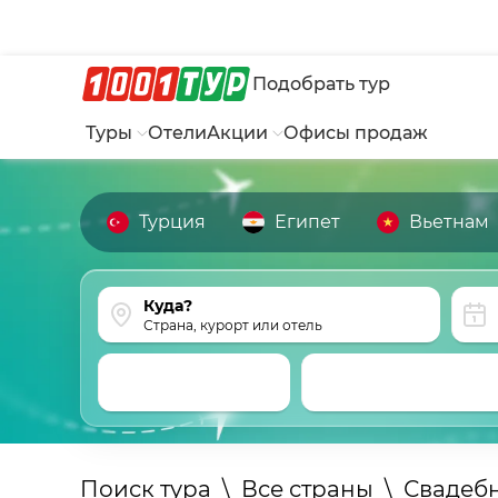
Подобрать тур
Туры
Отели
Акции
Офисы продаж
Турция
Египет
Вьетнам
Страна, курорт или отель
Поиск тура
\
Все страны
\
Свадеб