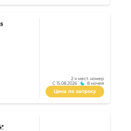
as
2-x мест. номер
С
15.08.2026
8 ночей
Цена по запросу
4*