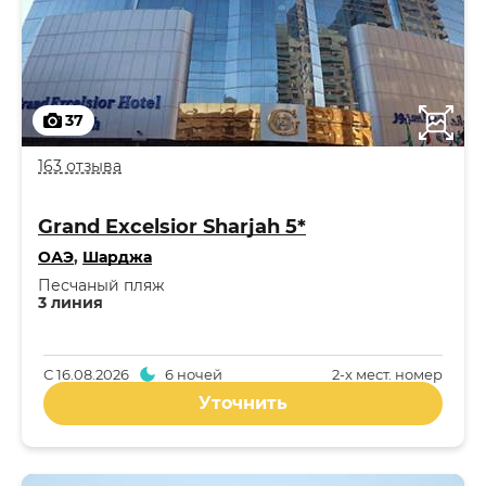
37
163 отзыва
Grand Excelsior Sharjah 5*
ОАЭ
,
Шарджа
Песчаный пляж
3 линия
С
16.08.2026
6 ночей
2-x мест. номер
Уточнить