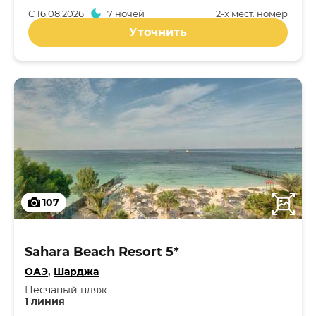
С
16.08.2026
7 ночей
2-x мест. номер
Уточнить
107
Sahara Beach Resort 5*
ОАЭ
,
Шарджа
Песчаный пляж
1 линия