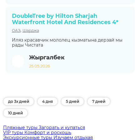
DoubleTree by Hilton Sharjah
Waterfront Hotel And Residences 4*
,
ОАЭ
Шарджа
Иляз красавчик мололец кызматына дерзай мы
рады Чистата
Жыргалбек
25.05.2026
до 3х дней
4 дня
5 дней
7 дней
10 дней
Пляжные туры
Загорать и купаться
VIP туры
Комфорт и роскошь
Экскурсионные туры
Изучаем отдыхая