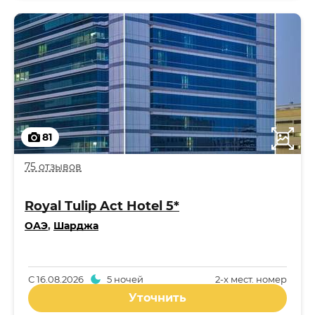
81
75 отзывов
Royal Tulip Act Hotel 5*
ОАЭ
,
Шарджа
С
16.08.2026
5 ночей
2-x мест. номер
Уточнить