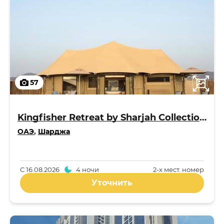
57
Kingfisher Retreat by Sharjah Collection 5*
ОАЭ
,
Шарджа
С
16.08.2026
4 ночи
2-x мест. номер
Уточнить