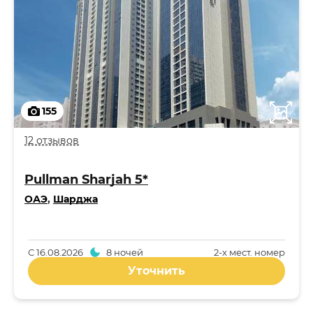
155
12 отзывов
Pullman Sharjah 5*
ОАЭ
,
Шарджа
С
16.08.2026
8 ночей
2-x мест. номер
Уточнить