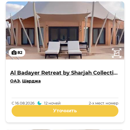
82
Al Badayer Retreat by Sharjah Collection 5*
ОАЭ
,
Шарджа
С
16.08.2026
12 ночей
2-x мест. номер
Уточнить