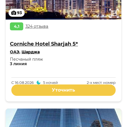
93
4,1
324 отзыва
Corniche Hotel Sharjah 5*
ОАЭ
,
Шарджа
Песчаный пляж
3 линия
С
16.08.2026
5 ночей
2-x мест. номер
Уточнить