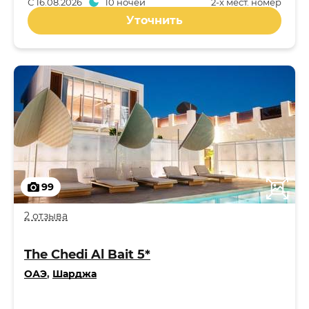
С
16.08.2026
10 ночей
2-x мест. номер
Уточнить
99
2 отзыва
The Chedi Al Bait 5*
ОАЭ
,
Шарджа