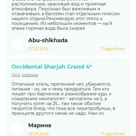
расположение, красивый вид и приятная
атмосфера. Персонал был вежливым и
отзывчивым, а бассейн стал отдельным плюсом
нашего отдыха.Рекомендую этот отель к
посещению. Из небольших моментов — на 9
этаже горячая вода была скорее
Abu-shikhada
27.05.2026
Подробнее
Occidental Sharjah Grand 4*
,
ОАЭ
Шарджа
Отличный отель, претензий нет, убираются,
питание - ок, не к чему придраться. Тем кто
пишет про барменов и разнообразие еды, к
сожалению менталитет - заплатили на 5, а
получить хотят на 25... там такое обилие
творится блюд, что пока все перепробуешь, в
принципе другого меню не надо. Нам оч
Марина
26.05.2026
Подробнее