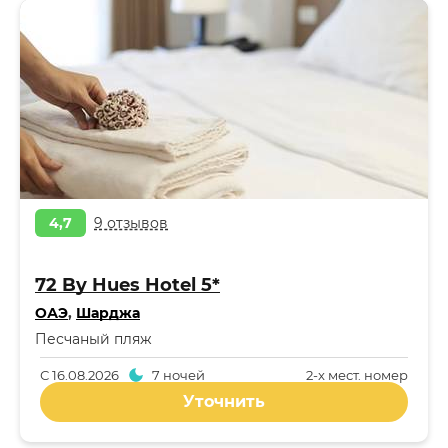
4,7
9 отзывов
72 By Hues Hotel 5*
ОАЭ
,
Шарджа
Песчаный пляж
С
16.08.2026
7 ночей
2-x мест. номер
Уточнить