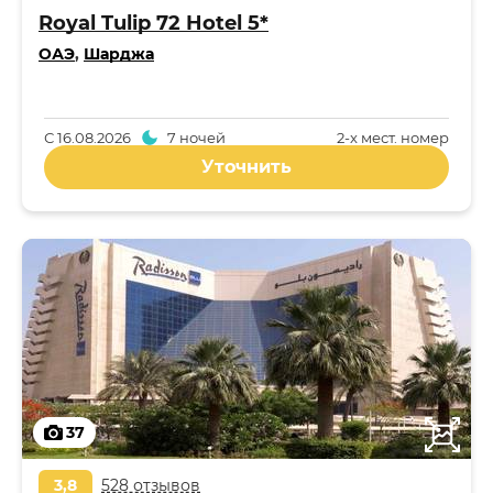
Royal Tulip 72 Hotel 5*
ОАЭ
,
Шарджа
С
16.08.2026
7 ночей
2-x мест. номер
Уточнить
37
3,8
528 отзывов