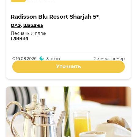
Radisson Blu Resort Sharjah 5*
ОАЭ
,
Шарджа
Песчаный пляж
1 линия
С
16.08.2026
3 ночи
2-x мест. номер
Уточнить