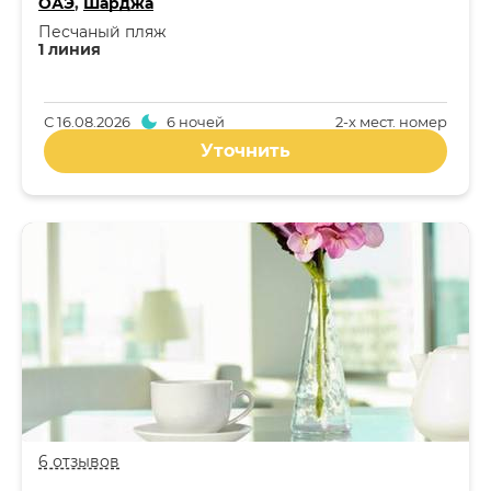
ОАЭ
,
Шарджа
Песчаный пляж
1 линия
С
16.08.2026
6 ночей
2-x мест. номер
Уточнить
6 отзывов