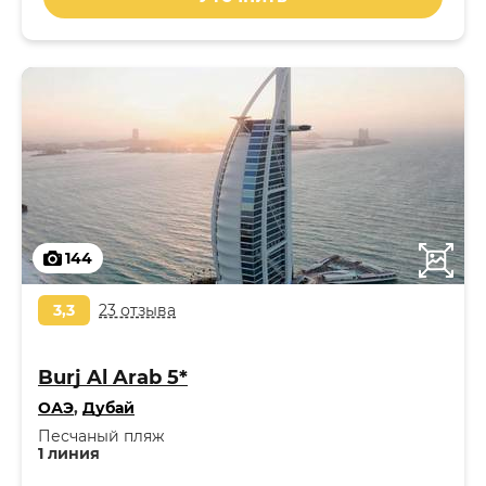
144
3,3
23 отзыва
Burj Al Arab 5*
ОАЭ
,
Дубай
Песчаный пляж
1 линия