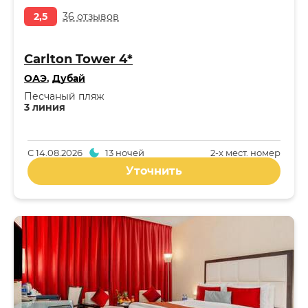
2,5
36 отзывов
Carlton Tower 4*
ОАЭ
,
Дубай
Песчаный пляж
3 линия
С
14.08.2026
13 ночей
2-x мест. номер
Уточнить