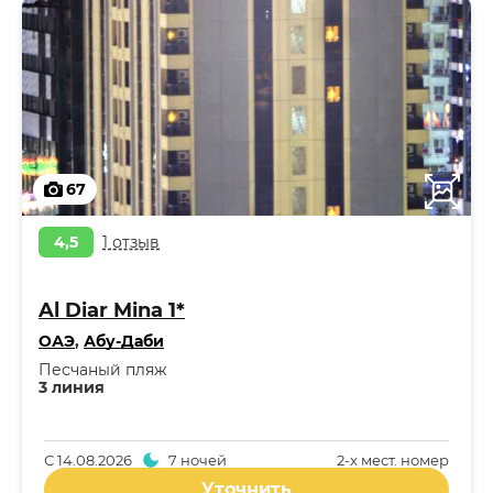
67
4,5
1 отзыв
Al Diar Mina 1*
ОАЭ
,
Абу-Даби
Песчаный пляж
3 линия
С
14.08.2026
7 ночей
2-x мест. номер
Уточнить