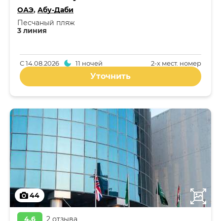
ОАЭ
,
Абу-Даби
Песчаный пляж
3 линия
С
14.08.2026
11 ночей
2-x мест. номер
Уточнить
44
4,6
2 отзыва