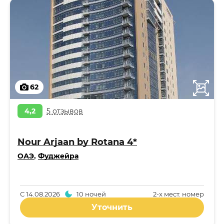
62
4,2
5 отзывов
Nour Arjaan by Rotana 4*
ОАЭ
,
Фуджейра
С
14.08.2026
10 ночей
2-x мест. номер
Уточнить