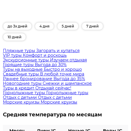
до 3х дней
4 дня
5 дней
7 дней
10 дней
Пляжные туры
Загорать и купаться
VIP туры
Комфорт и роскошь
Экскурсионные туры
Изучаем отдыхая
Горящие туры
Выгода до 30%
Туры на выходные
Быстро и хорошо
Свадебные туры
В любой точке мира
Раннее бронирование
Выгода до 35%
Новогодние туры
Снежки и шампанское
Туры в кредит
Отдыхай сейчас!
Горнолыжные туры
Горнолыжные туры
Отдых с детьми
Отдых с детьми
Морские круизы
Морские круизы
Средняя температура по месяцам
Месяц
Днем °C
Ночью °C
Воды °C