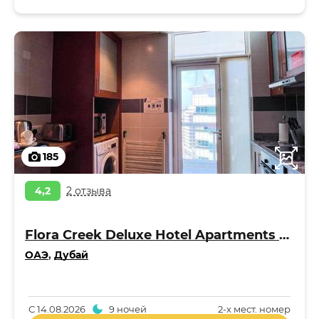
185
4,2
2 отзыва
Flora Creek Deluxe Hotel Apartments Apart 4*
ОАЭ
,
Дубай
С
14.08.2026
9 ночей
2-x мест. номер