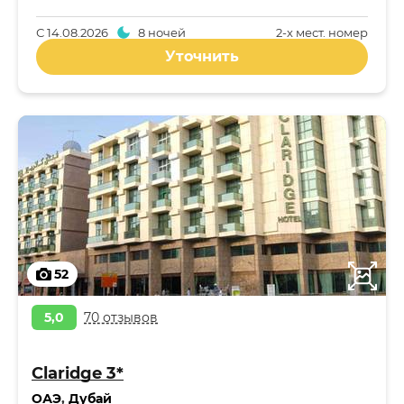
С
14.08.2026
8 ночей
2-x мест. номер
Уточнить
52
5,0
70 отзывов
Claridge 3*
ОАЭ
,
Дубай