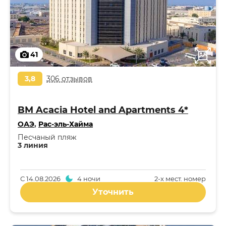
41
3,8
306 отзывов
BM Acacia Hotel and Apartments 4*
ОАЭ
,
Рас-эль-Хайма
Песчаный пляж
3 линия
С
14.08.2026
4 ночи
2-x мест. номер
Уточнить