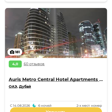
181
4,0
60 отзывов
Auris Metro Central Hotel Apartments 4*
ОАЭ
,
Дубай
С
14.08.2026
6 ночей
2-x мест. номер