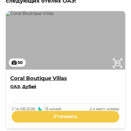
следующих отелях ОАЭ:
50
Coral Boutique Villas
ОАЭ
,
Дубай
С
14.08.2026
13 ночей
2-x мест. номер
Уточнить