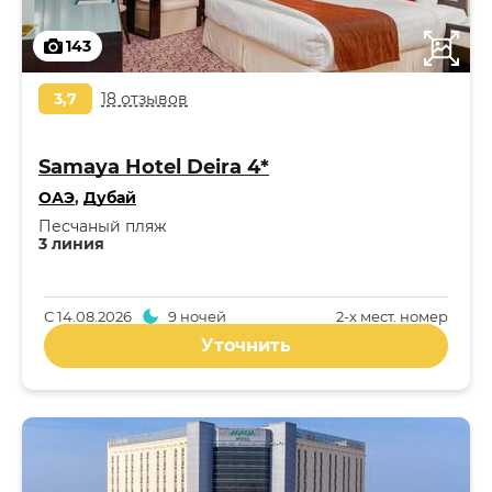
143
3,7
18 отзывов
Samaya Hotel Deira 4*
ОАЭ
,
Дубай
Песчаный пляж
3 линия
С
14.08.2026
9 ночей
2-x мест. номер
Уточнить