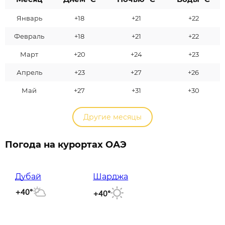
Январь
+18
+21
+22
Февраль
+18
+21
+22
Март
+20
+24
+23
Апрель
+23
+27
+26
Май
+27
+31
+30
Другие месяцы
Погода на курортах ОАЭ
Дубай
Шарджа
+40°
+40°