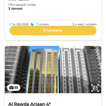
Песчаный пляж
3 линия
С
14.08.2026
7 ночей
2-x мест. номер
Уточнить
55
Al Rawda Arjaan 4*