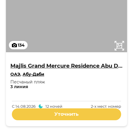
134
Majlis Grand Mercure Residence Abu Dhabi 5*
ОАЭ
,
Абу-Даби
Песчаный пляж
3 линия
С
14.08.2026
12 ночей
2-x мест. номер
Уточнить