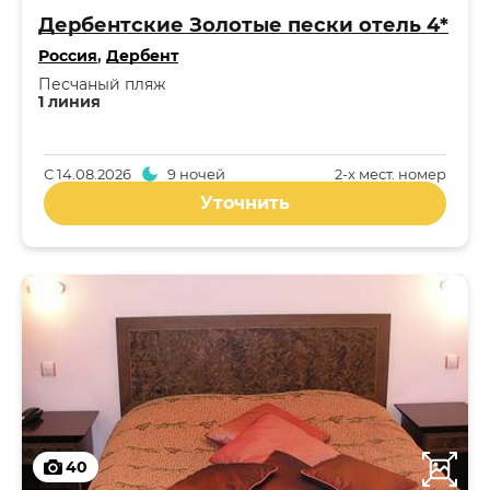
Дербентские Золотые пески отель 4*
Россия
,
Дербент
Песчаный пляж
1 линия
С
14.08.2026
9 ночей
2-x мест. номер
Уточнить
40