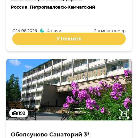
Россия
,
Петропавловск-Камчатский
С
14.08.2026
4 ночи
2-x мест. номер
Уточнить
192
Оболсуново Санаторий 3*