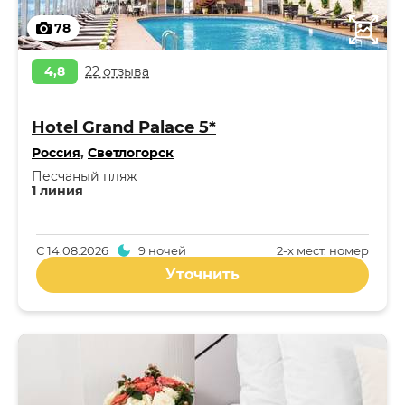
78
4,8
22 отзыва
Hotel Grand Palace 5*
Россия
,
Светлогорск
Песчаный пляж
1 линия
С
14.08.2026
9 ночей
2-x мест. номер
Уточнить