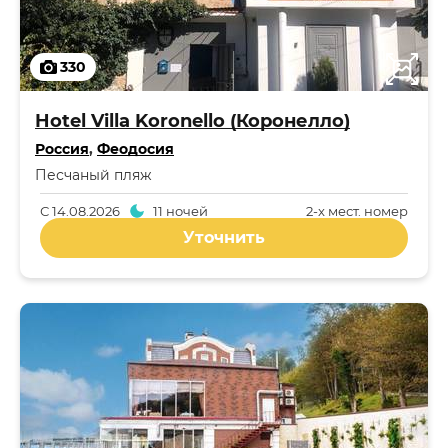
330
Hotel Villa Koronello (Коронелло)
Россия
,
Феодосия
Песчаный пляж
С
14.08.2026
11 ночей
2-x мест. номер
Уточнить