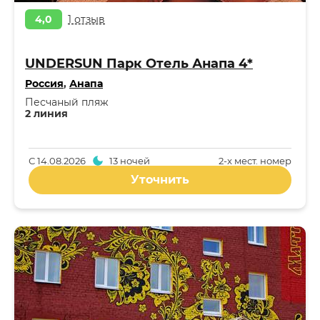
4,0
1 отзыв
UNDERSUN Парк Отель Анапа 4*
Россия
,
Анапа
Песчаный пляж
2 линия
С
14.08.2026
13 ночей
2-x мест. номер
Уточнить