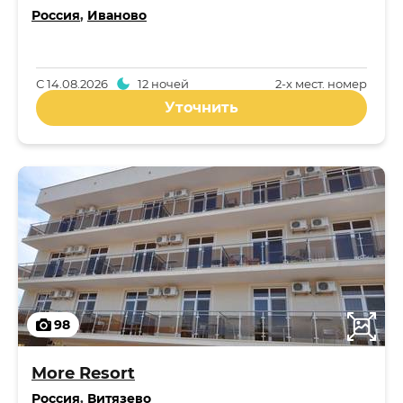
Россия
,
Иваново
С
14.08.2026
12 ночей
2-x мест. номер
Уточнить
98
More Resort
Россия
,
Витязево