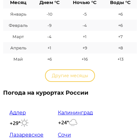
Месяц
Днем °C
Ночью °C
Воды °C
Январь
-10
-5
+6
Февраль
-9
-4
+6
Март
-4
+1
+7
Апрель
+1
+9
+8
Май
+6
+16
+13
Другие месяцы
Погода на курортах России
Адлер
Калининград
+24°
+29°
Лазаревское
Сочи