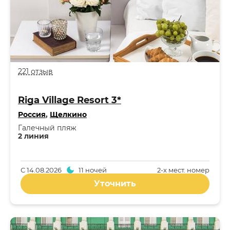
221 отзыв
Riga Village Resort 3*
Россия
,
Щелкино
Галечный пляж
2 линия
С
14.08.2026
11 ночей
2-x мест. номер
Уточнить