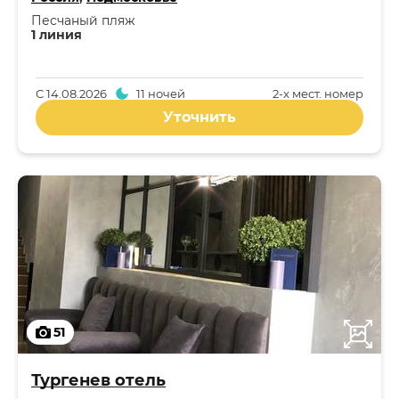
Песчаный пляж
1 линия
С
14.08.2026
11 ночей
2-x мест. номер
Уточнить
51
Тургенев отель