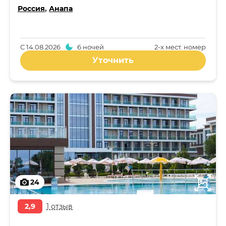
Россия
,
Анапа
С
14.08.2026
6 ночей
2-x мест. номер
Уточнить
24
2,9
1 отзыв