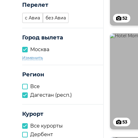
Перелет
c Авиа
без Авиа
52
Город вылета
Москва
Изменить
Регион
Все
Дагестан (респ.)
Курорт
53
Все курорты
Дербент