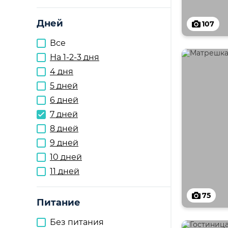
Дней
107
Все
На 1-2-3 дня
4 дня
5 дней
6 дней
7 дней
8 дней
9 дней
10 дней
11 дней
75
Питание
Без питания