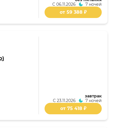
С
06.11.2026
7 ночей
от 59 388 ₽
о)
завтрак
С
23.11.2026
7 ночей
от 75 418 ₽