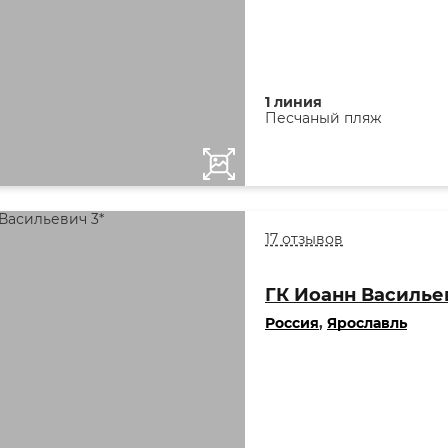
1 линия
Песчаный пляж
17 отзывов
ГК Иоанн Василье
Россия
,
Ярославль