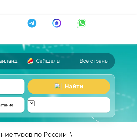
аиланд
Сейшелы
Все страны
Найти
итание
ние туров по России
\