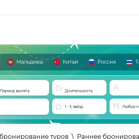
Мальдивы
Китай
Россия
Т
Период вылета
Длительность
1 - 5 звёзд
Любое п
 бронирование туров
\
Раннее бронирова