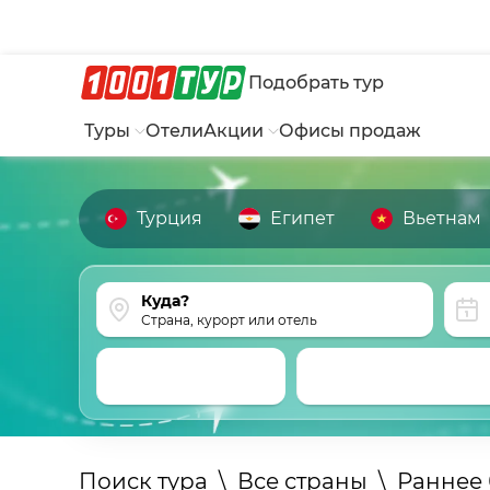
Подобрать тур
Туры
Отели
Акции
Офисы продаж
Турция
Египет
Вьетнам
Страна, курорт или отель
Поиск тура
\
Все страны
\
Раннее