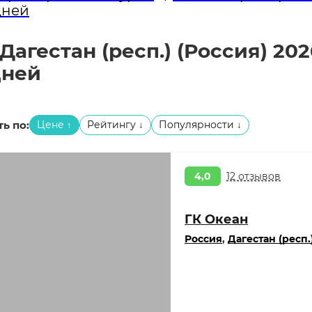
дней
агестан (респ.) (Россия) 202
дней
ь по:
Цене
Рейтингу
Популярности
↑
↓
↓
4,0
12 отзывов
ГК Океан
Россия
,
Дагестан (респ.