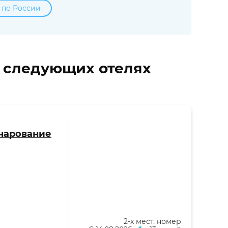
 по России
в следующих отелях
(Очарование
2-x мест. номер