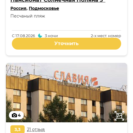
Пансионат Солнечная Поляна 3*
Россия
,
Подмосковье
Песчаный пляж
С
17.08.2026
3 ночи
2-x мест. номер
Уточнить
4
3,3
21 отзыв