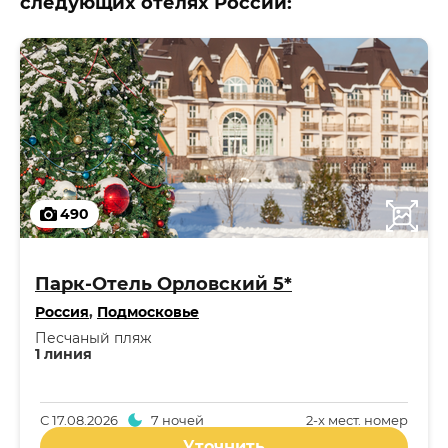
следующих отелях России:
490
Парк-Отель Орловский 5*
Россия
,
Подмосковье
Песчаный пляж
1 линия
С
17.08.2026
7 ночей
2-x мест. номер
Уточнить