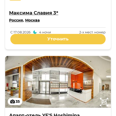
Максима Славия 3*
Россия
,
Москва
С
17.08.2026
4 ночи
2-x мест. номер
Уточнить
35
Апарт-отель YE'S Hoshimina