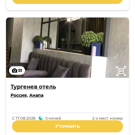
51
Тургенев отель
Россия
,
Анапа
С
17.08.2026
5 ночей
2-x мест. номер
Уточнить