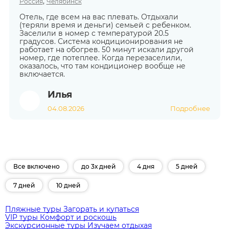
,
Россия
Челябинск
Отель, где всем на вас плевать. Отдыхали
(теряли время и деньги) семьей с ребенком.
Заселили в номер с температурой 20.5
градусов. Система кондиционирования не
работает на обогрев. 50 минут искали другой
номер, где потеплее. Когда перезаселили,
оказалось, что там кондиционер вообще не
включается.
Илья
04.08.2026
Подробнее
Все включено
до 3х дней
4 дня
5 дней
7 дней
10 дней
Пляжные туры
Загорать и купаться
VIP туры
Комфорт и роскошь
Экскурсионные туры
Изучаем отдыхая