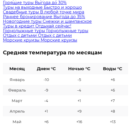
Горящие туры
Выгода до 30%
Туры на выходные
Быстро и хорошо
Свадебные туры
В любой точке мира
Раннее бронирование
Выгода до 35%
Новогодние туры
Снежки и шампанское
Туры в кредит
Отдыхай сейчас!
Горнолыжные туры
Горнолыжные туры
Отдых с детьми
Отдых с детьми
Морские круизы
Морские круизы
Средняя температура по месяцам
Месяц
Днем °C
Ночью °C
Воды °C
Январь
-10
-5
+6
Февраль
-9
-4
+6
Март
-4
+1
+7
Апрель
+1
+9
+8
Май
+6
+16
+13