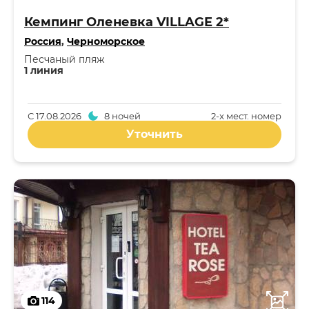
Кемпинг Оленевка VILLAGE 2*
Россия
,
Черноморское
Песчаный пляж
1 линия
С
17.08.2026
8 ночей
2-x мест. номер
Уточнить
114