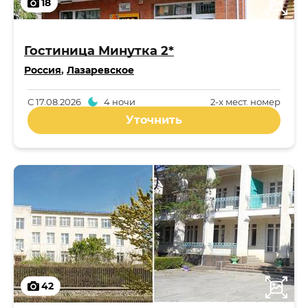
18
Гостиница Минутка 2*
Россия
,
Лазаревское
С
17.08.2026
4 ночи
2-x мест. номер
Уточнить
42