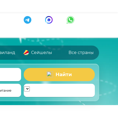
аиланд
Сейшелы
Все страны
Найти
итание