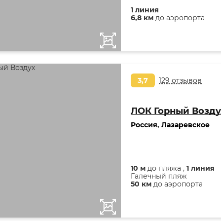
1 линия
6,8 км
до аэропорта
3,7
129 отзывов
ЛОК Горный Возду
Россия
,
Лазаревское
10 м
до пляжа ,
1 линия
Галечный пляж
50 км
до аэропорта