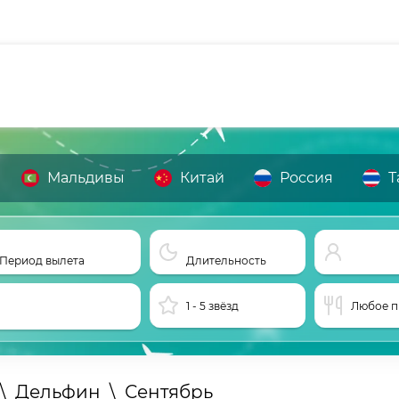
Мальдивы
Китай
Россия
Т
Период вылета
Длительность
1 - 5 звёзд
Любое п
\
Дельфин
\
Сентябрь