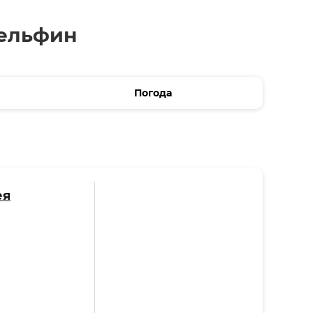
Дельфин
Погода
ея