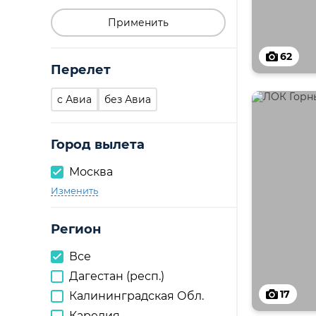
Применить
62
Перелет
c Авиа
без Авиа
Город вылета
Москва
Изменить
Регион
Все
Дагестан (респ.)
17
Калининградская Обл.
Карелия