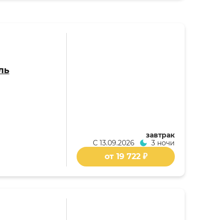
ль
завтрак
С
13.09.2026
3 ночи
от 19 722 ₽