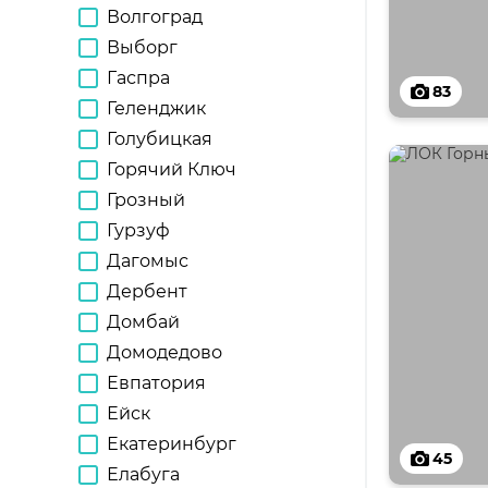
Волгоград
Выборг
Гаспра
83
Геленджик
Голубицкая
Горячий Ключ
Грозный
Гурзуф
Дагомыс
Дербент
Домбай
Домодедово
Евпатория
Ейск
Екатеринбург
45
Елабуга