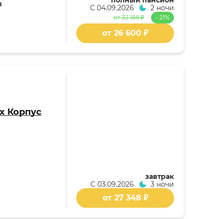
полный пансион
я
С
04.09.2026
2 ночи
от 32 186 ₽
- 21%
от 26 600 ₽
х Корпус
завтрак
С
03.09.2026
3 ночи
от 27 348 ₽