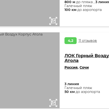
800 м
до пляжа ,
3 лини
Галечный пляж
100 км
до аэропорта
4,2
11 отзывов
ЛОК Горный Возду
Атола
Россия
,
Сочи
3 линия
Галечный пляж
50 км
до аэропорта