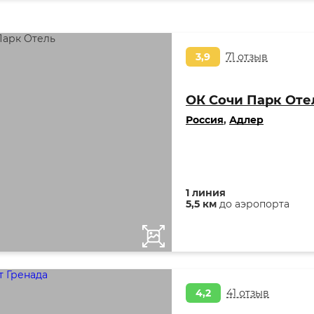
3,9
71 отзыв
ОК Сочи Парк Оте
Россия
,
Адлер
1 линия
5,5 км
до аэропорта
4,2
41 отзыв