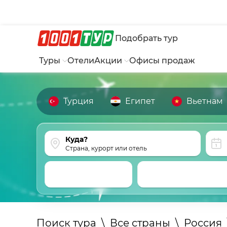
Подобрать тур
Туры
Отели
Акции
Офисы продаж
Турция
Египет
Вьетнам
Страна, курорт или отель
Поиск тура
\
Все страны
\
Россия