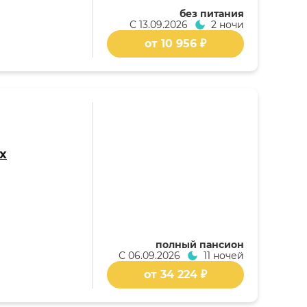
без питания
С
13.09.2026
2 ночи
от 10 956 ₽
х
полный пансион
С
06.09.2026
11 ночей
от 34 224 ₽