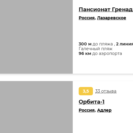
Пансионат Гренад
Россия
,
Лазаревское
300 м
до пляжа ,
2 лини
Галечный пляж
96 км
до аэропорта
3,5
33 отзыва
Орбита-1
Россия
,
Адлер