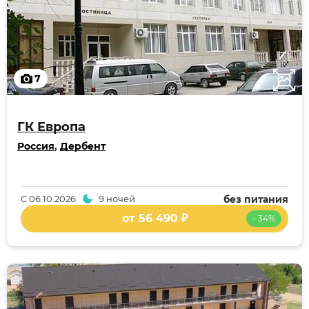
7
ГК Европа
Россия
,
Дербент
С
06.10.2026
9 ночей
без питания
от 56 490 ₽
- 34%