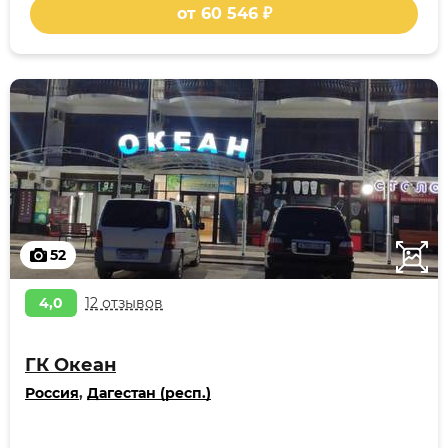
от 60 546 ₽
52
4,0
12 отзывов
ГК Океан
Россия
,
Дагестан (респ.)