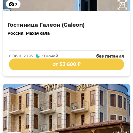
7
Гостиница Галеон (Galeon)
Россия
,
Махачкала
С
06.10.2026
9 ночей
без питания
от 53 600 ₽