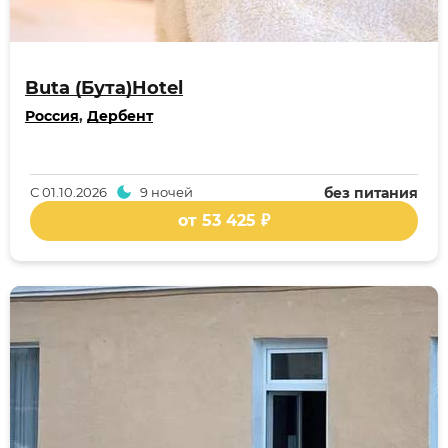
Buta (Бута)Hotel
Россия
,
Дербент
С
01.10.2026
9 ночей
без питания
от 53 425 ₽