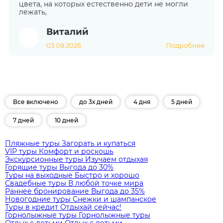
цвета, на которых естественно дети не могли
лежать,
Виталий
03.08.2026
Подробнее
Все включено
до 3х дней
4 дня
5 дней
7 дней
10 дней
Пляжные туры
Загорать и купаться
VIP туры
Комфорт и роскошь
Экскурсионные туры
Изучаем отдыхая
Горящие туры
Выгода до 30%
Туры на выходные
Быстро и хорошо
Свадебные туры
В любой точке мира
Раннее бронирование
Выгода до 35%
Новогодние туры
Снежки и шампанское
Туры в кредит
Отдыхай сейчас!
Горнолыжные туры
Горнолыжные туры
Отдых с детьми
Отдых с детьми