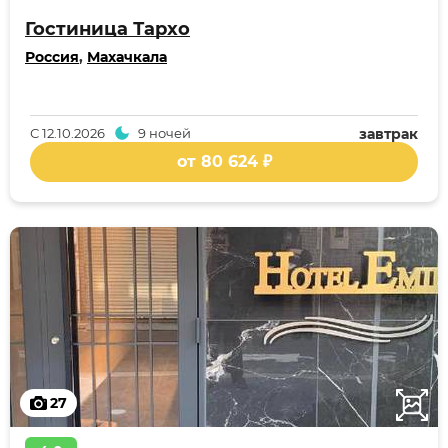
Гостиница Тархо
Россия
,
Махачкала
С
12.10.2026
9 ночей
завтрак
от 80 624 ₽
27