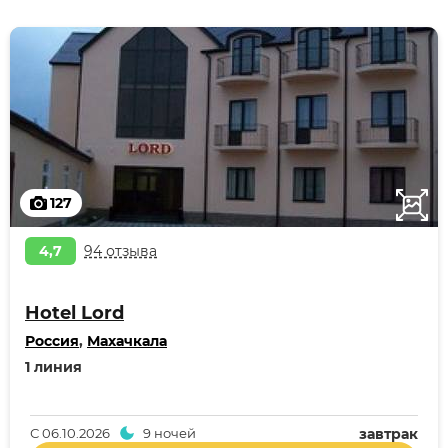
127
4,7
94 отзыва
Hotel Lord
Россия
,
Махачкала
1 линия
С
06.10.2026
9 ночей
завтрак