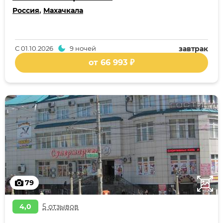
Россия
,
Махачкала
С
01.10.2026
9 ночей
завтрак
от 66 993 ₽
79
4,0
5 отзывов