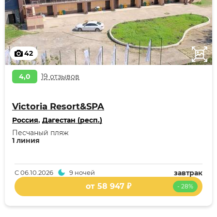
42
4,0
19 отзывов
Victoria Resort&SPA
Россия
,
Дагестан (респ.)
Песчаный пляж
1 линия
С
06.10.2026
9 ночей
завтрак
от 58 947 ₽
- 28%