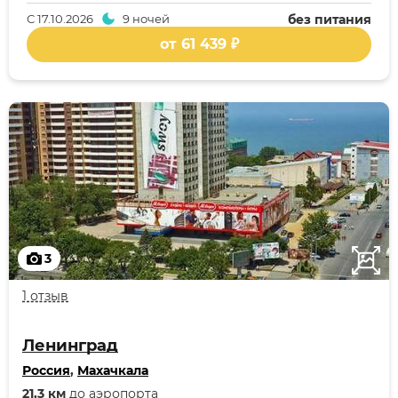
С
17.10.2026
9 ночей
без питания
от 61 439 ₽
3
1 отзыв
Ленинград
Россия
,
Махачкала
21,3 км
до аэропорта