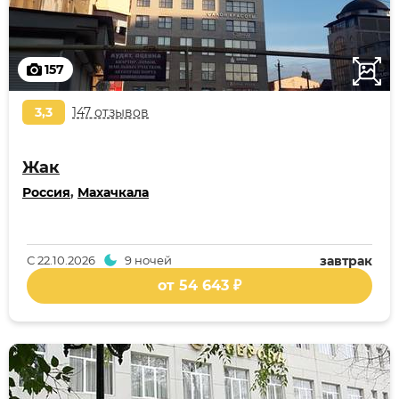
157
3,3
147 отзывов
Жак
Россия
,
Махачкала
С
22.10.2026
9 ночей
завтрак
от 54 643 ₽