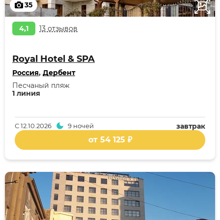
35
4,1
13 отзывов
Royal Hotel & SPA
Россия
,
Дербент
Песчаный пляж
1 линия
С
12.10.2026
9 ночей
завтрак
от 54 125 ₽