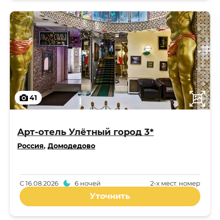
41
Арт-отель Улётный город 3*
Россия
,
Домодедово
С
16.08.2026
6 ночей
2-x мест. номер
Уточнить