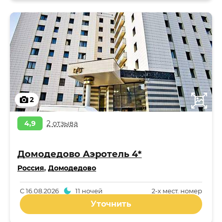
2
4,9
2 отзыва
Домодедово Аэротель 4*
Россия
,
Домодедово
С
16.08.2026
11 ночей
2-x мест. номер
Уточнить