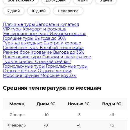
Все включено
до 3х дней
4 дня
5 дней
7 дней
10 дней
Недорогие
Пляжные туры
Загорать и купаться
VIP туры
Комфорт и роскошь
Экскурсионные туры
Изучаем отдыхая
Горящие туры
Выгода до 30%
Туры на выходные
Быстро и хорошо
Свадебные туры
В любой точке мира
Раннее бронирование
Выгода до 35%
Новогодние туры
Снежки и шампанское
Туры в кредит
Отдыхай сейчас!
Горнолыжные туры
Горнолыжные туры
Отдых с детьми
Отдых с детьми
Морские круизы
Морские круизы
Средняя температура по месяцам
Месяц
Днем °C
Ночью °C
Воды °C
Январь
-10
-5
+6
Февраль
-9
-4
+6