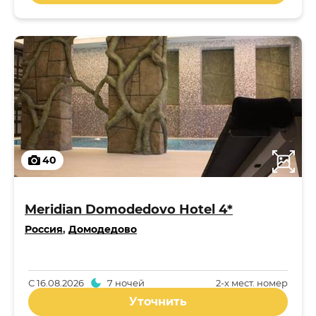
40
Meridian Domodedovo Hotel 4*
Россия
,
Домодедово
С
16.08.2026
7 ночей
2-x мест. номер
Уточнить