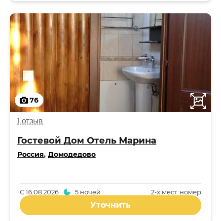
76
1 отзыв
Гостевой Дом Отель Марина
Россия
,
Домодедово
С
16.08.2026
5 ночей
2-x мест. номер
Уточнить