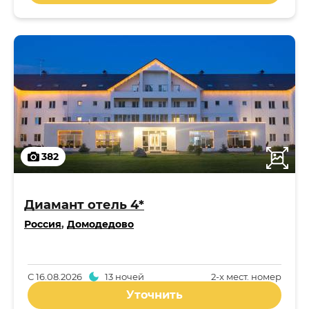
382
Диамант отель 4*
Россия
,
Домодедово
С
16.08.2026
13 ночей
2-x мест. номер
Уточнить