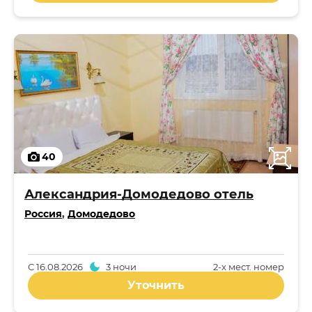
40
Александрия-Домодедово отель
Россия
,
Домодедово
С
16.08.2026
3 ночи
2-x мест. номер
Уточнить