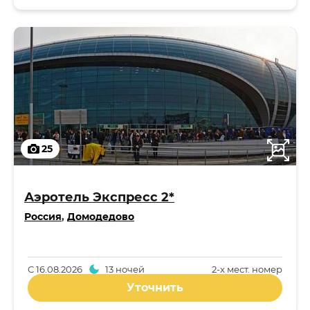
25
Аэротель Экспресс 2*
Россия
,
Домодедово
С
16.08.2026
13 ночей
2-x мест. номер
Уточнить