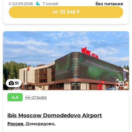
С
02.09.2026
7 ночей
без питания
от 33 346 ₽
51
4,4
44 отзыва
ibis Moscow Domodedovo Airport
Россия
, Домодедово,