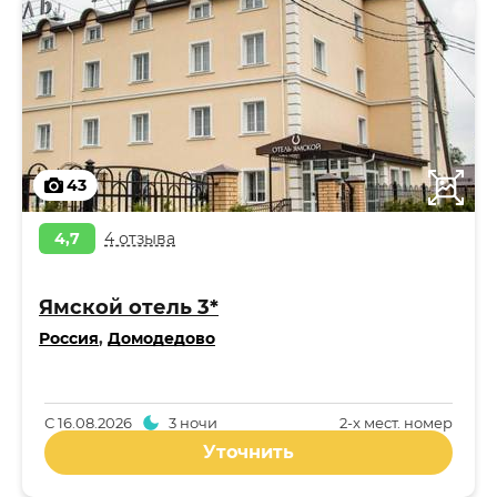
43
4,7
4 отзыва
Ямской отель 3*
Россия
,
Домодедово
С
16.08.2026
3 ночи
2-x мест. номер
Уточнить