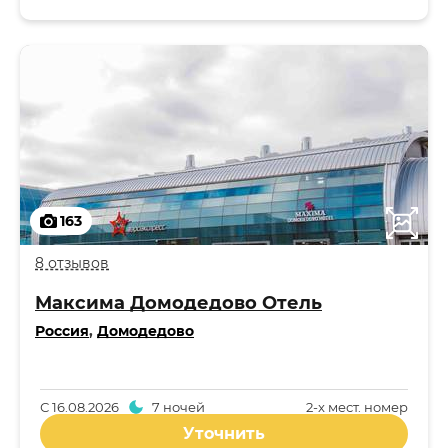
163
8 отзывов
Максима Домодедово Отель
Россия
,
Домодедово
С
16.08.2026
7 ночей
2-x мест. номер
Уточнить