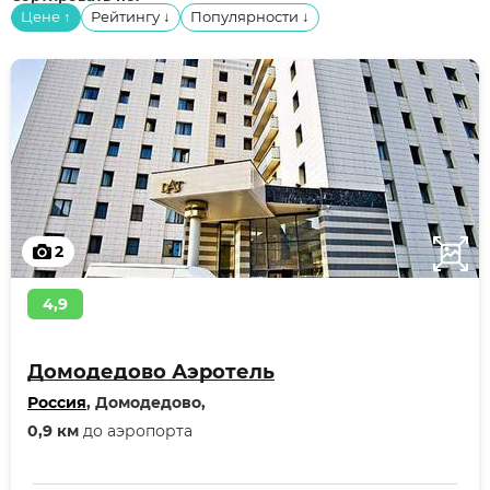
Цене
Рейтингу
Популярности
↑
↓
↓
2
4,9
Домодедово Аэротель
Россия
, Домодедово,
0,9 км
до аэропорта