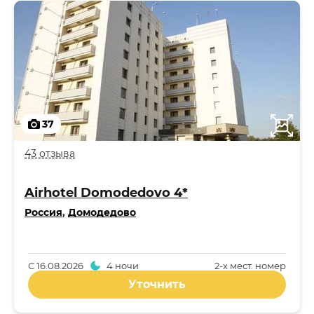
37
43 отзыва
Airhotel Domodedovo 4*
Россия
,
Домодедово
С
16.08.2026
4 ночи
2-x мест. номер
Уточнить