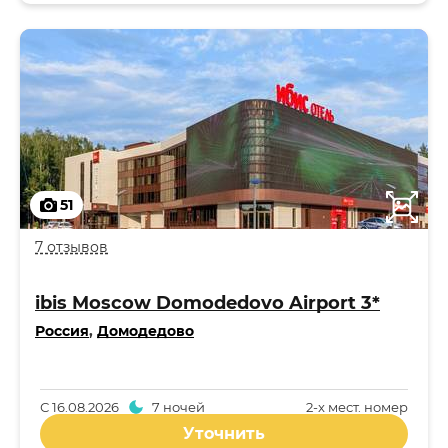
51
7 отзывов
ibis Moscow Domodedovo Airport 3*
Россия
,
Домодедово
С
16.08.2026
7 ночей
2-x мест. номер
Уточнить