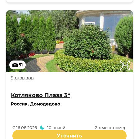
51
9 отзывов
Котляково Плаза 3*
Россия
,
Домодедово
С
16.08.2026
10 ночей
2-x мест. номер
Уточнить