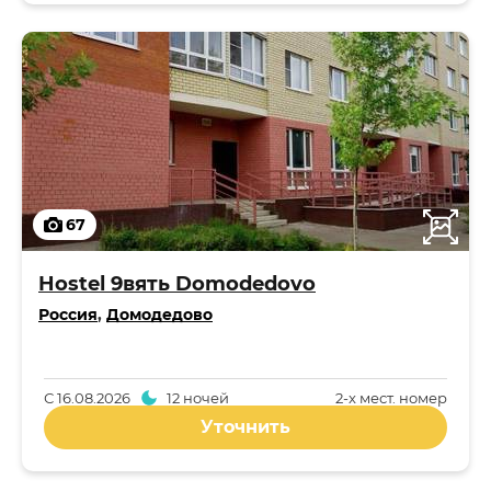
67
Hostel 9вять Domodedovo
Россия
,
Домодедово
С
16.08.2026
12 ночей
2-x мест. номер
Уточнить