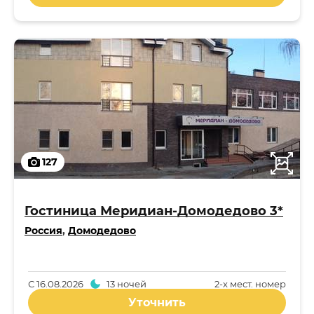
127
Гостиница Меридиан-Домодедово 3*
Россия
,
Домодедово
С
16.08.2026
13 ночей
2-x мест. номер
Уточнить