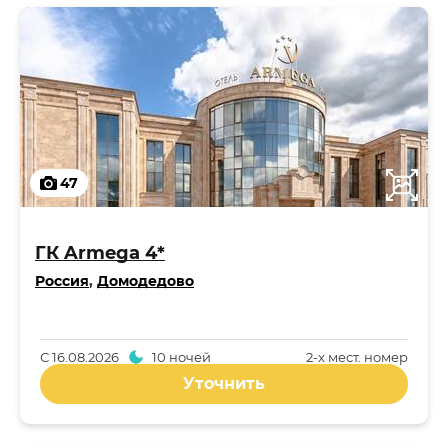
47
ГК Armega 4*
Россия
,
Домодедово
С
16.08.2026
10 ночей
2-x мест. номер
Уточнить