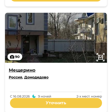
90
Мещерино
Россия
,
Домодедово
С
16.08.2026
9 ночей
2-x мест. номер
Уточнить