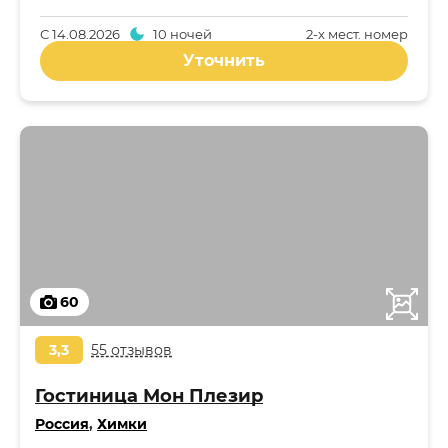
С
14.08.2026
10 ночей
2-x мест. номер
Уточнить
60
3,3
55 отзывов
Гостиница Мон Плезир
Россия
,
Химки