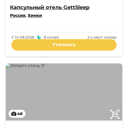
Капсульный отель GettSleep
Россия
,
Химки
С
14.08.2026
8 ночей
2-x мест. номер
Уточнить
46