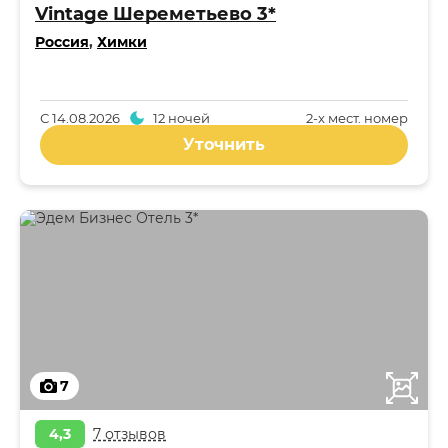
Vintage Шереметьево 3*
Россия
,
Химки
С
14.08.2026
12 ночей
2-x мест. номер
Уточнить
7
4,3
7 отзывов