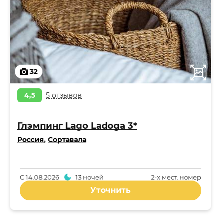
32
4,5
5 отзывов
Глэмпинг Lago Ladoga 3*
Россия
,
Сортавала
С
14.08.2026
13 ночей
2-x мест. номер
Уточнить