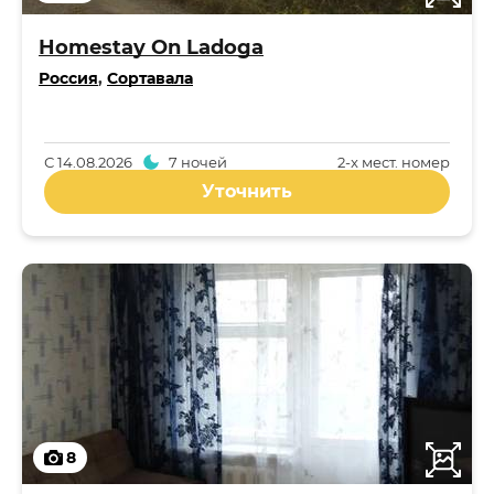
Homestay On Ladoga
Россия
,
Сортавала
С
14.08.2026
7 ночей
2-x мест. номер
Уточнить
8