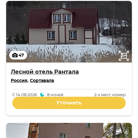
47
Лесной отель Рантала
Россия
,
Сортавала
С
14.08.2026
8 ночей
2-x мест. номер
Уточнить