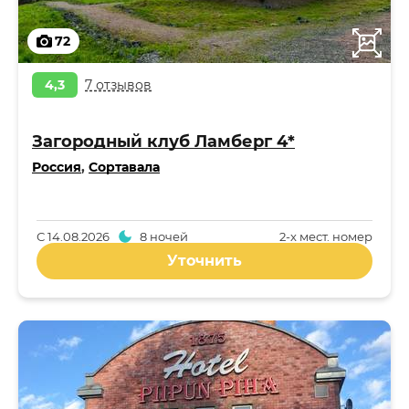
72
4,3
7 отзывов
Загородный клуб Ламберг 4*
Россия
,
Сортавала
С
14.08.2026
8 ночей
2-x мест. номер
Уточнить