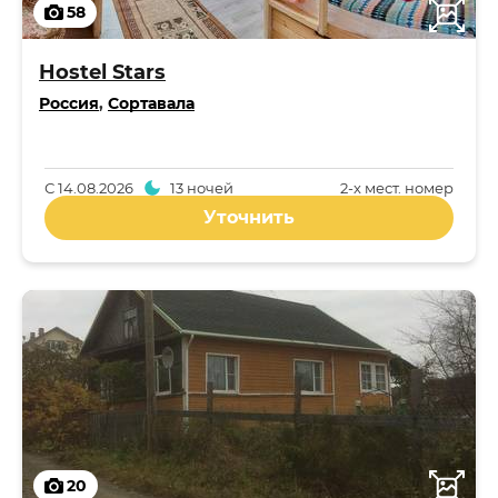
58
Hostel Stars
Россия
,
Сортавала
С
14.08.2026
13 ночей
2-x мест. номер
Уточнить
20