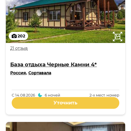
202
21 отзыв
База отдыха Черные Камни 4*
Россия
,
Сортавала
С
14.08.2026
6 ночей
2-x мест. номер
Уточнить