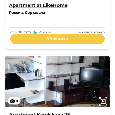
Apartment at LikeHome
Россия
,
Сортавала
С
14.08.2026
4 ночи
2-x мест. номер
Уточнить
11
Apartment Karelskaya 75