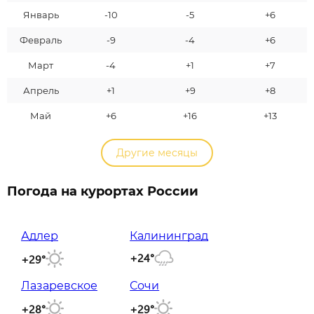
Январь
-10
-5
+6
Февраль
-9
-4
+6
Март
-4
+1
+7
Апрель
+1
+9
+8
Май
+6
+16
+13
Другие месяцы
Погода на курортах России
Адлер
Калининград
+24°
+29°
Лазаревское
Сочи
+28°
+29°