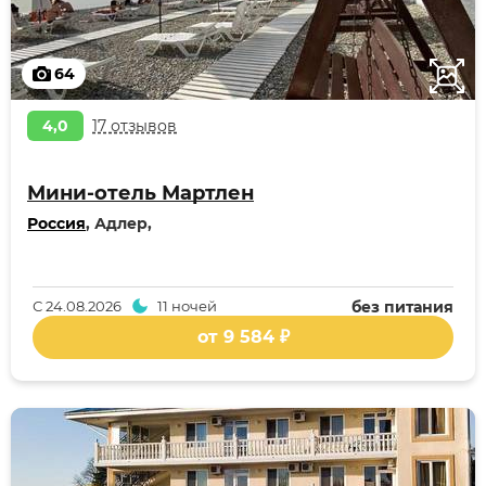
64
4,0
17 отзывов
Мини-отель Мартлен
Россия
, Адлер,
С
24.08.2026
11 ночей
без питания
от 9 584 ₽