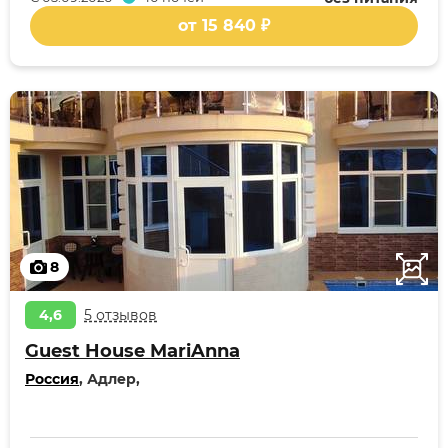
от 15 840 ₽
8
4,6
5 отзывов
Guest House MariAnna
Россия
, Адлер,