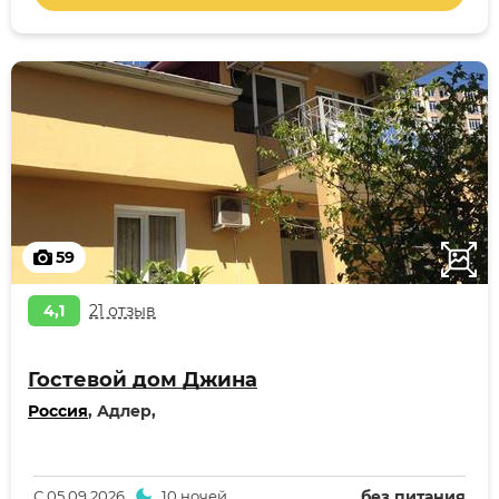
59
4,1
21 отзыв
Гостевой дом Джина
Россия
, Адлер,
С
05.09.2026
10 ночей
без питания