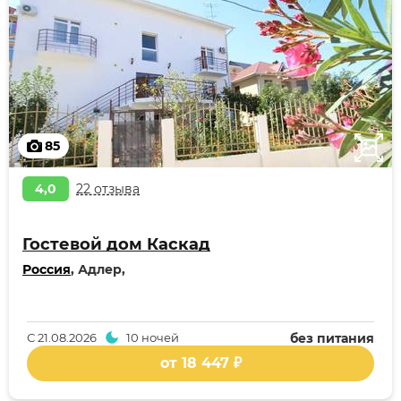
85
4,0
22 отзыва
Гостевой дом Каскад
Россия
, Адлер,
С
21.08.2026
10 ночей
без питания
от 18 447 ₽