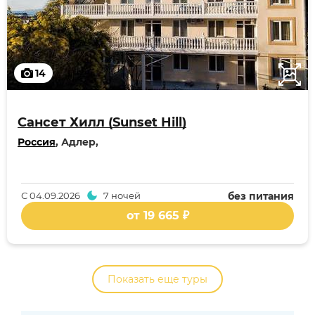
14
Сансет Хилл (Sunset Hill)
Россия
, Адлер,
С
04.09.2026
7 ночей
без питания
от 19 665 ₽
Показать еще туры