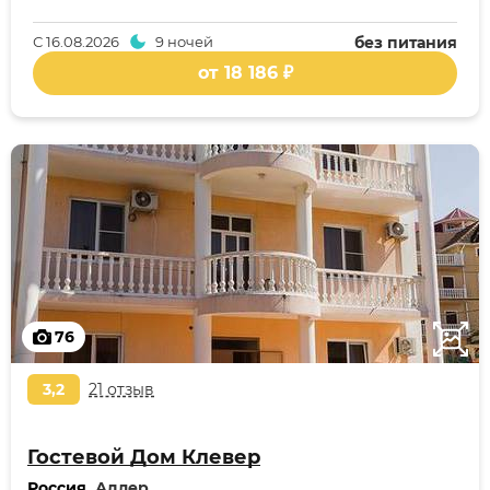
С
16.08.2026
9 ночей
без питания
от 18 186 ₽
76
3,2
21 отзыв
Гостевой Дом Клевер
Россия
, Адлер,