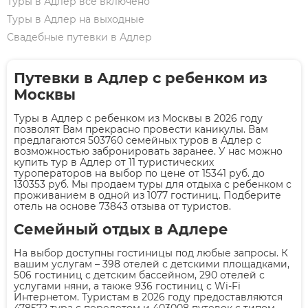
Туры в Адлер все включено
Туры в Адлер на выходные
Свадебные путевки в Адлер
Путевки в Адлер с ребенком из
Москвы
Туры в Адлер с ребенком из Москвы в 2026 году
позволят Вам прекрасно провести каникулы. Вам
предлагаются 503760 семейных туров в Адлер с
возможностью забронировать заранее. У нас можно
купить тур в Адлер от 11 туристических
туроператоров на выбор по цене от 15341 руб. до
130353 руб. Мы продаем туры для отдыха с ребенком с
проживанием в одной из 1077 гостиниц. Подберите
отель на основе 73843 отзыва от туристов.
Семейный отдых в Адлере
На выбор доступны гостиницы под любые запросы. К
вашим услугам – 398 отелей с детскими площадками,
506 гостиниц с детским бассейном, 290 отелей с
услугами няни, а также 936 гостиниц с Wi-Fi
Интернетом. Туристам в 2026 году предоставляются
478572 тура с перелетом и 403008 путевок с типом