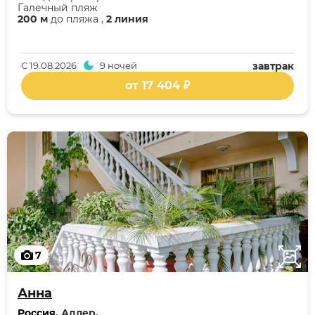
Галечный пляж
200 м
до пляжа ,
2 линия
С
19.08.2026
9 ночей
завтрак
от 17 404 ₽
7
Анна
Россия
, Адлер,