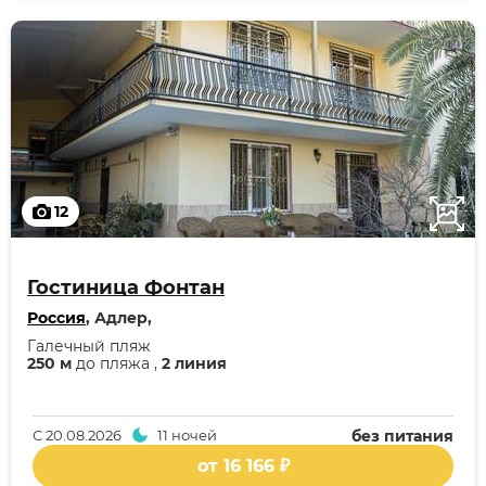
12
Гостиница Фонтан
Россия
, Адлер,
Галечный пляж
250 м
до пляжа ,
2 линия
С
20.08.2026
11 ночей
без питания
от 16 166 ₽