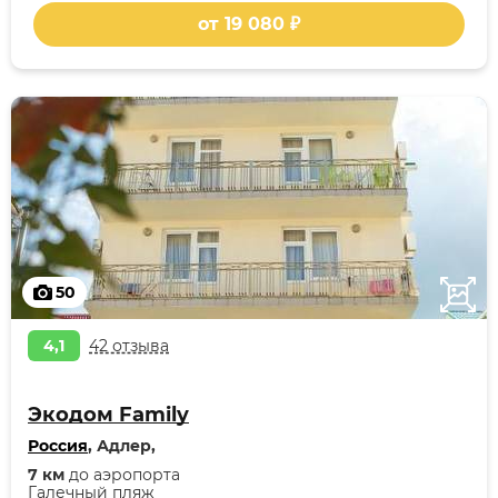
от 19 080 ₽
50
4,1
42 отзыва
Экодом Family
Россия
, Адлер,
7 км
до аэропорта
Галечный пляж