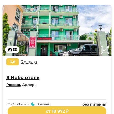
33
3,8
3 отзыва
8 Небо отель
Россия
, Адлер,
С
24.08.2026
9 ночей
без питания
от 18 972 ₽