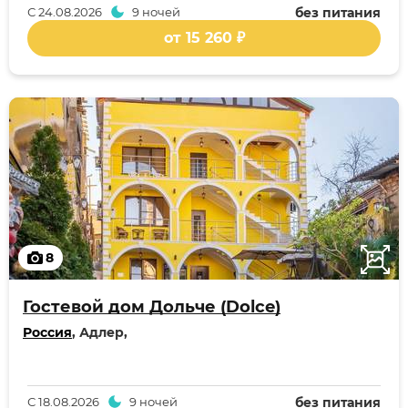
С
24.08.2026
9 ночей
без питания
от 15 260 ₽
8
Гостевой дом Дольче (Dolce)
Россия
, Адлер,
С
18.08.2026
9 ночей
без питания