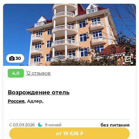
30
4,0
12 отзывов
Возрождение отель
Россия
, Адлер,
С
03.09.2026
9 ночей
без питания
от 19 636 ₽