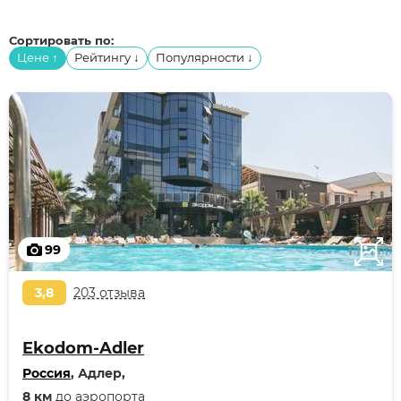
Сортировать по:
Цене
Рейтингу
Популярности
↑
↓
↓
99
3,8
203 отзыва
Ekodom-Adler
Россия
, Адлер,
8 км
до аэропорта