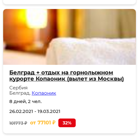
Белград + отдых на горнолыжном
курорте Копаоник (вылет из Москвы)
Сербия
Белград,
Копаоник
8 дней, 2 чел.
26.02.2021
-
19.03.2021
от
77101
₽
32%
101773 ₽