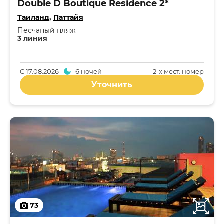
Double D Boutique Residence 2*
Таиланд
,
Паттайя
Песчаный пляж
3 линия
С
17.08.2026
6 ночей
2-x мест. номер
Уточнить
73