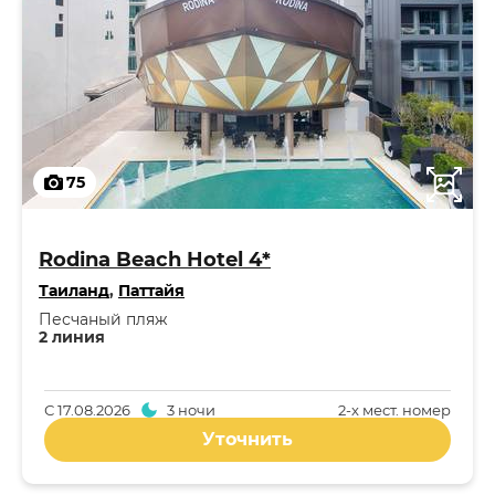
75
Rodina Beach Hotel 4*
Таиланд
,
Паттайя
Песчаный пляж
2 линия
С
17.08.2026
3 ночи
2-x мест. номер
Уточнить