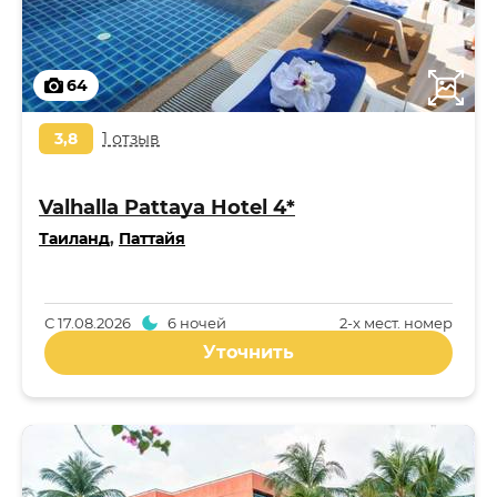
64
3,8
1 отзыв
Valhalla Pattaya Hotel 4*
Таиланд
,
Паттайя
С
17.08.2026
6 ночей
2-x мест. номер
Уточнить