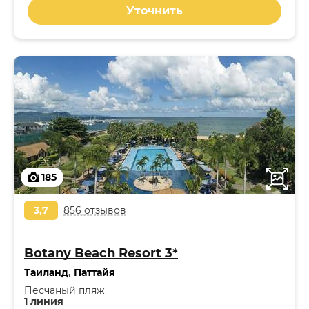
Уточнить
185
3,7
856 отзывов
Botany Beach Resort 3*
Таиланд
,
Паттайя
Песчаный пляж
1 линия