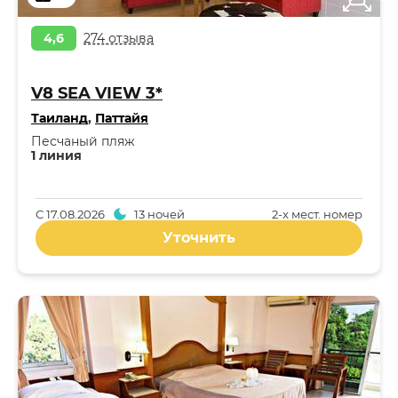
4,6
274 отзыва
V8 SEA VIEW 3*
Таиланд
,
Паттайя
Песчаный пляж
1 линия
С
17.08.2026
13 ночей
2-x мест. номер
Уточнить