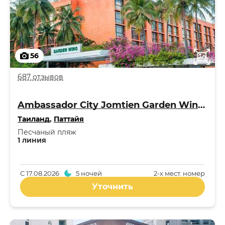
56
687 отзывов
Ambassador City Jomtien Garden Wing 3*
Таиланд
,
Паттайя
Песчаный пляж
1 линия
С
17.08.2026
5 ночей
2-x мест. номер
Уточнить