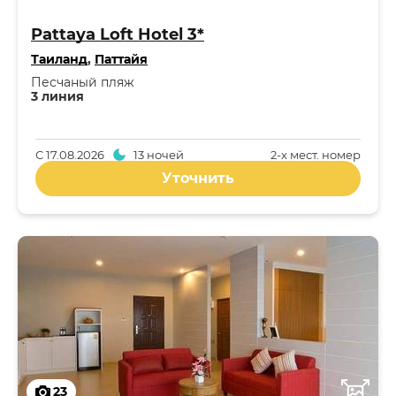
Pattaya Loft Hotel 3*
Таиланд
,
Паттайя
Песчаный пляж
3 линия
С
17.08.2026
13 ночей
2-x мест. номер
Уточнить
23