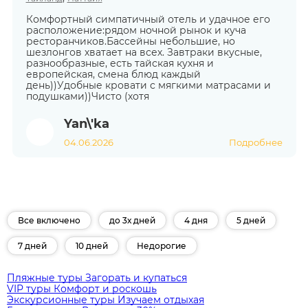
Комфортный симпатичный отель и удачное его
расположение:рядом ночной рынок и куча
ресторанчиков.Бассейны небольшие, но
шезлонгов хватает на всех. Завтраки вкусные,
разнообразные, есть тайская кухня и
европейская, смена блюд каждый
день))Удобные кровати с мягкими матрасами и
подушками))Чисто (хотя
Yan\'ka
04.06.2026
Подробнее
Все включено
до 3х дней
4 дня
5 дней
7 дней
10 дней
Недорогие
Пляжные туры
Загорать и купаться
VIP туры
Комфорт и роскошь
Экскурсионные туры
Изучаем отдыхая