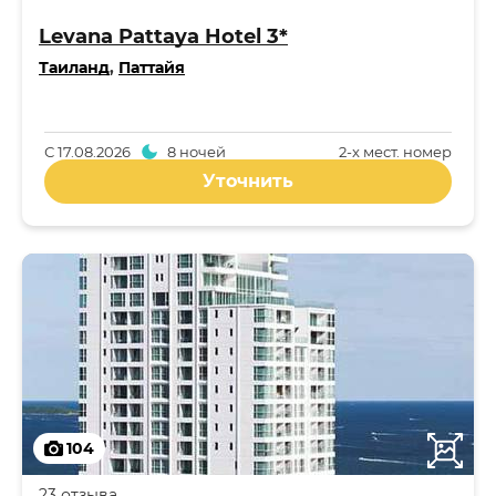
Levana Pattaya Hotel 3*
Таиланд
,
Паттайя
С
17.08.2026
8 ночей
2-x мест. номер
Уточнить
104
23 отзыва