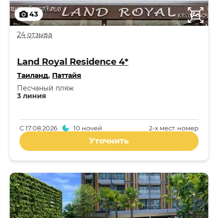
43
24 отзыва
Land Royal Residence 4*
Таиланд
,
Паттайя
Песчаный пляж
3 линия
С
17.08.2026
10 ночей
2-x мест. номер
Уточнить