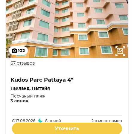
102
67 отзывов
Kudos Parc Pattaya 4*
Таиланд
,
Паттайя
Песчаный пляж
3 линия
С
17.08.2026
8 ночей
2-x мест. номер
Уточнить