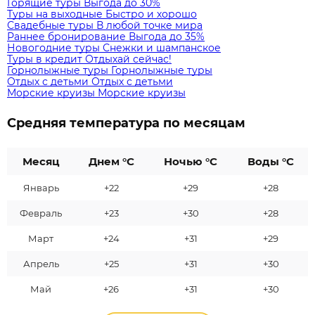
Горящие туры
Выгода до 30%
Туры на выходные
Быстро и хорошо
Свадебные туры
В любой точке мира
Раннее бронирование
Выгода до 35%
Новогодние туры
Снежки и шампанское
Туры в кредит
Отдыхай сейчас!
Горнолыжные туры
Горнолыжные туры
Отдых с детьми
Отдых с детьми
Морские круизы
Морские круизы
Средняя температура по месяцам
Месяц
Днем °C
Ночью °C
Воды °C
Январь
+22
+29
+28
Февраль
+23
+30
+28
Март
+24
+31
+29
Апрель
+25
+31
+30
Май
+26
+31
+30