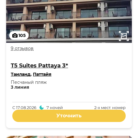
105
9 отзывов
T5 Suites Pattaya 3*
Таиланд
,
Паттайя
Песчаный пляж
3 линия
С
17.08.2026
7 ночей
2-x мест. номер
Уточнить