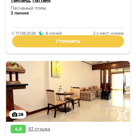
Таиланд
,
Паттайя
Песчаный пляж
3 линия
С
17.08.2026
6 ночей
2-x мест. номер
Уточнить
28
4,5
83 отзыва