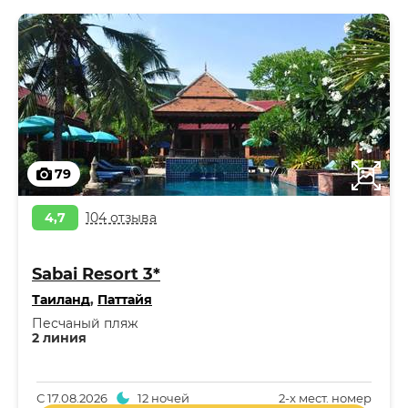
79
4,7
104 отзыва
Sabai Resort 3*
Таиланд
,
Паттайя
Песчаный пляж
2 линия
С
17.08.2026
12 ночей
2-x мест. номер