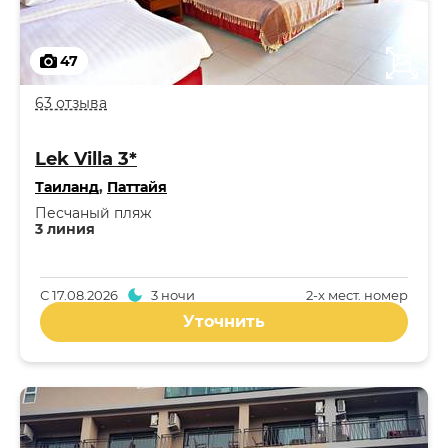
47
63 отзыва
Lek Villa 3*
Таиланд
,
Паттайя
Песчаный пляж
3 линия
С
17.08.2026
3 ночи
2-x мест. номер
Уточнить