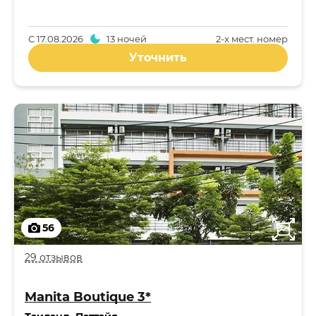
С
17.08.2026
13 ночей
2-x мест. номер
Уточнить
56
29 отзывов
Manita Boutique 3*