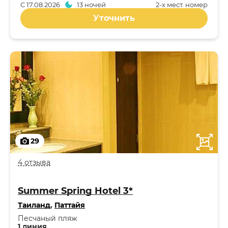
С
17.08.2026
13 ночей
2-x мест. номер
Уточнить
29
4 отзыва
Summer Spring Hotel 3*
Таиланд
,
Паттайя
Песчаный пляж
1 линия