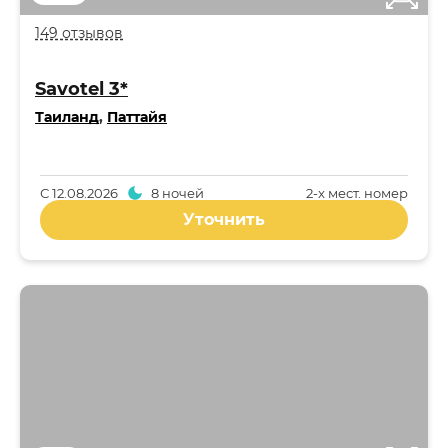
149 отзывов
Savotel 3*
Таиланд
,
Паттайя
С
12.08.2026
8 ночей
2-x мест. номер
Уточнить