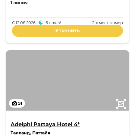
1 линия
С
12.08.2026
6 ночей
2-x мест. номер
Уточнить
51
Adelphi Pattaya Hotel 4*
Таиланд
,
Паттайя