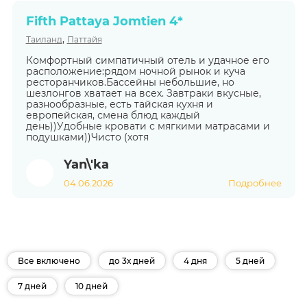
Fifth Pattaya Jomtien 4*
,
Таиланд
Паттайя
Комфортный симпатичный отель и удачное его
расположение:рядом ночной рынок и куча
ресторанчиков.Бассейны небольшие, но
шезлонгов хватает на всех. Завтраки вкусные,
разнообразные, есть тайская кухня и
европейская, смена блюд каждый
день))Удобные кровати с мягкими матрасами и
подушками))Чисто (хотя
Yan\'ka
04.06.2026
Подробнее
Все включено
до 3х дней
4 дня
5 дней
7 дней
10 дней