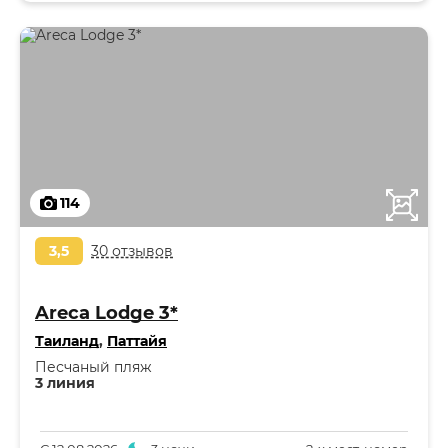
114
3,5
30 отзывов
Areca Lodge 3*
Таиланд
,
Паттайя
Песчаный пляж
3 линия