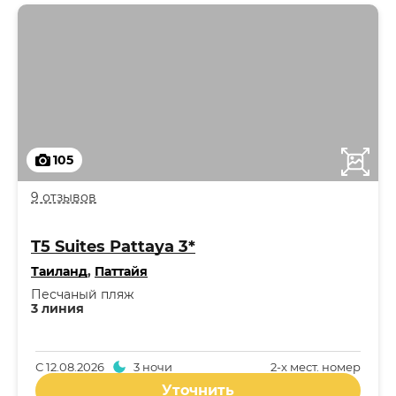
105
9 отзывов
T5 Suites Pattaya 3*
Таиланд
,
Паттайя
Песчаный пляж
3 линия
С
12.08.2026
3 ночи
2-x мест. номер
Уточнить