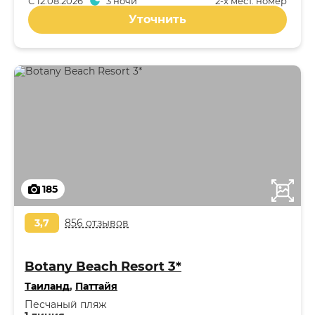
С
12.08.2026
3 ночи
2-x мест. номер
Уточнить
185
3,7
856 отзывов
Botany Beach Resort 3*
Таиланд
,
Паттайя
Песчаный пляж