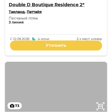
Double D Boutique Residence 2*
Таиланд
,
Паттайя
Песчаный пляж
3 линия
С
12.08.2026
4 ночи
2-x мест. номер
Уточнить
73