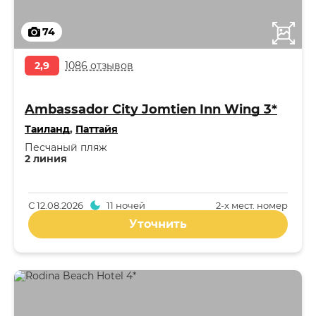
74
2,9
1086 отзывов
Ambassador City Jomtien Inn Wing 3*
Таиланд
,
Паттайя
Песчаный пляж
2 линия
С
12.08.2026
11 ночей
2-x мест. номер
Уточнить