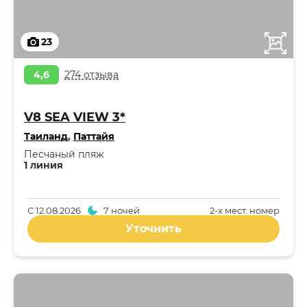
23
4,6
274 отзыва
V8 SEA VIEW 3*
Таиланд
,
Паттайя
Песчаный пляж
1 линия
С
12.08.2026
7 ночей
2-x мест. номер
Уточнить