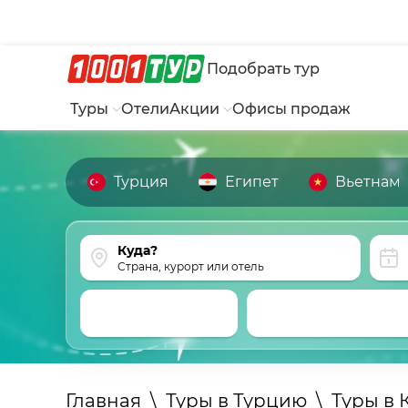
Подобрать тур
Туры
Отели
Акции
Офисы продаж
Турция
Египет
Вьетнам
Страна, курорт или отель
Главная
\
Туры в Турцию
\
Туры в 