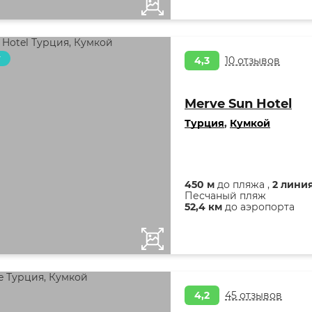
т
4,3
10 отзывов
Merve Sun Hotel
Турция
,
Кумкой
450 м
до пляжа ,
2 лини
Песчаный пляж
52,4 км
до аэропорта
4,2
45 отзывов