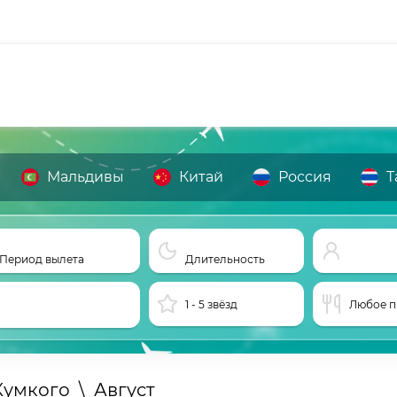
Мальдивы
Китай
Россия
Т
Период вылета
Длительность
1 - 5 звёзд
Любое п
Кумкого
\
Август