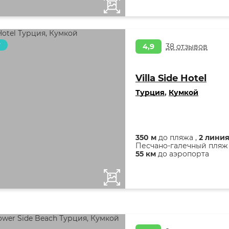
т
4,9
38 отзывов
Villa Side Hotel
Турция
,
Кумкой
350 м
до пляжа ,
2 лини
Песчано-галечный пляж
55 км
до аэропорта