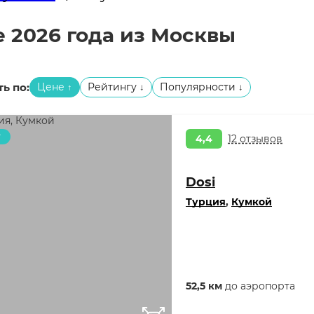
е 2026 года из Москвы
ь по:
Цене
Рейтингу
Популярности
↑
↓
↓
т
4,4
12 отзывов
Dosi
Турция
,
Кумкой
52,5 км
до аэропорта