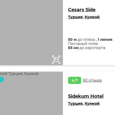
Cesars Side
Турция
,
Кумкой
50 м
до пляжа ,
1 линия
Песчаный пляж
65 км
до аэропорта
т
4,7
82 отзыва
Sidekum Hotel
Турция
,
Кумкой