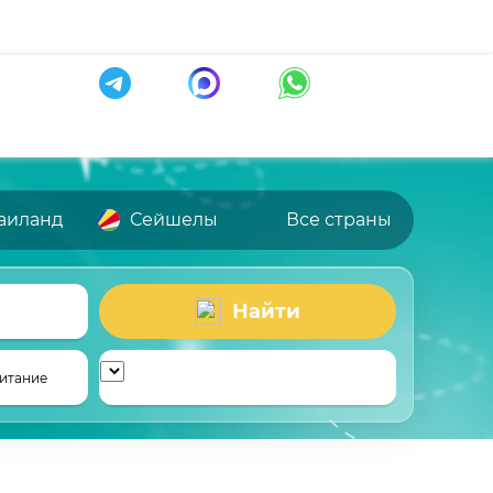
аиланд
Сейшелы
Все страны
Найти
итание