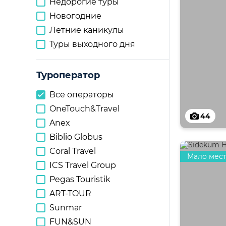
Недорогие туры
Новогодние
Летние каникулы
Туры выходного дня
Туроператор
Все операторы
OneTouch&Travel
44
Anex
Biblio Globus
Coral Travel
Мало мес
ICS Travel Group
Pegas Touristik
ART-TOUR
Sunmar
FUN&SUN