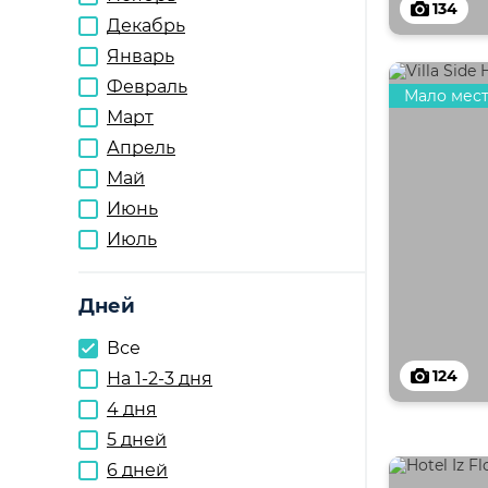
134
Декабрь
Январь
Февраль
Мало мес
Март
Апрель
Май
Июнь
Июль
Дней
Все
124
На 1-2-3 дня
4 дня
5 дней
6 дней