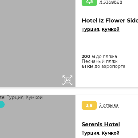
4,5
8 отзывов
Hotel Iz Flower Sid
Турция
,
Кумкой
200 м
до пляжа
Песчаный пляж
61 км
до аэропорта
т
3,8
2 отзыва
Serenis Hotel
Турция
,
Кумкой