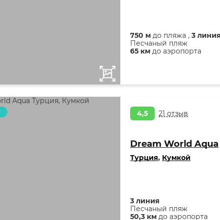
750 м
до пляжа ,
3 лини
Песчаный пляж
65 км
до аэропорта
т
4,5
21 отзыв
Dream World Aqua
Турция
,
Кумкой
3 линия
Песчаный пляж
50,3 км
до аэропорта