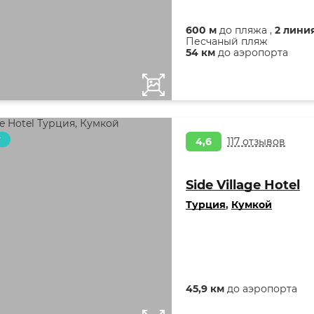
600 м
до пляжа ,
2 лини
Песчаный пляж
54 км
до аэропорта
т
4,6
117 отзывов
Side Village Hotel
Турция
,
Кумкой
45,9 км
до аэропорта