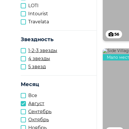
LOTI
Intourist
Travelata
56
Звездность
1-2-3 звезды
Мало мес
4 звезды
5 звезд
Месяц
Все
Август
Сентябрь
Октябрь
Ноябрь