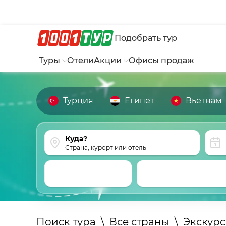
Подобрать тур
Туры
Отели
Акции
Офисы продаж
Турция
Египет
Вьетнам
Страна, курорт или отель
Поиск тура
\
Все страны
\
Экскур