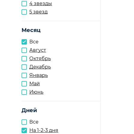
4 звезды
5 звезд
Месяц
Все
Август
Октябрь
Декабрь
Январь
Май
Июнь
Дней
Все
На 1-2-3 дня