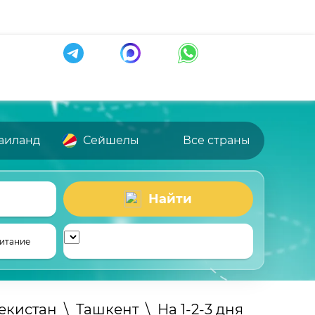
аиланд
Сейшелы
Все страны
Найти
итание
екистан
\
Ташкент
\
На 1-2-3 дня