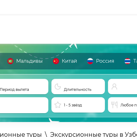
Мальдивы
Китай
Россия
Т
Период вылета
Длительность
1 - 5 звёзд
Любое п
сионные туры
\
Экскурсионные туры в Узб