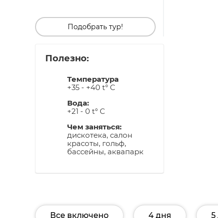
Подобрать тур!
Полезно:
Температура
+35 - +40 t° C
Вода:
+21 - 0 t° C
Чем заняться:
дискотека, салон
красоты, гольф,
бассейны, аквапарк
Все включено
4 дня
5