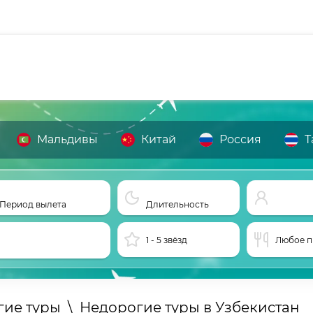
Мальдивы
Китай
Россия
Т
Период вылета
Длительность
1 - 5 звёзд
Любое п
гие туры
\
Недорогие туры в Узбекистан