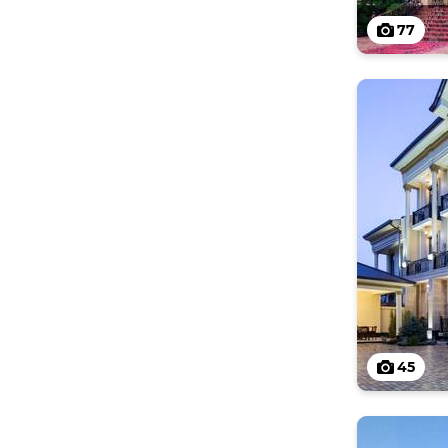
77
45