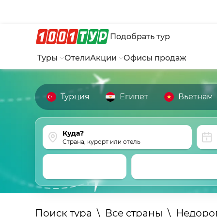
Подобрать тур
Туры
Отели
Акции
Офисы продаж
Турция
Египет
Вьетнам
Страна, курорт или отель
Поиск тура
\
Все страны
\
Недоро