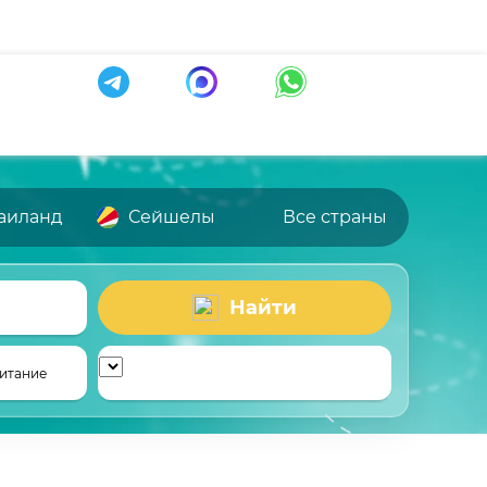
аиланд
Сейшелы
Все страны
Найти
итание