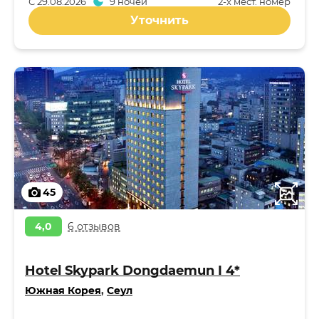
С
29.08.2026
9 ночей
2-x мест. номер
Уточнить
45
4,0
6 отзывов
Hotel Skypark Dongdaemun I 4*
Южная Корея
,
Сеул