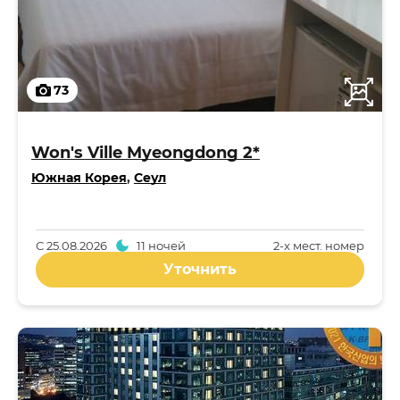
73
Won's Ville Myeongdong 2*
Южная Корея
,
Сеул
С
25.08.2026
11 ночей
2-x мест. номер
Уточнить