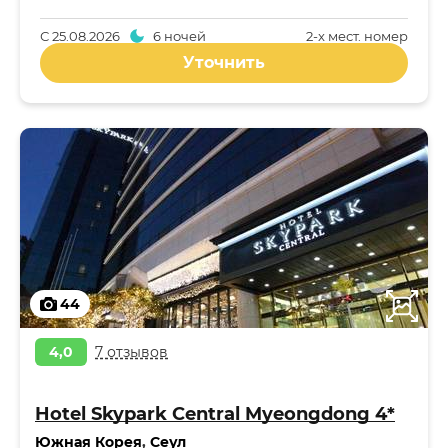
С
25.08.2026
6 ночей
2-x мест. номер
Уточнить
44
4,0
7 отзывов
Hotel Skypark Central Myeongdong 4*
Южная Корея
,
Сеул