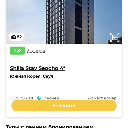
52
4,0
3 отзыва
Shilla Stay Seocho 4*
Южная Корея
,
Сеул
С
25.08.2026
7 ночей
2-x мест. номер
Уточнить
Туры с ранним бронированием