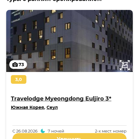
73
3,0
Travelodge Myeongdong Euljiro 3*
Южная Корея
,
Сеул
С
26.08.2026
7 ночей
2-x мест. номер