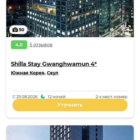
50
4,0
5 отзывов
Shilla Stay Gwanghwamun 4*
Южная Корея
,
Сеул
С
25.08.2026
12 ночей
2-x мест. номер
Уточнить