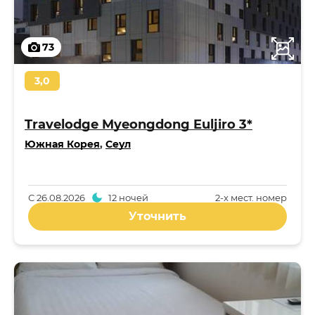
73
3,0
Travelodge Myeongdong Euljiro 3*
Южная Корея
,
Сеул
С
26.08.2026
12 ночей
2-x мест. номер
Уточнить