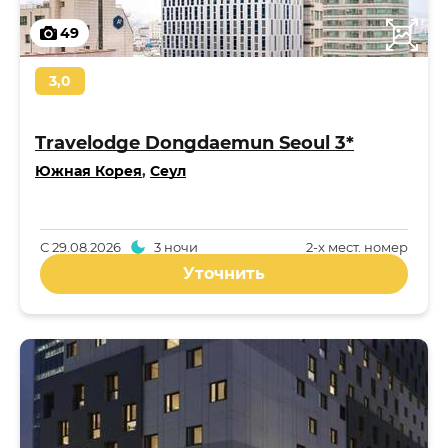
49
3,0
Travelodge Dongdaemun Seoul 3*
Южная Корея
,
Сеул
С
29.08.2026
3 ночи
2-x мест. номер
Уточнить