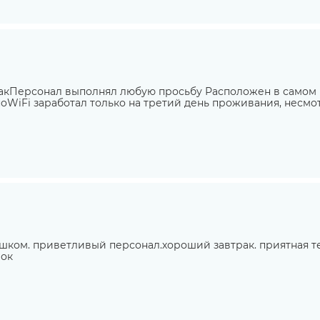
акПерсонал выполнял любую просьбу Расположен в самом 
ноWiFi заработал только на третий день проживания, несмот
пешком. приветливый персонал.хороший завтрак. приятная т
 ок