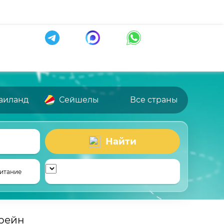
аиланд
Сейшелы
Все страны
Найти
итание
рейн