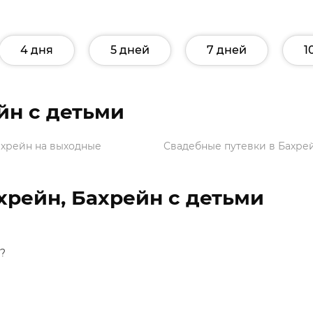
4 дня
5 дней
7 дней
1
йн с детьми
ахрейн на выходные
Свадебные путевки в Бахре
хрейн, Бахрейн с детьми
?