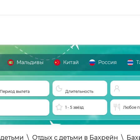
Мальдивы
Китай
Россия
Т
Период вылета
Длительность
1 - 5 звёзд
Любое п
 детьми
\
Отдых с детьми в Бахрейн
\
Бах