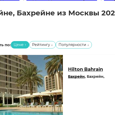
йне, Бахрейне из Москвы 20
ь по:
Цене
Рейтингу
Популярности
↑
↓
↓
Hilton Bahrain
Бахрейн
, Бахрейн,