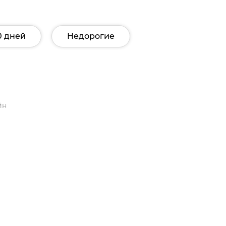
0 дней
Недорогие
йн