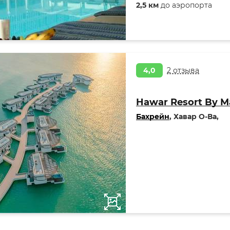
2,5 км
до аэропорта
4,0
2 отзыва
Hawar Resort By M
Бахрейн
, Хавар О-Ва,