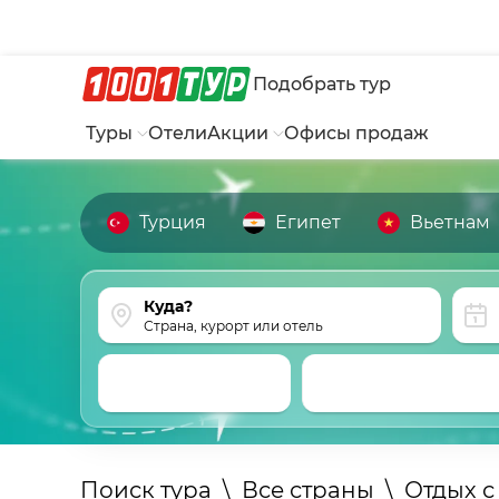
Подобрать тур
Туры
Отели
Акции
Офисы продаж
Турция
Египет
Вьетнам
Страна, курорт или отель
Поиск тура
\
Все страны
\
Отдых с