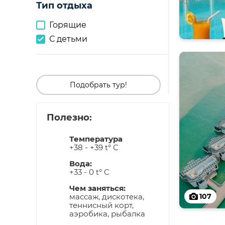
Тип отдыха
Горящие
С детьми
Подобрать тур!
Полезно:
Температура
+38 - +39 t° C
Вода:
+33 - 0 t° C
Чем заняться:
массаж, дискотека,
107
теннисный корт,
аэробика, рыбалка