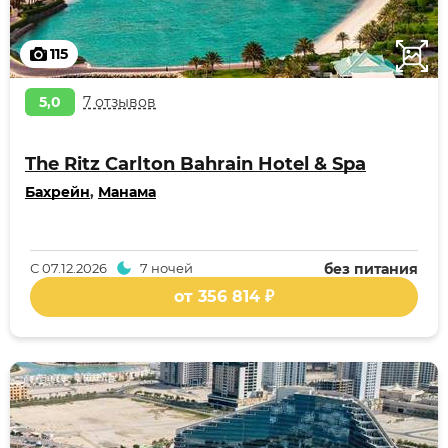
115
5,0
7 отзывов
The Ritz Carlton Bahrain Hotel & Spa
Бахрейн
,
Манама
С
07.12.2026
7 ночей
без питания
от 356 814 ₽