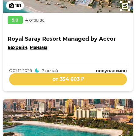
161
5,0
4 отзыва
Royal Saray Resort Managed by Accor
Бахрейн
,
Манама
С
01.12.2026
7 ночей
полупансион
от 354 603 ₽