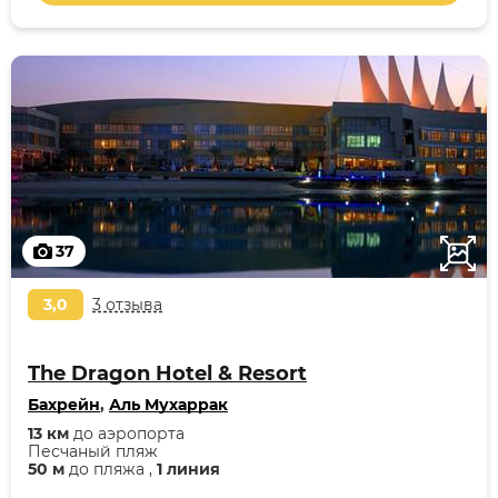
37
3,0
3 отзыва
The Dragon Hotel & Resort
Бахрейн
,
Аль Мухаррак
13 км
до аэропорта
Песчаный пляж
50 м
до пляжа ,
1 линия