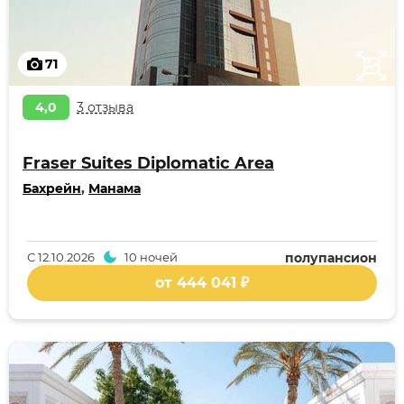
71
4,0
3 отзыва
Fraser Suites Diplomatic Area
Бахрейн
,
Манама
С
12.10.2026
10 ночей
полупансион
от 444 041 ₽