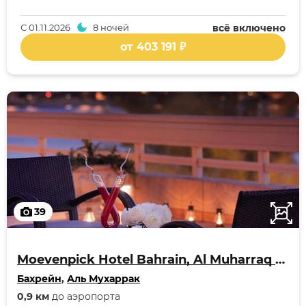
С
01.11.2026
8 ночей
всё включено
от 403 191 ₽
39
Moevenpick Hotel Bahrain, Al Muharraq /Manama
Бахрейн
,
Аль Мухаррак
0,9 км
до аэропорта