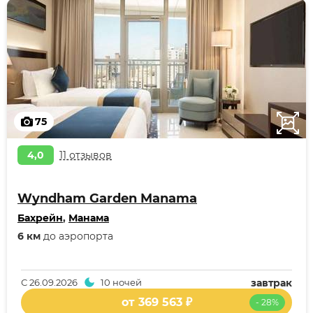
75
4,0
11 отзывов
Wyndham Garden Manama
Бахрейн
,
Манама
6 км
до аэропорта
С
26.09.2026
10 ночей
завтрак
от 369 563 ₽
- 28%