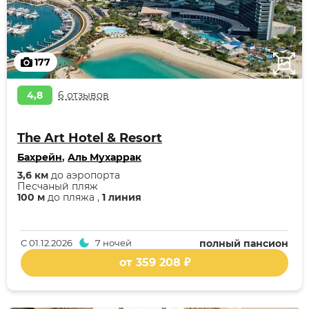
177
4,8
6 отзывов
The Art Hotel & Resort
Бахрейн
,
Аль Мухаррак
3,6 км
до аэропорта
Песчаный пляж
100 м
до пляжа ,
1 линия
С
01.12.2026
7 ночей
полный пансион
от 359 208 ₽