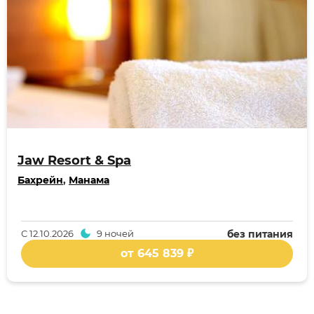
Jaw Resort & Spa
Бахрейн
,
Манама
С
12.10.2026
9 ночей
без питания
от 645 839 ₽