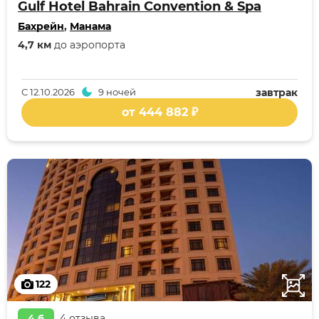
Gulf Hotel Bahrain Convention & Spa
Бахрейн
,
Манама
4,7 км
до аэропорта
С
12.10.2026
9 ночей
завтрак
от 444 882 ₽
122
4,6
4 отзыва