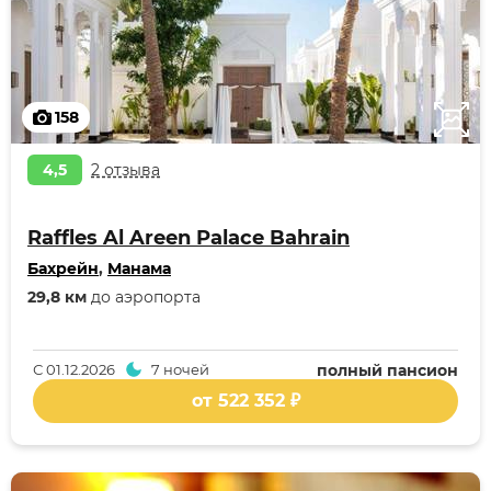
158
4,5
2 отзыва
Raffles Al Areen Palace Bahrain
Бахрейн
,
Манама
29,8 км
до аэропорта
С
01.12.2026
7 ночей
полный пансион
от 522 352 ₽