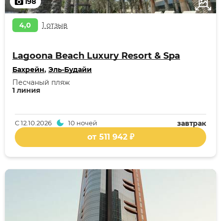
198
4,0
1 отзыв
Lagoona Beach Luxury Resort & Spa
Бахрейн
,
Эль-Будайи
Песчаный пляж
1 линия
С
12.10.2026
10 ночей
завтрак
от 511 942 ₽