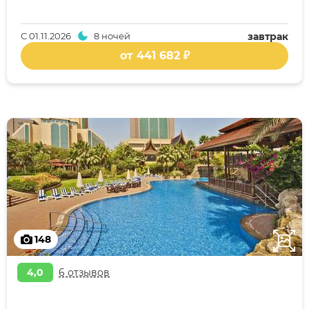
С
01.11.2026
8 ночей
завтрак
от 441 682 ₽
148
4,0
6 отзывов