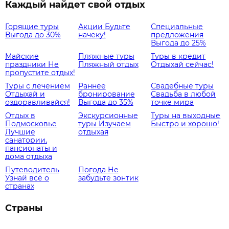
Каждый найдет свой отдых
Горящие туры
Акции
Будьте
Специальные
Выгода до 30%
начеку!
предложения
Выгода до 25%
Майские
Пляжные туры
Туры в кредит
праздники
Не
Пляжный отдых
Отдыхай сейчас!
пропустите отдых!
Туры с лечением
Раннее
Свадебные туры
Отдыхай и
бронирование
Свадьба в любой
оздоравливайся!
Выгода до 35%
точке мира
Отдых в
Экскурсионные
Туры на выходные
Подмосковье
туры
Изучаем
Быстро и хорошо!
Лучшие
отдыхая
санатории,
пансионаты и
дома отдыха
Путеводитель
Погода
Не
Узнай всё о
забудьте зонтик
странах
Страны