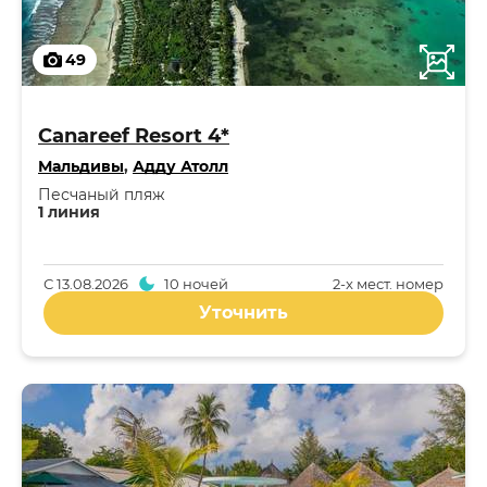
49
Canareef Resort 4*
Мальдивы
,
Адду Атолл
Песчаный пляж
1 линия
С
13.08.2026
10 ночей
2-x мест. номер
Уточнить