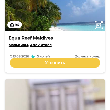
94
Equa Reef Maldives
Мальдивы
,
Адду Атолл
С
13.08.2026
5 ночей
2-x мест. номер
Уточнить