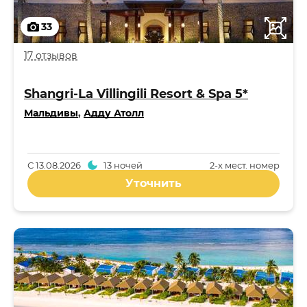
33
17 отзывов
Shangri-La Villingili Resort & Spa 5*
Мальдивы
,
Адду Атолл
С
13.08.2026
13 ночей
2-x мест. номер
Уточнить