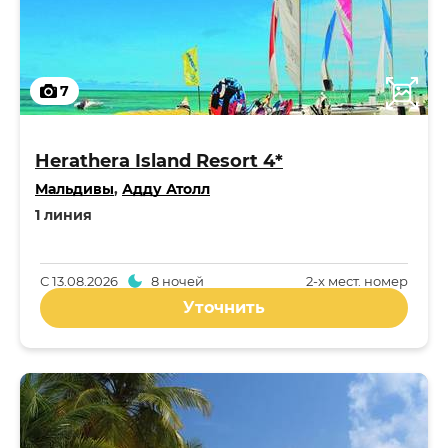
7
Herathera Island Resort 4*
Мальдивы
,
Адду Атолл
1 линия
С
13.08.2026
8 ночей
2-x мест. номер
Уточнить