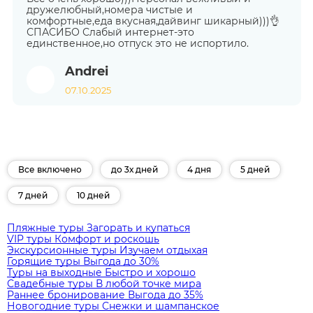
дружелюбный,номера чистые и
комфортные,еда вкусная,дайвинг шикарный)))👌
СПАСИБО Слабый интернет-это
единственное,но отпуск это не испортило.
Andrei
07.10.2025
Все включено
до 3х дней
4 дня
5 дней
7 дней
10 дней
Пляжные туры
Загорать и купаться
VIP туры
Комфорт и роскошь
Экскурсионные туры
Изучаем отдыхая
Горящие туры
Выгода до 30%
Туры на выходные
Быстро и хорошо
Свадебные туры
В любой точке мира
Раннее бронирование
Выгода до 35%
Новогодние туры
Снежки и шампанское