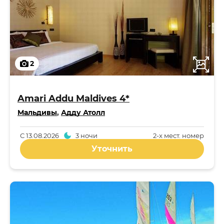
2
Amari Addu Maldives 4*
Мальдивы
,
Адду Атолл
С
13.08.2026
3 ночи
2-x мест. номер
Уточнить