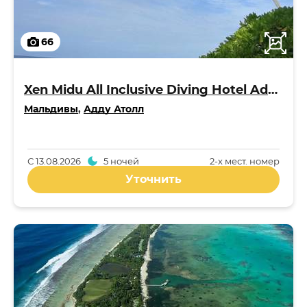
66
Xen Midu All Inclusive Diving Hotel Addu Maldives 3*
Мальдивы
,
Адду Атолл
С
13.08.2026
5 ночей
2-x мест. номер
Уточнить