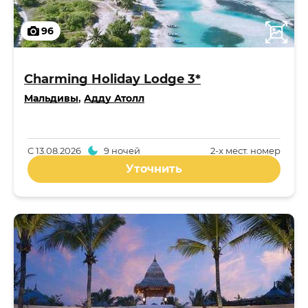
96
Charming Holiday Lodge 3*
Мальдивы
,
Адду Атолл
С
13.08.2026
9 ночей
2-x мест. номер
Уточнить