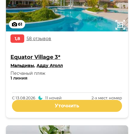
61
1,8
58 отзывов
Equator Village 3*
Мальдивы
,
Адду Атолл
Песчаный пляж
1 линия
С
13.08.2026
11 ночей
2-x мест. номер
Уточнить