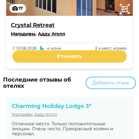
17
Crystal Retreat
Мальдивы
,
Адду Атолл
С
13.08.2026
4 ночи
2-x мест. номер
Уточнить
Последние отзывы об
Добавить отзыв
отелях
Charming Holiday Lodge 3*
,
Мальдивы
Адду Атолл
Отличное место. Только положительные
эмоции. Очень чисто. Прекрасный хозяин и
персонал.