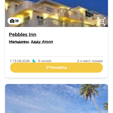
19
Pebbles Inn
Мальдивы
,
Адду Атолл
С
13.08.2026
9 ночей
2-x мест. номер
Уточнить