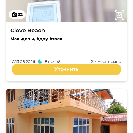
32
Clove Beach
Мальдивы
,
Адду Атолл
С
13.08.2026
8 ночей
2-x мест. номер
Уточнить