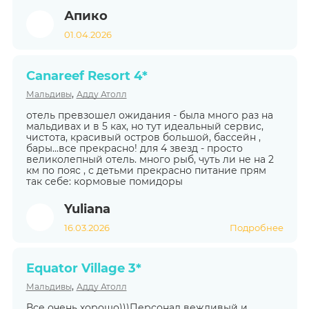
Апико
01.04.2026
Canareef Resort 4*
,
Мальдивы
Адду Атолл
отель превзошел ожидания - была много раз на
мальдивах и в 5 ках, но тут идеальный сервис,
чистота, красивый остров большой, бассейн ,
бары...все прекрасно! для 4 звезд - просто
великолепный отель. много рыб, чуть ли не на 2
км по пояс , с детьми прекрасно питание прям
так себе: кормовые помидоры
Yuliana
16.03.2026
Подробнее
Equator Village 3*
,
Мальдивы
Адду Атолл
Все очень хорошо)))Персонал вежливый и