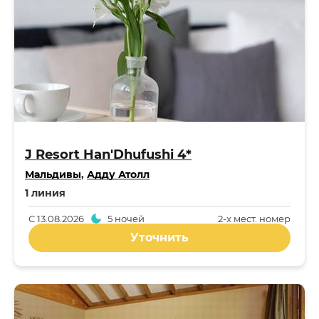
J Resort Han'Dhufushi 4*
Мальдивы
,
Адду Атолл
1 линия
С
13.08.2026
5 ночей
2-x мест. номер
Уточнить