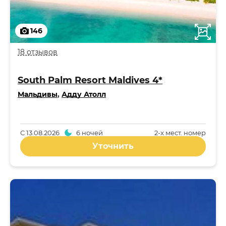
146
18 отзывов
South Palm Resort Maldives 4*
Мальдивы
,
Адду Атолл
С
13.08.2026
6 ночей
2-x мест. номер
Уточнить