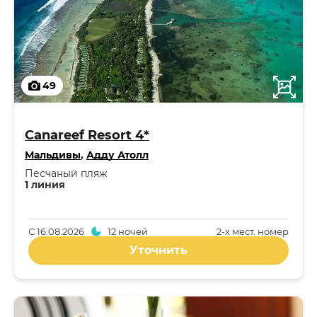
49
Canareef Resort 4*
Мальдивы
,
Адду Атолл
Песчаный пляж
1 линия
С
16.08.2026
12 ночей
2-x мест. номер
Уточнить