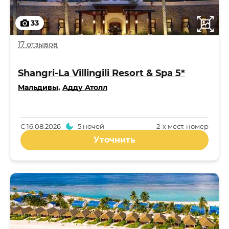
33
17 отзывов
Shangri-La Villingili Resort & Spa 5*
Мальдивы
,
Адду Атолл
С
16.08.2026
5 ночей
2-x мест. номер
Уточнить