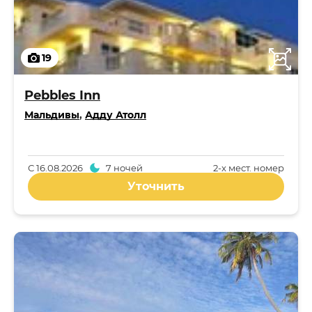
19
Pebbles Inn
Мальдивы
,
Адду Атолл
С
16.08.2026
7 ночей
2-x мест. номер
Уточнить