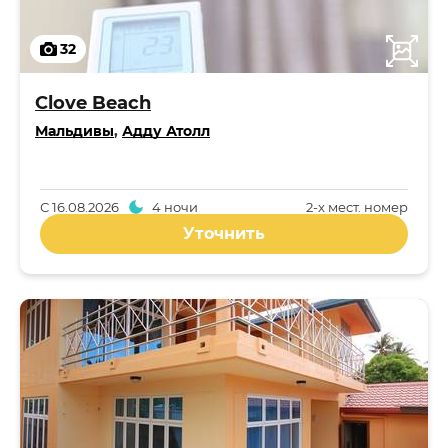
32
Clove Beach
Мальдивы
,
Адду Атолл
С
16.08.2026
4 ночи
2-x мест. номер
Уточнить