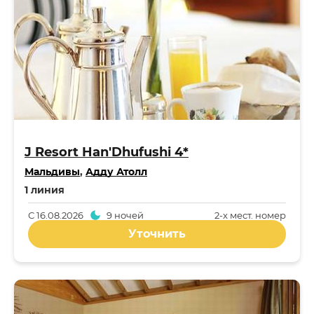
J Resort Han'Dhufushi 4*
Мальдивы
,
Адду Атолл
1 линия
С
16.08.2026
9 ночей
2-x мест. номер
Уточнить