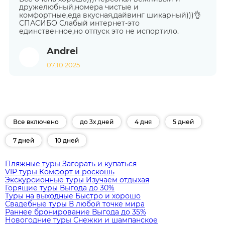
дружелюбный,номера чистые и
комфортные,еда вкусная,дайвинг шикарный)))👌
СПАСИБО Слабый интернет-это
единственное,но отпуск это не испортило.
Andrei
07.10.2025
Все включено
до 3х дней
4 дня
5 дней
7 дней
10 дней
Пляжные туры
Загорать и купаться
VIP туры
Комфорт и роскошь
Экскурсионные туры
Изучаем отдыхая
Горящие туры
Выгода до 30%
Туры на выходные
Быстро и хорошо
Свадебные туры
В любой точке мира
Раннее бронирование
Выгода до 35%
Новогодние туры
Снежки и шампанское