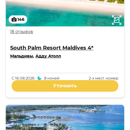
146
18 отзывов
South Palm Resort Maldives 4*
Мальдивы
,
Адду Атолл
С
16.08.2026
8 ночей
2-x мест. номер
Уточнить