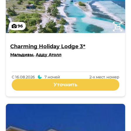
96
Charming Holiday Lodge 3*
Мальдивы
,
Адду Атолл
С
16.08.2026
7 ночей
2-x мест. номер
Уточнить