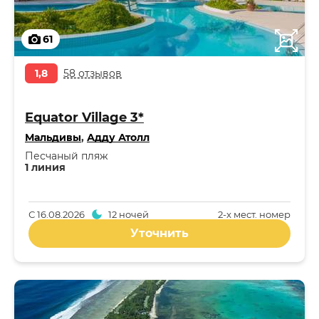
61
1,8
58 отзывов
Equator Village 3*
Мальдивы
,
Адду Атолл
Песчаный пляж
1 линия
С
16.08.2026
12 ночей
2-x мест. номер
Уточнить