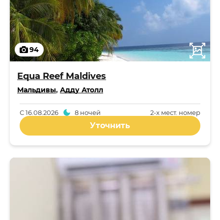
94
Equa Reef Maldives
Мальдивы
,
Адду Атолл
С
16.08.2026
8 ночей
2-x мест. номер
Уточнить