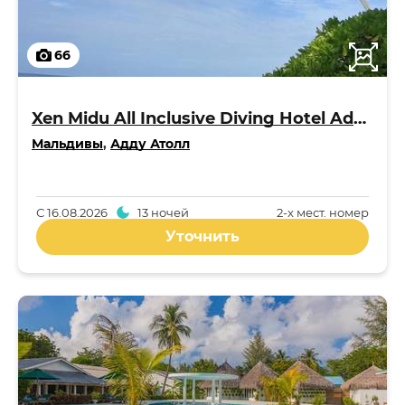
66
Xen Midu All Inclusive Diving Hotel Addu Maldives 3*
Мальдивы
,
Адду Атолл
С
16.08.2026
13 ночей
2-x мест. номер
Уточнить