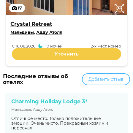
17
Crystal Retreat
Мальдивы
,
Адду Атолл
С
16.08.2026
10 ночей
2-x мест. номер
Уточнить
Последние отзывы об
Добавить отзыв
отелях
Charming Holiday Lodge 3*
,
Мальдивы
Адду Атолл
Отличное место. Только положительные
эмоции. Очень чисто. Прекрасный хозяин и
персонал.