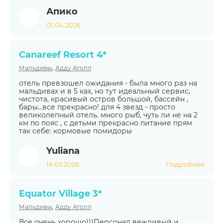
Апико
01.04.2026
Canareef Resort 4*
,
Мальдивы
Адду Атолл
отель превзошел ожидания - была много раз на
мальдивах и в 5 ках, но тут идеальный сервис,
чистота, красивый остров большой, бассейн ,
бары...все прекрасно! для 4 звезд - просто
великолепный отель. много рыб, чуть ли не на 2
км по пояс , с детьми прекрасно питание прям
так себе: кормовые помидоры
Yuliana
16.03.2026
Подробнее
Equator Village 3*
,
Мальдивы
Адду Атолл
Все очень хорошо)))Персонал вежливый и