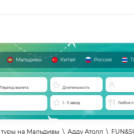
Мальдивы
Китай
Россия
Т
Период вылета
Длительность
1 - 5 звёзд
Любое п
 туры на Мальдивы
\
Адду Атолл
\
FUN&S