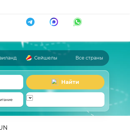
аиланд
Сейшелы
Все страны
Найти
итание
UN