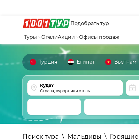
Подобрать тур
Туры
Отели
Акции
Офисы продаж
Турция
Египет
Вьетнам
Страна, курорт или отель
Поиск тура
\
Мальдивы
\
Горящие