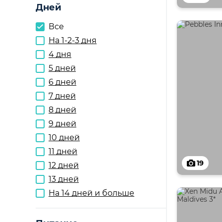
Дней
Все
На 1-2-3 дня
4 дня
5 дней
6 дней
7 дней
8 дней
9 дней
10 дней
11 дней
19
12 дней
13 дней
На 14 дней и больше