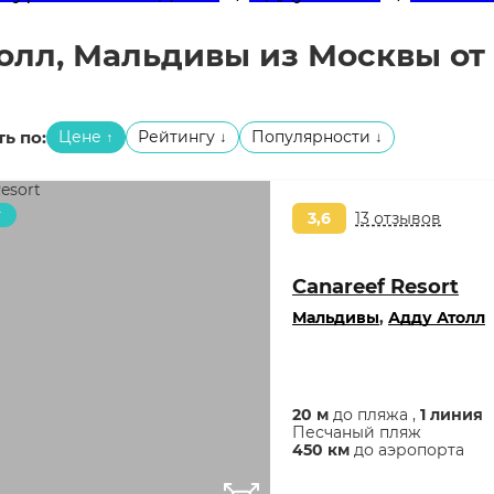
толл, Мальдивы из Москвы о
ь по:
Цене
Рейтингу
Популярности
↑
↓
↓
т
3,6
13 отзывов
Canareef Resort
Мальдивы
,
Адду Атолл
20 м
до пляжа ,
1 линия
Песчаный пляж
450 км
до аэропорта