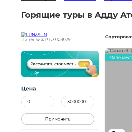
Горящие туры в Адду А
Сортироват
Лицензия: РТО 008029
Мало мес
Цена
—
Применить