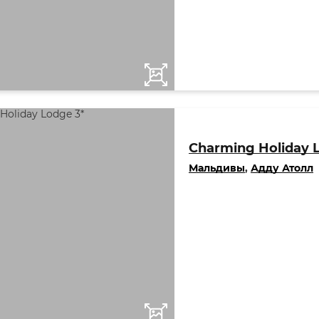
Charming Holiday 
Мальдивы
,
Адду Атолл