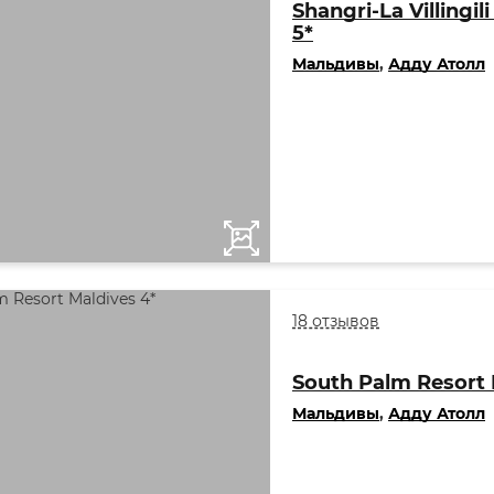
Shangri-La Villingil
5*
Мальдивы
,
Адду Атолл
18 отзывов
South Palm Resort 
Мальдивы
,
Адду Атолл