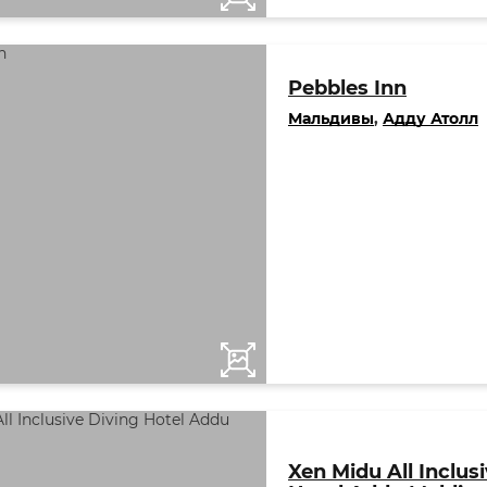
Pebbles Inn
Мальдивы
,
Адду Атолл
Xen Midu All Inclus