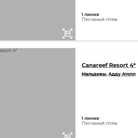
1 линия
Песчаный пляж
Canareef Resort 4*
Мальдивы
,
Адду Атолл
1 линия
Песчаный пляж