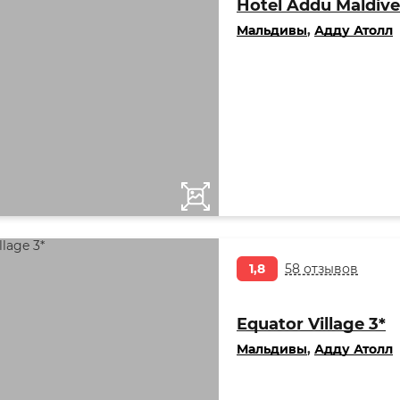
Hotel Addu Maldive
Мальдивы
,
Адду Атолл
1,8
58 отзывов
Equator Village 3*
Мальдивы
,
Адду Атолл