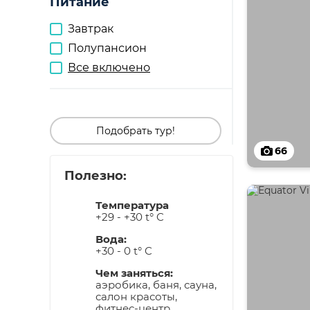
Питание
Завтрак
Полупансион
Все включено
Подобрать тур!
66
Полезно:
Температура
+29 - +30 t° C
Вода:
+30 - 0 t° C
Чем заняться:
аэробика, баня, сауна,
салон красоты,
фитнес-центр