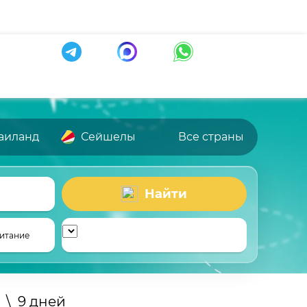
аиланд
Сейшелы
Все страны
Найти
итание
\
9 дней