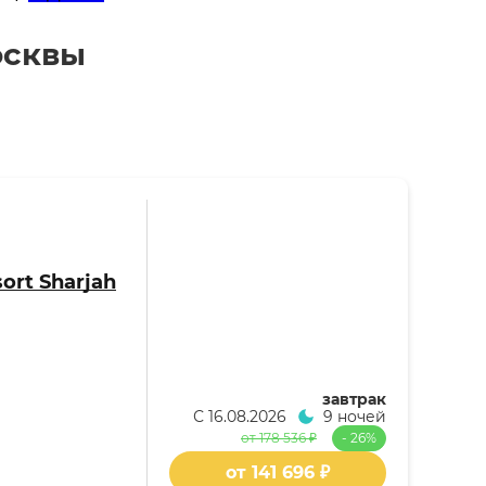
осквы
sort Sharjah
завтрак
С
16.08.2026
9 ночей
от 178 536 ₽
- 26%
от 141 696 ₽