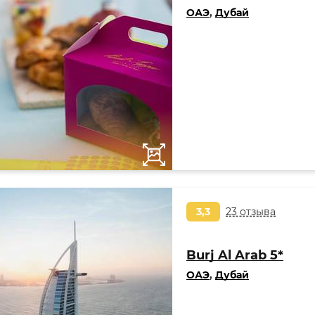
ОАЭ
,
Дубай
3,3
23 отзыва
Burj Al Arab 5*
ОАЭ
,
Дубай