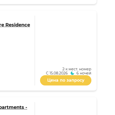
re Residence
2-x мест. номер
С
15.08.2026
6 ночей
Цена по запросу
partments -