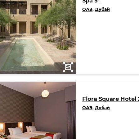
Spa 5*
ОАЭ
,
Дубай
Flora Square Hotel 
ОАЭ
,
Дубай