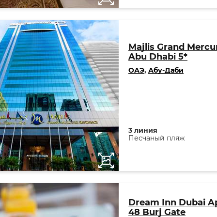
Majlis Grand Mercu
Abu Dhabi 5*
ОАЭ
,
Абу-Даби
3 линия
Песчаный пляж
Dream Inn Dubai A
48 Burj Gate