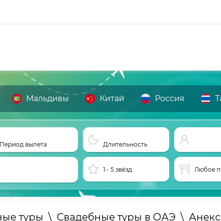
Мальдивы
Китай
Россия
Т
Период вылета
Длительность
1 - 5 звёзд
Любое п
ные туры
\
Свадебные туры в ОАЭ
\
Анекс