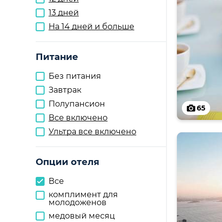
13 дней
На 14 дней и больше
Питание
Без питания
Завтрак
Полупансион
65
Все включено
Ультра все включено
Опции отеля
Все
комплимент для
молодоженов
медовый месяц