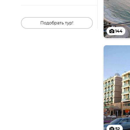
Подобрать тур!
144
52