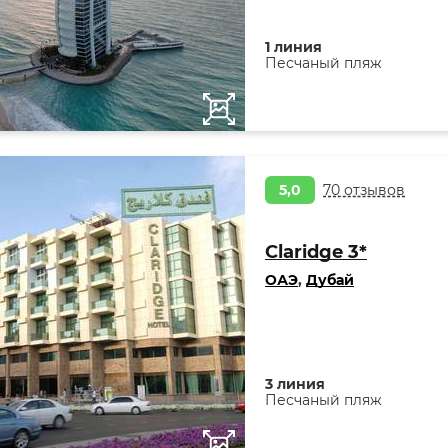
1 линия
Песчаный пляж
5,0
70 отзывов
Claridge 3*
ОАЭ
,
Дубай
3 линия
Песчаный пляж