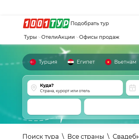
Подобрать тур
Туры
Отели
Акции
Офисы продаж
Турция
Египет
Вьетнам
Страна, курорт или отель
Поиск тура
\
Все страны
\
Свадеб