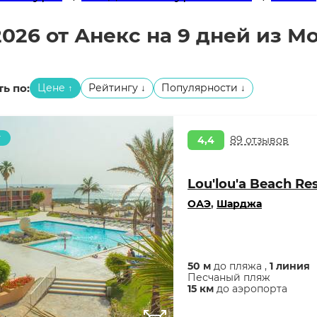
026 от Анекс на 9 дней из М
ь по:
Цене
Рейтингу
Популярности
↑
↓
↓
т
4,4
89 отзывов
Lou'lou'a Beach Re
ОАЭ
,
Шарджа
50 м
до пляжа ,
1 линия
Песчаный пляж
15 км
до аэропорта