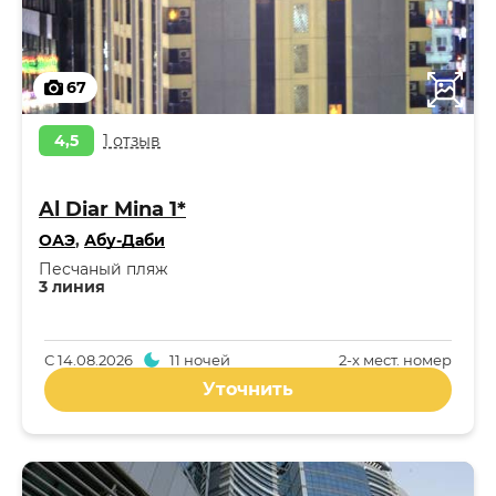
67
4,5
1 отзыв
Al Diar Mina 1*
ОАЭ
,
Абу-Даби
Песчаный пляж
3 линия
С
14.08.2026
11 ночей
2-x мест. номер
Уточнить