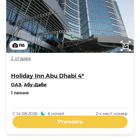
116
2 отзыва
Holiday Inn Abu Dhabi 4*
ОАЭ
,
Абу-Даби
1 линия
С
14.08.2026
6 ночей
2-x мест. номер
Уточнить