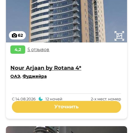
62
4,2
5 отзывов
Nour Arjaan by Rotana 4*
ОАЭ
,
Фуджейра
С
14.08.2026
12 ночей
2-x мест. номер
Уточнить