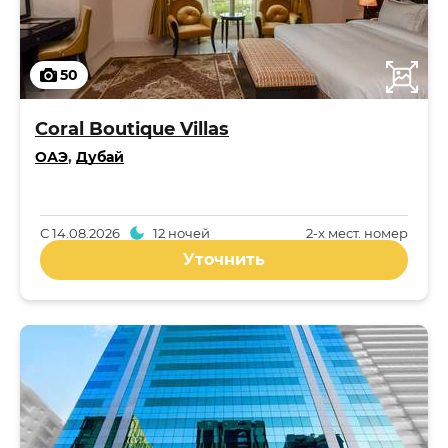
50
Coral Boutique Villas
ОАЭ
,
Дубай
С
14.08.2026
12 ночей
2-x мест. номер
Уточнить