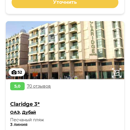
Уточнить
52
5,0
70 отзывов
Claridge 3*
ОАЭ
,
Дубай
Песчаный пляж
3 линия