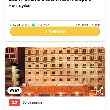
ОАЭ
,
Дубай
С
14.08.2026
13 ночей
2-x мест. номер
Уточнить
87
2,5
36 отзывов