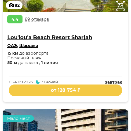
82
4,4
89 отзывов
Lou'lou'a Beach Resort Sharjah
ОАЭ
,
Шарджа
15 км
до аэропорта
Песчаный пляж
50 м
до пляжа ,
1 линия
С
24.09.2026
9 ночей
завтрак
от 128 754 ₽
Мало мест