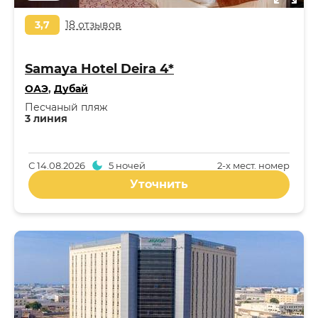
3,7
18 отзывов
Samaya Hotel Deira 4*
ОАЭ
,
Дубай
Песчаный пляж
3 линия
С
14.08.2026
5 ночей
2-x мест. номер
Уточнить