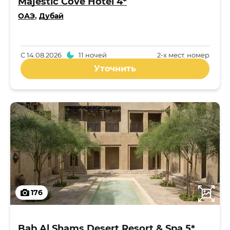
Majestic Cove Hotel 4*
ОАЭ
,
Дубай
С
14.08.2026
11 ночей
2-x мест. номер
Уточнить
176
Bab Al Shams Desert Resort & Spa 5*