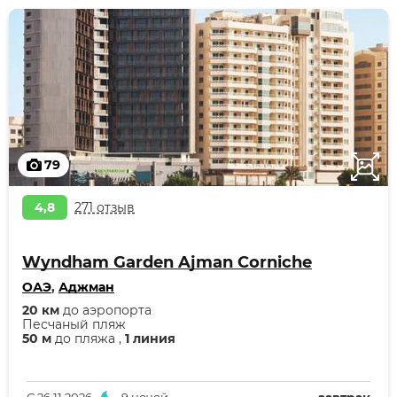
79
4,8
271 отзыв
Wyndham Garden Ajman Corniche
ОАЭ
,
Аджман
20 км
до аэропорта
Песчаный пляж
50 м
до пляжа ,
1 линия