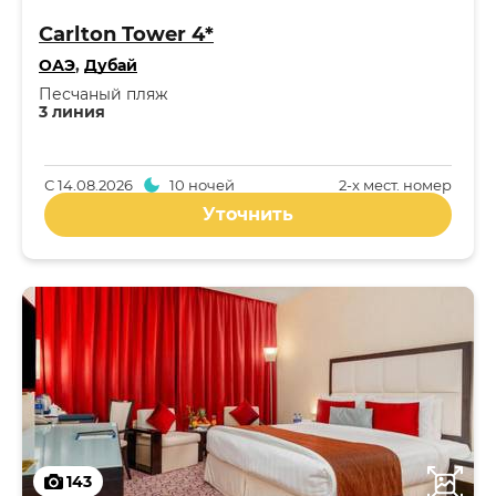
Carlton Tower 4*
ОАЭ
,
Дубай
Песчаный пляж
3 линия
С
14.08.2026
10 ночей
2-x мест. номер
Уточнить
143