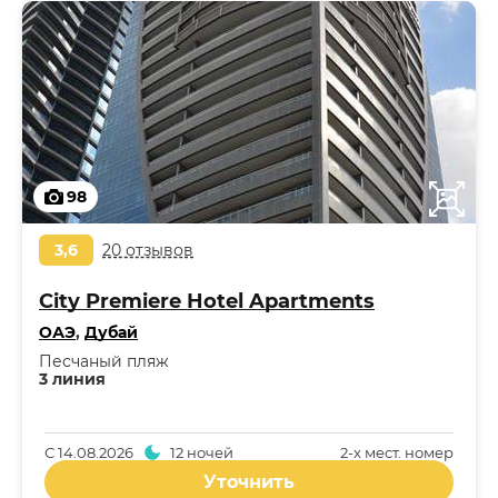
98
3,6
20 отзывов
City Premiere Hotel Apartments
ОАЭ
,
Дубай
Песчаный пляж
3 линия
С
14.08.2026
12 ночей
2-x мест. номер
Уточнить