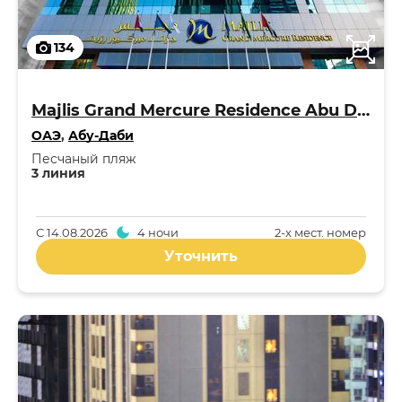
134
Majlis Grand Mercure Residence Abu Dhabi 5*
ОАЭ
,
Абу-Даби
Песчаный пляж
3 линия
С
14.08.2026
4 ночи
2-x мест. номер
Уточнить