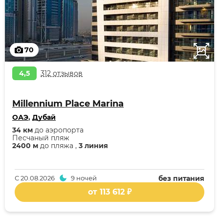
70
4,5
312 отзывов
Millennium Place Marina
ОАЭ
,
Дубай
34 км
до аэропорта
Песчаный пляж
2400 м
до пляжа ,
3 линия
С
20.08.2026
9 ночей
без питания
от 113 612 ₽