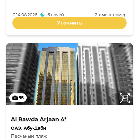
С
14.08.2026
6 ночей
2-x мест. номер
Уточнить
55
Al Rawda Arjaan 4*
ОАЭ
,
Абу-Даби
Песчаный пляж