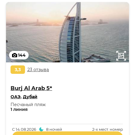
144
3,3
23 отзыва
Burj Al Arab 5*
ОАЭ
,
Дубай
Песчаный пляж
1 линия
С
14.08.2026
8 ночей
2-x мест. номер