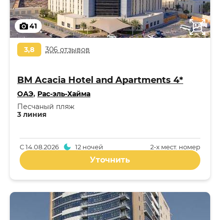
41
3,8
306 отзывов
BM Acacia Hotel and Apartments 4*
ОАЭ
,
Рас-эль-Хайма
Песчаный пляж
3 линия
С
14.08.2026
12 ночей
2-x мест. номер
Уточнить