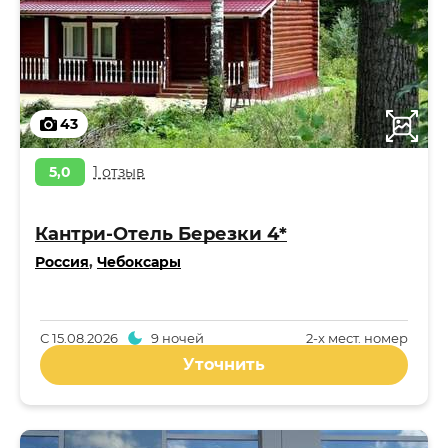
43
5,0
1 отзыв
Кантри-Отель Березки 4*
Россия
,
Чебоксары
С
15.08.2026
9 ночей
2-x мест. номер
Уточнить