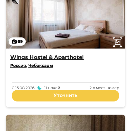
69
Wings Hostel & Aparthotel
Россия
,
Чебоксары
С
15.08.2026
11 ночей
2-x мест. номер
Уточнить