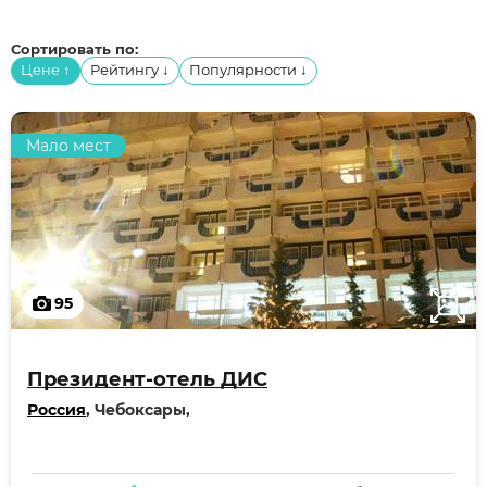
Сортировать по:
Цене
Рейтингу
Популярности
↑
↓
↓
Мало мест
95
Президент-отель ДИС
Россия
, Чебоксары,