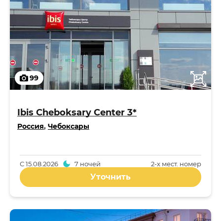
99
Ibis Cheboksary Center 3*
Россия
,
Чебоксары
С
15.08.2026
7 ночей
2-x мест. номер
Уточнить