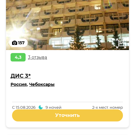
157
4,3
3 отзыва
ДИС 3*
Россия
,
Чебоксары
С
15.08.2026
9 ночей
2-x мест. номер
Уточнить