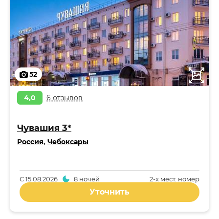
52
4,0
6 отзывов
Чувашия 3*
Россия
,
Чебоксары
С
15.08.2026
8 ночей
2-x мест. номер
Уточнить