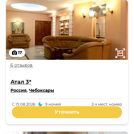
17
6 отзывов
Атал 3*
Россия
,
Чебоксары
С
15.08.2026
9 ночей
2-x мест. номер
Уточнить