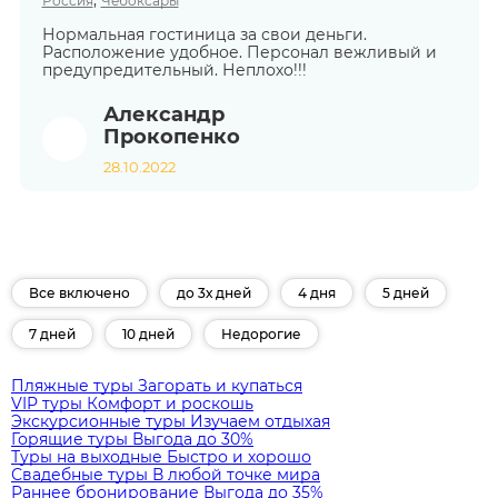
,
Россия
Чебоксары
Нормальная гостиница за свои деньги.
Расположение удобное. Персонал вежливый и
предупредительный. Неплохо!!!
Александр
Прокопенко
28.10.2022
Все включено
до 3х дней
4 дня
5 дней
7 дней
10 дней
Недорогие
Пляжные туры
Загорать и купаться
VIP туры
Комфорт и роскошь
Экскурсионные туры
Изучаем отдыхая
Горящие туры
Выгода до 30%
Туры на выходные
Быстро и хорошо
Свадебные туры
В любой точке мира
Раннее бронирование
Выгода до 35%