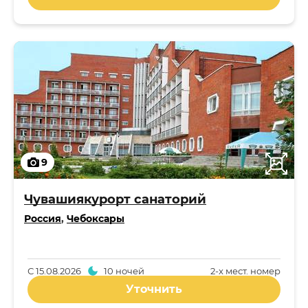
9
Чувашиякурорт санаторий
Россия
,
Чебоксары
С
15.08.2026
10 ночей
2-x мест. номер
Уточнить