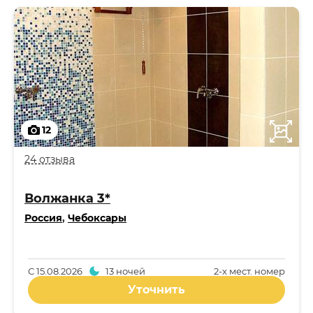
12
24 отзыва
Волжанка 3*
Россия
,
Чебоксары
С
15.08.2026
13 ночей
2-x мест. номер
Уточнить