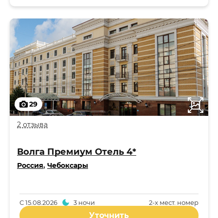
29
2 отзыва
Волга Премиум Отель 4*
Россия
,
Чебоксары
С
15.08.2026
3 ночи
2-x мест. номер
Уточнить