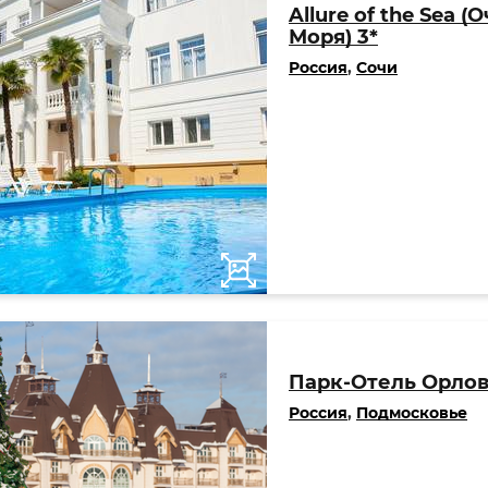
Allure of the Sea 
Моря) 3*
Россия
,
Сочи
Парк-Отель Орлов
Россия
,
Подмосковье