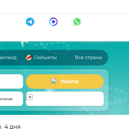
аиланд
Сейшелы
Все страны
Найти
итание
\
4 дня