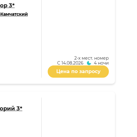
ор 3*
-Камчатский
2-x мест. номер
С
14.08.2026
4 ночи
Цена по запросу
орий 3*