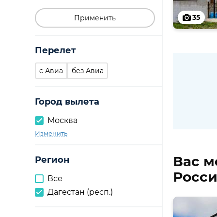
35
Применить
Перелет
c Авиа
без Авиа
Город вылета
Москва
Изменить
Вас м
Регион
Росси
Все
Дагестан (респ.)