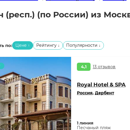
 (респ.) (по России) из Моск
ь по:
Цене
Рейтингу
Популярности
↑
↓
↓
т
4,1
13 отзывов
Royal Hotel & SPA
Россия
,
Дербент
1 линия
Песчаный пляж