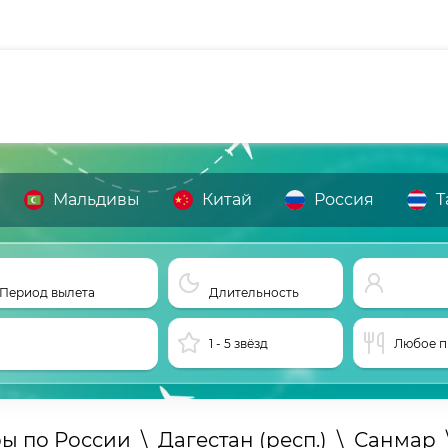
Мальдивы
Китай
Россия
Т
Период вылета
Длительность
1 - 5 звёзд
Любое п
ры по России
\
Дагестан (респ.)
\
Санмар