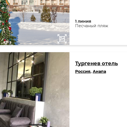
1 линия
Песчаный пляж
Тургенев отель
Россия
,
Анапа