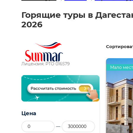
Горящие туры в Дагестан
2026
Сортироват
Лицензия: РТО 016579
Мало мес
Цена
—