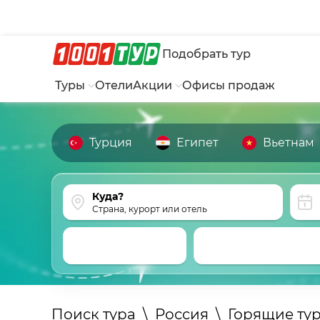
Подобрать тур
Туры
Отели
Акции
Офисы продаж
Турция
Египет
Вьетнам
Страна, курорт или отель
Поиск тура
\
Россия
\
Горящие ту