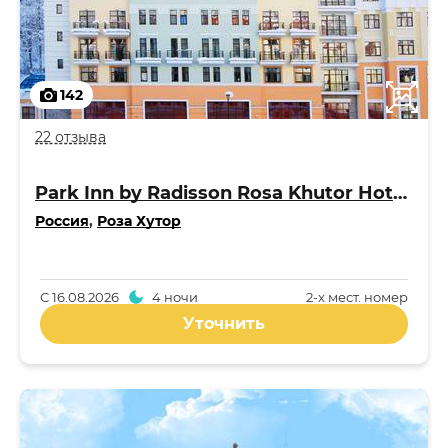
142
22 отзыва
Park Inn by Radisson Rosa Khutor Hotel 4*
Россия
,
Роза Хутор
С
16.08.2026
4 ночи
2-x мест. номер
Уточнить