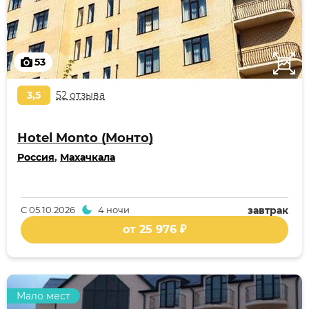
53
3,5
52 отзыва
Hotel Monto (Монто)
Россия
,
Махачкала
С
05.10.2026
4 ночи
завтрак
от 25 976 ₽
Мало мест