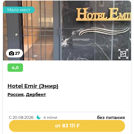
Мало мест
27
4,0
Hotel Emir (Эмир)
Россия
,
Дербент
С
20.08.2026
4 ночи
без питания
от 83 111 ₽