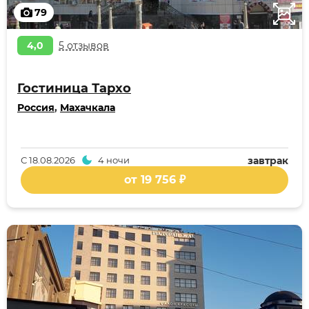
79
4,0
5 отзывов
Гостиница Тархо
Россия
,
Махачкала
С
18.08.2026
4 ночи
завтрак
от 19 756 ₽