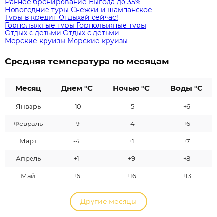
Раннее бронирование
Выгода до 35%
Новогодние туры
Снежки и шампанское
Туры в кредит
Отдыхай сейчас!
Горнолыжные туры
Горнолыжные туры
Отдых с детьми
Отдых с детьми
Морские круизы
Морские круизы
Средняя температура по месяцам
Месяц
Днем °C
Ночью °C
Воды °C
Январь
-10
-5
+6
Февраль
-9
-4
+6
Март
-4
+1
+7
Апрель
+1
+9
+8
Май
+6
+16
+13
Другие месяцы