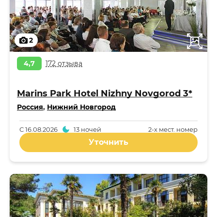
2
4,7
172 отзыва
Marins Park Hotel Nizhny Novgorod 3*
Россия
,
Нижний Новгород
С
16.08.2026
13 ночей
2-x мест. номер
Уточнить