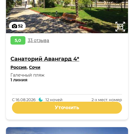
52
5,0
33 отзыва
Санаторий Авангард 4*
Россия
,
Сочи
Галечный пляж
1 линия
С
16.08.2026
12 ночей
2-x мест. номер
Уточнить