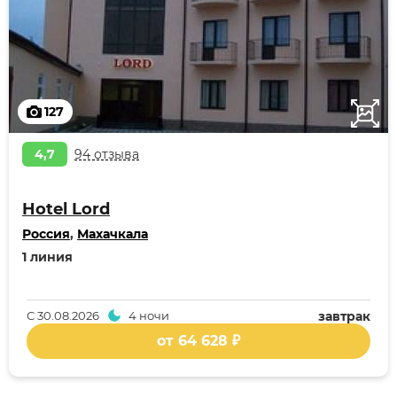
127
4,7
94 отзыва
Hotel Lord
Россия
,
Махачкала
1 линия
С
30.08.2026
4 ночи
завтрак
от 64 628 ₽