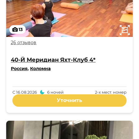
13
26 отзывов
40-Й Меридиан Яхт-Клуб 4*
Россия
,
Коломна
С
16.08.2026
6 ночей
2-x мест. номер
Уточнить