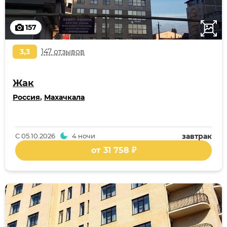
157
3,3
147 отзывов
Жак
Россия
,
Махачкала
С
05.10.2026
4 ночи
завтрак
от 31 758 ₽