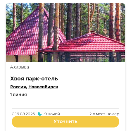
4 отзыва
Хвоя парк-отель
Россия
,
Новосибирск
1 линия
С
16.08.2026
9 ночей
2-x мест. номер
Уточнить