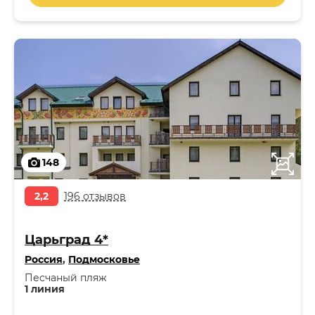
148
2,2
196 отзывов
Царьград 4*
Россия
,
Подмосковье
Песчаный пляж
1 линия