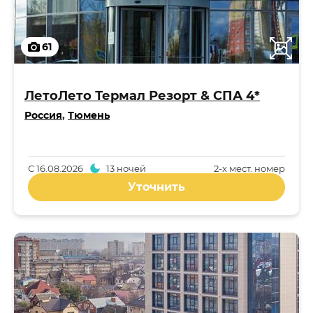
61
ЛетоЛето Термал Резорт & СПА 4*
Россия
,
Тюмень
С
16.08.2026
13 ночей
2-x мест. номер
Уточнить