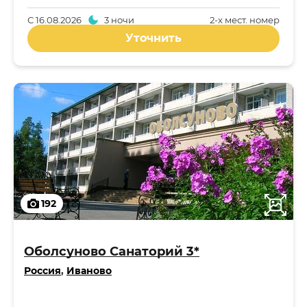
С
16.08.2026
3 ночи
2-x мест. номер
Уточнить
192
Оболсуново Санаторий 3*
Россия
,
Иваново