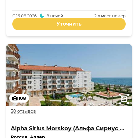
С
16.08.2026
9 ночей
2-x мест. номер
Уточнить
108
30 отзывов
Alpha Sirius Morskoy (Альфа Сириус Морской квартал) 4*
Россия
,
Адлер