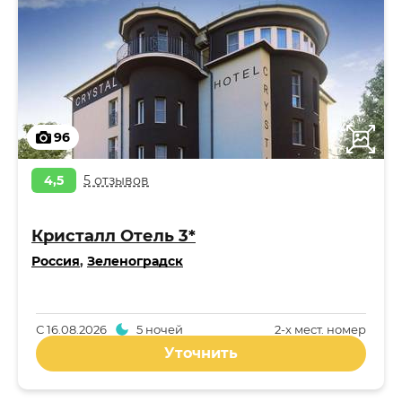
96
4,5
5 отзывов
Кристалл Отель 3*
Россия
,
Зеленоградск
С
16.08.2026
5 ночей
2-x мест. номер
Уточнить