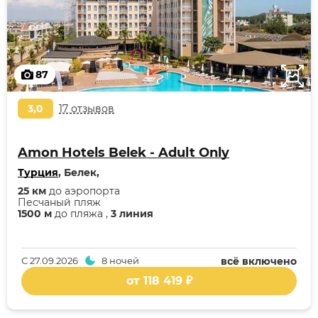
87
3,0
17 отзывов
Amon Hotels Belek - Adult Only
Турция
, Белек,
25 км
до аэропорта
Песчаный пляж
1500 м
до пляжа ,
3 линия
С
27.09.2026
8 ночей
всё включено
от 118 419 ₽