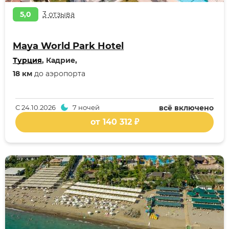
5,0
3 отзыва
Maya World Park Hotel
Турция
, Кадрие,
18 км
до аэропорта
С
24.10.2026
7 ночей
всё включено
от 140 312 ₽