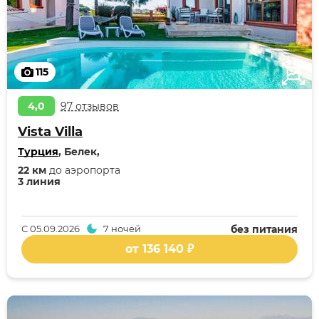
115
4,0
97 отзывов
Vista Villa
Турция
, Белек,
22 км
до аэропорта
3 линия
С
05.09.2026
7 ночей
без питания
от 136 140 ₽