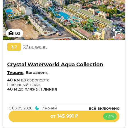
132
3,7
27 отзывов
Crystal Waterworld Aqua Collection
Турция
, Богазкент,
40 км
до аэропорта
Песчаный пляж
40 м
до пляжа ,
1 линия
С
06.09.2026
7 ночей
всё включено
от 145 991 ₽
- 21%