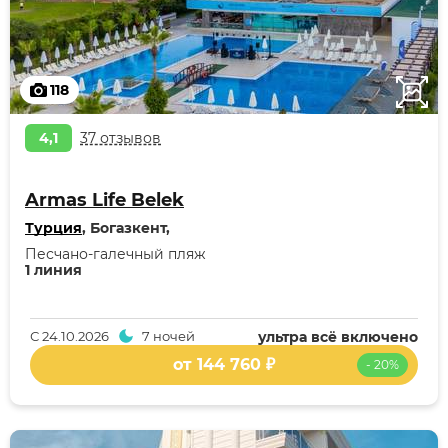
118
4,1
37 отзывов
Armas Life Belek
Турция
, Богазкент,
Песчано-галечный пляж
1 линия
С
24.10.2026
7 ночей
ультра всё включено
от 144 760 ₽
- 20%