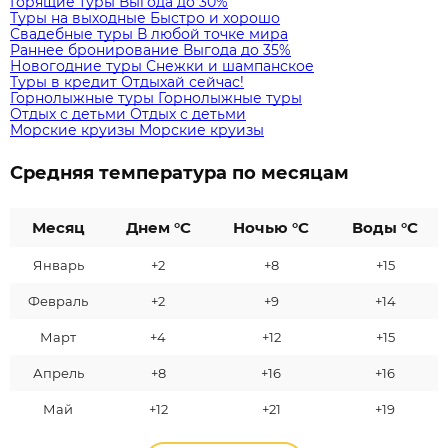
Горящие туры
Выгода до 30%
Туры на выходные
Быстро и хорошо
Свадебные туры
В любой точке мира
Раннее бронирование
Выгода до 35%
Новогодние туры
Снежки и шампанское
Туры в кредит
Отдыхай сейчас!
Горнолыжные туры
Горнолыжные туры
Отдых с детьми
Отдых с детьми
Морские круизы
Морские круизы
Средняя температура по месяцам
Месяц
Днем °C
Ночью °C
Воды °C
Январь
+2
+8
+15
Февраль
+2
+9
+14
Март
+4
+12
+15
Апрель
+8
+16
+16
Май
+12
+21
+19