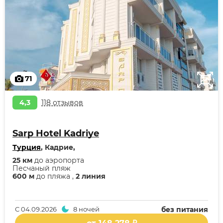
71
4,3
118 отзывов
Sarp Hotel Kadriye
Турция
, Кадрие,
25 км
до аэропорта
Песчаный пляж
600 м
до пляжа ,
2 линия
С
04.09.2026
8 ночей
без питания