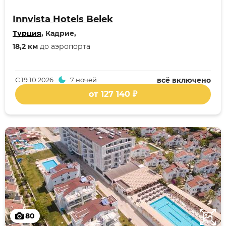
Innvista Hotels Belek
Турция
, Кадрие,
18,2 км
до аэропорта
С
19.10.2026
7 ночей
всё включено
от 127 140 ₽
80