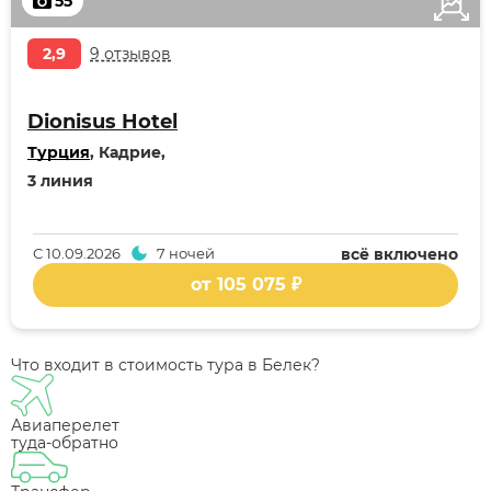
55
2,9
9 отзывов
Dionisus Hotel
Турция
, Кадрие,
3 линия
С
10.09.2026
7 ночей
всё включено
от 105 075 ₽
Что входит в стоимость тура в Белек?
Авиаперелет
туда-обратно