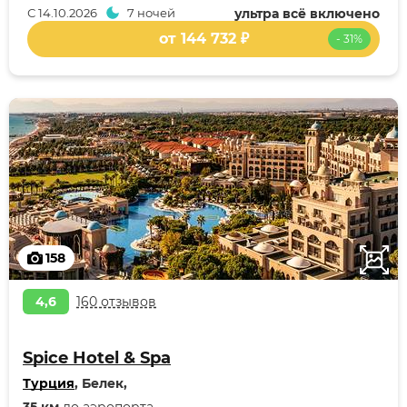
С
14.10.2026
7 ночей
ультра всё включено
от 144 732 ₽
- 31%
158
4,6
160 отзывов
Spice Hotel & Spa
Турция
, Белек,
35 км
до аэропорта