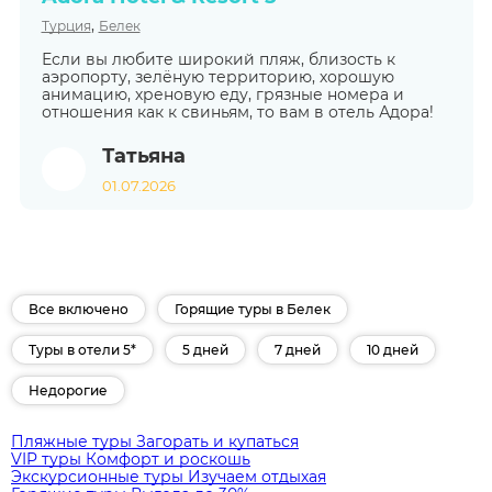
,
Турция
Белек
Если вы любите широкий пляж, близость к
аэропорту, зелёную территорию, хорошую
анимацию, хреновую еду, грязные номера и
отношения как к свиньям, то вам в отель Адора!
Татьяна
01.07.2026
Все включено
Горящие туры в Белек
Туры в отели 5*
5 дней
7 дней
10 дней
Недорогие
Пляжные туры
Загорать и купаться
VIP туры
Комфорт и роскошь
Экскурсионные туры
Изучаем отдыхая