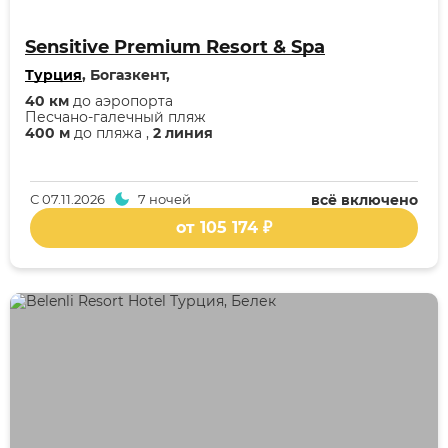
Sensitive Premium Resort & Spa
Турция
, Богазкент,
40 км
до аэропорта
Песчано-галечный пляж
400 м
до пляжа ,
2 линия
С
07.11.2026
7 ночей
всё включено
от 105 174 ₽