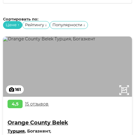
Сортировать по:
Цене
Рейтингу
Популярности
↑
↓
↓
161
4,5
15 отзывов
Orange County Belek
Турция
, Богазкент,