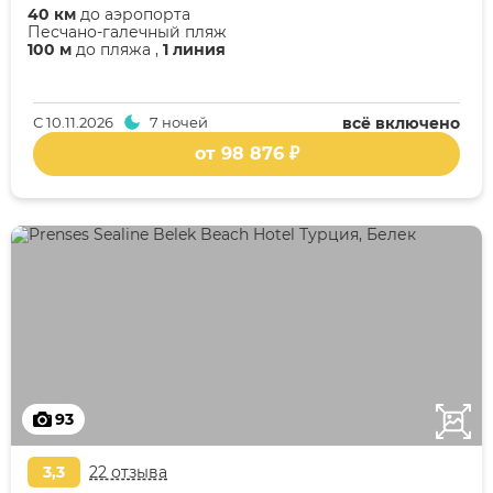
40 км
до аэропорта
Песчано-галечный пляж
100 м
до пляжа ,
1 линия
С
10.11.2026
7 ночей
всё включено
от 98 876 ₽
93
3,3
22 отзыва