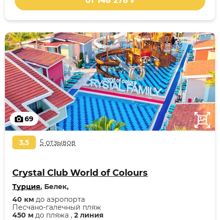
от 148 278 ₽
69
3,5
5 отзывов
Crystal Club World of Colours
Турция
, Белек,
40 км
до аэропорта
Песчано-галечный пляж
450 м
до пляжа ,
2 линия