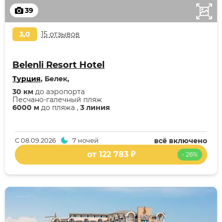
39
3,0
15 отзывов
Belenli Resort Hotel
Турция
, Белек,
30 км
до аэропорта
Песчано-галечный пляж
6000 м
до пляжа ,
3 линия
С
08.09.2026
7 ночей
всё включено
от 122 783 ₽
- 26%