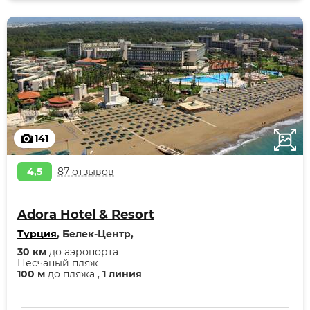
141
4,5
87 отзывов
Adora Hotel & Resort
Турция
, Белек-Центр,
30 км
до аэропорта
Песчаный пляж
100 м
до пляжа ,
1 линия