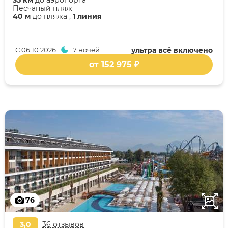
Песчаный пляж
40 м
до пляжа ,
1 линия
С
06.10.2026
7 ночей
ультра всё включено
от 152 975 ₽
76
3,0
36 отзывов