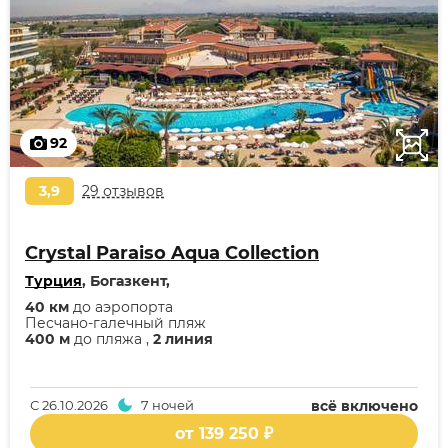
92
3,9
29 отзывов
Crystal Paraiso Aqua Collection
Турция
, Богазкент,
40 км
до аэропорта
Песчано-галечный пляж
400 м
до пляжа ,
2 линия
С
26.10.2026
7 ночей
всё включено
от 139 250 ₽