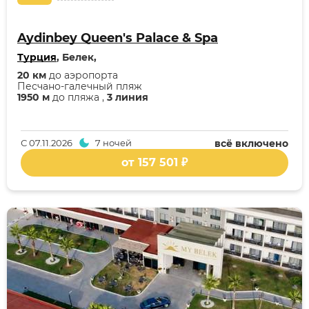
Aydinbey Queen's Palace & Spa
Турция
, Белек,
20 км
до аэропорта
Песчано-галечный пляж
1950 м
до пляжа ,
3 линия
С
07.11.2026
7 ночей
всё включено
от 157 501 ₽