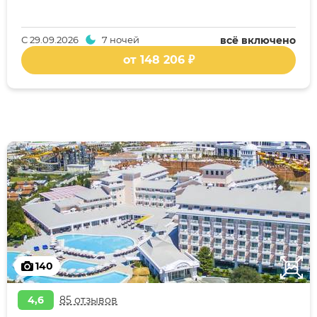
С
29.09.2026
7 ночей
всё включено
от 148 206 ₽
140
4,6
85 отзывов