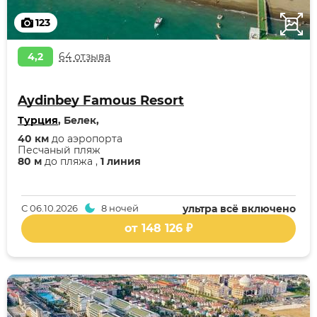
123
4,2
64 отзыва
Aydinbey Famous Resort
Турция
, Белек,
40 км
до аэропорта
Песчаный пляж
80 м
до пляжа ,
1 линия
С
06.10.2026
8 ночей
ультра всё включено
от 148 126 ₽