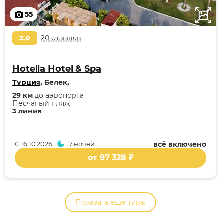
55
3,0
20 отзывов
Hotella Hotel & Spa
Турция
, Белек,
29 км
до аэропорта
Песчаный пляж
3 линия
С
16.10.2026
7 ночей
всё включено
от 97 328 ₽
Показать еще туры