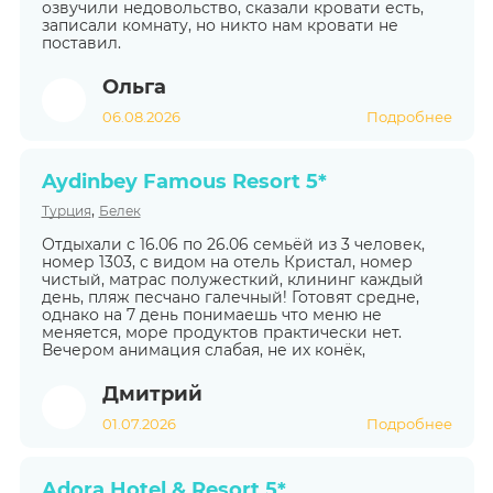
озвучили недовольство, сказали кровати есть,
записали комнату, но никто нам кровати не
поставил.
Ольга
06.08.2026
Подробнее
Aydinbey Famous Resort 5*
,
Турция
Белек
Отдыхали с 16.06 по 26.06 семьёй из 3 человек,
номер 1303, с видом на отель Кристал, номер
чистый, матрас полужесткий, клининг каждый
день, пляж песчано галечный! Готовят средне,
однако на 7 день понимаешь что меню не
меняется, море продуктов практически нет.
Вечером анимация слабая, не их конёк,
Дмитрий
01.07.2026
Подробнее
Adora Hotel & Resort 5*